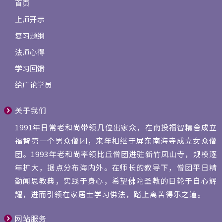
首页
上师开示
复习题纲
法师心得
学习回馈
给广论学员
关于我们
1991年日常老和尚带领几位出家众，在南投福智精舍成立
福智第一个男众僧团，来年相继于屏东南海寺成立女众僧
团。1993年老和尚率领比丘僧团进驻新竹凤山寺，规模逐
年扩大，据点分布海内外。在师长的教导下，僧团平日精
勤闻思教典，实践于身心，希望佛陀圣教的日轮于自心辉
耀，进而引领在家居士学习佛法，踏上离苦得乐之道。
网站服务