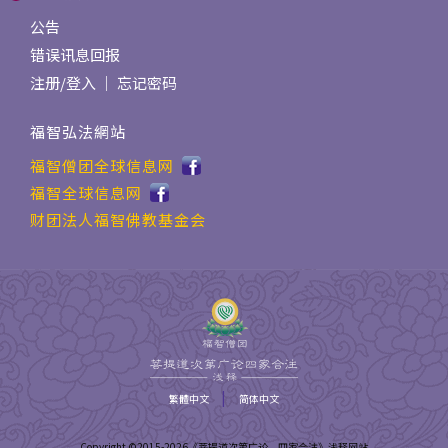
公告
错误讯息回报
注册
/
登入
｜
忘记密码
福智弘法網站
福智僧团全球信息网
福智全球信息网
财团法人福智佛教基金会
|
繁體中文
简体中文
Copyright ©2015-
2026
《菩提道次第广论．四家合注》浅释网站