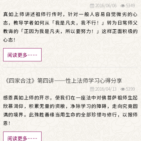
2016/06/06
5349
真如上师讲述祖师行传时，针对一般人容易自觉微劣的心
态，教导学者如何从「我是凡夫，我不行！」转为日常师父
教诲的「正因为我是凡夫，所以要努力！」这样正面积极的
心态！
阅读更多……
《四家合注》第四讲——性上法师学习心得分享
2016/04/13
5399
感恩真如上师的开示，使我们在一座法中对佛菩萨祖师生起
欣慕渴仰，积累无量的资粮，净除学习的障碍，走向究竟圆
满的境界。此殊胜善缘当用生命的全部珍惜与修行，以报师
恩！
阅读更多……