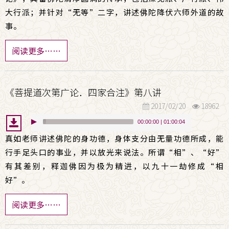
大行派；并针对“无等”二字，讲述佛陀降伏六师外道的故
事。
阅读更多……
《菩提道次第广论．四家合注》第八讲
2017/02/20
18962
00:00:00
|
01:00:04
真如老师讲述佛陀的身功德，身体支分由无量功德所成，能
行手足头口的事业，并以放光来说法。所谓“相”、“好”
有其差别，释迦佛因为极为精进，以九十一劫修成“相
好”。
阅读更多……