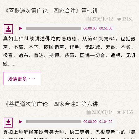
《菩提道次第广论．四家合注》第七讲
2016/10/12
13151
00:00:00
|
00:51:38
真如上师继续讲述佛陀的语功德，从第41到第64，包括鼓
声、不高、不下、随顺诸声、详明、无缺减、无畏、不劣、
极喜、遍布、善达、持恒、系属、圆满一切音、适根、无讥
毁......
阅读更多……
《菩提道次第广论．四家合注》第六讲
2016/07/14
14165
00:00:00
|
01:04:22
真如上师解释完妙音笑大师、语王尊者、巴梭尊者写的〈笺