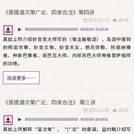
《菩提道次第广论．四家合注》第四讲
2016/01/21
18749
00:00:00
|
01:02:40
真如上师介绍妙音笑大师写的〈笺注皈敬颂〉，及颂中提到
的释迦世尊、妙音文殊、妙音天女、慈氏弥勒、阿底峡尊
者、种敦巴尊者、衮巴瓦大师、内邬苏巴大师等佛菩萨祖师
的功德。
阅读更多……
《菩提道次第广论．四家合注》 第三讲
2015/12/08
22124
00:00:00
|
00:53:51
真如上师解释“道次第”、“广论”的意涵，且约略介绍写