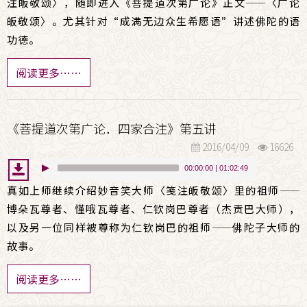
注皈敬颂〉，随即进入《菩提道次第广论》正文
——
〈广论
皈敬颂〉。尤其针对“成满无边众生希愿语”讲述佛陀的语
功德。
阅读更多……
《菩提道次第广论．四家合注》第五讲
2016/04/09
16626
00:00:00
|
01:02:49
真如上师继续介绍妙音笑大师〈笺注皈敬颂〉里的祖师
——
博朵瓦尊者、慬哦瓦尊者、仁钦岗巴尊者（杰贡巴大师），
以及另一位同样被尊称为仁钦岗巴的祖师
——
佛陀子大师的
故事。
阅读更多……