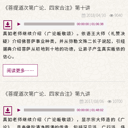
《菩提道次第广论．四家合注》第十讲
2018/04/30
9040
00:00:00
|
01:06:38
真如老师继续介绍〈广论皈敬颂〉。依语王大师〈礼赞决
疑〉介绍佛菩萨事业种类，并从弥勒文殊二长子说起，引经
据典介绍菩萨从初地到十地的功德，让弟子产生真实皈依的
信心。
阅读更多……
《菩提道次第广论．四家合注》第九讲
2017/08/06
10700
00:00:00
|
01:48:02
真如老师继续介绍〈广论皈敬颂〉，显示宗大师造的《广
论》，具备佛陀清净圆满的传承，包括深见派、广行派、伟