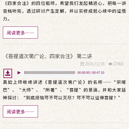
《四家合注》的四位祖师，希望我们发起精进心，把每一讲
音档听完，透过研讨产生定解，并以实修成就心续中的证悟
力。
阅读更多……
《菩提道次第广论．四家合注》 第二讲
2015/11/16
27466
00:00:00
|
00:47:10
真如上师继续讲述《菩提道次第广论》的名称
——
“宗喀
巴”、“大师”、“所著”、“菩提”的意涵，并和大家延
伸探讨：“到底烦恼可不可以灭尽？可不可以证得菩提？”
阅读更多……