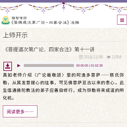
上师开示
《菩提道次第广论．四家合注》第十一讲
2018/11/06
11954
00:00:00
|
01:02:38
真如老师介绍〈广论皈敬颂〉里的阿逸多菩萨
——
慈氏弥
勒，从其发菩提心的往事，可见佛菩萨亘古以来的悲心。此
生值遇佛陀教法的弟子应善自修行，成为弥勒将来成道的所
化机。
阅读更多……