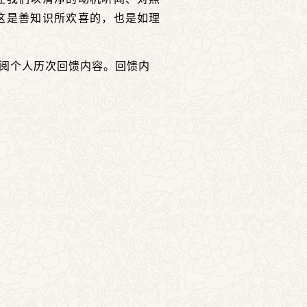
这是善知识所欢喜的，也是如理
阅个人历次回馈内容。回馈内