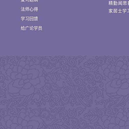
精勤闻思
法师心得
家居士学
学习回馈
给广论学员