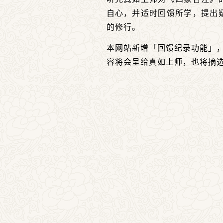
自心，并适时回馈所学，提出
的修行。
本网站新增「回馈纪录功能」
容将会呈给真如上师，也将摘