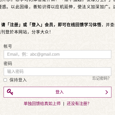
疑惑。以此因缘，善知识得以应机延伸，使法义加深加广。
，
请「注册」或「登入」会员，即可在线回馈学习体悟
，并查
选刊登於本网站，分享大众！
帐号
密码
忘记密码？
保持登入
登入
单独回馈给真如上师
|
还没有注册？