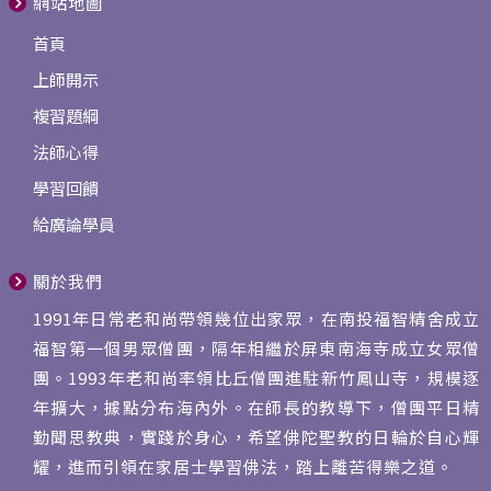
網站地圖
首頁
上師開示
複習題綱
法師心得
學習回饋
給廣論學員
關於我們
1991年日常老和尚帶領幾位出家眾，在南投福智精舍成立
福智第一個男眾僧團，隔年相繼於屏東南海寺成立女眾僧
團。1993年老和尚率領比丘僧團進駐新竹鳳山寺，規模逐
年擴大，據點分布海內外。在師長的教導下，僧團平日精
勤聞思教典，實踐於身心，希望佛陀聖教的日輪於自心輝
耀，進而引領在家居士學習佛法，踏上離苦得樂之道。