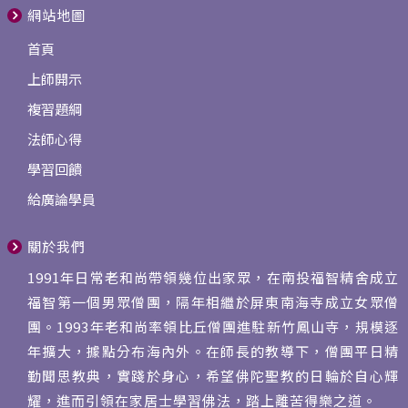
網站地圖
首頁
上師開示
複習題綱
法師心得
學習回饋
給廣論學員
關於我們
1991年日常老和尚帶領幾位出家眾，在南投福智精舍成立
福智第一個男眾僧團，隔年相繼於屏東南海寺成立女眾僧
團。1993年老和尚率領比丘僧團進駐新竹鳳山寺，規模逐
年擴大，據點分布海內外。在師長的教導下，僧團平日精
勤聞思教典，實踐於身心，希望佛陀聖教的日輪於自心輝
耀，進而引領在家居士學習佛法，踏上離苦得樂之道。