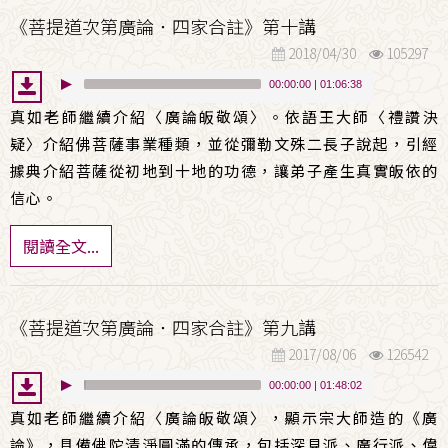
《菩提道次第廣論．四家合註》第十講
2018/04/30
105297
00:00:00
|
01:06:38
真如老師繼續介紹〈廣論皈敬頌〉。依語王大師〈禮讚決
疑〉介紹佛菩薩事業種類，並從彌勒文殊二長子說起，引經
據典介紹菩薩從初地到十地的功德，讓弟子產生真實皈依的
信心。
閱讀全文...
《菩提道次第廣論．四家合註》第九講
2017/08/06
126542
00:00:00
|
01:48:02
真如老師繼續介紹〈廣論皈敬頌〉，顯示宗大師造的《廣
論》，具備佛陀清淨圓滿的傳承，包括深見派、廣行派、偉