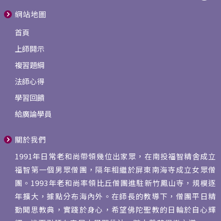
網站地圖
首頁
上師開示
複習題綱
法師心得
學習回饋
給廣論學員
關於我們
1991年日常老和尚帶領幾位出家眾，在南投福智精舍成立
福智第一個男眾僧團，隔年相繼於屏東南海寺成立女眾僧
團。1993年老和尚率領比丘僧團進駐新竹鳳山寺，規模逐
年擴大，據點分布海內外。在師長的教導下，僧團平日精
勤聞思教典，實踐於身心，希望佛陀聖教的日輪於自心輝