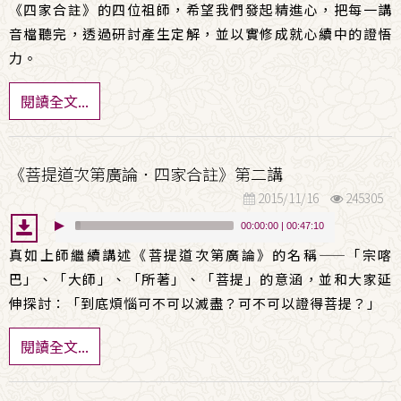
《四家合註》的四位祖師，希望我們發起精進心，把每一講
音檔聽完，透過研討產生定解，並以實修成就心續中的證悟
力。
閱讀全文...
《菩提道次第廣論．四家合註》第二講
2015/11/16
245305
00:00:00
|
00:47:10
真如上師繼續講述《菩提道次第廣論》的名稱
——
「宗喀
巴」、「大師」、「所著」、「菩提」的意涵，並和大家延
伸探討：「到底煩惱可不可以滅盡？可不可以證得菩提？」
閱讀全文...