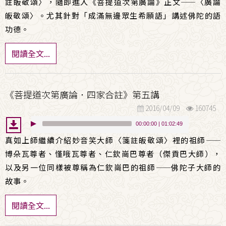
註皈敬頌〉，隨即進入《菩提道次第廣論》正文
——
〈廣論
皈敬頌〉。尤其針對「成滿無邊眾生希願語」講述佛陀的語
功德。
閱讀全文...
《菩提道次第廣論．四家合註》第五講
2016/04/09
160745
00:00:00
|
01:02:49
真如上師繼續介紹妙音笑大師〈箋註皈敬頌〉裡的祖師
——
博朵瓦尊者、慬哦瓦尊者、仁欽崗巴尊者（傑貢巴大師），
以及另一位同樣被尊稱為仁欽崗巴的祖師
——
佛陀子大師的
故事。
閱讀全文...