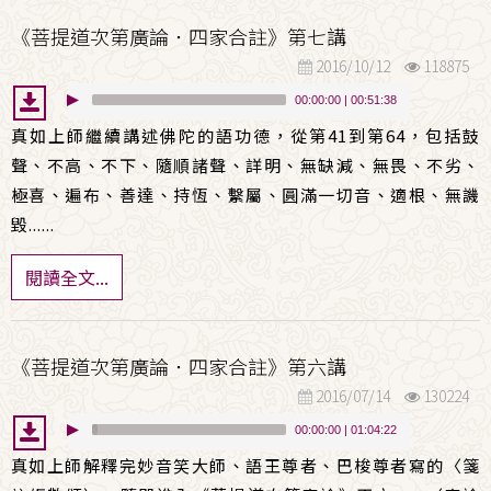
《菩提道次第廣論．四家合註》第七講
2016/10/12
118875
00:00:00
|
00:51:38
真如上師繼續講述佛陀的語功德，從第41到第64，包括鼓
聲、不高、不下、隨順諸聲、詳明、無缺減、無畏、不劣、
極喜、遍布、善達、持恆、繫屬、圓滿一切音、適根、無譏
毀......
閱讀全文...
《菩提道次第廣論．四家合註》第六講
2016/07/14
130224
00:00:00
|
01:04:22
真如上師解釋完妙音笑大師、語王尊者、巴梭尊者寫的〈箋