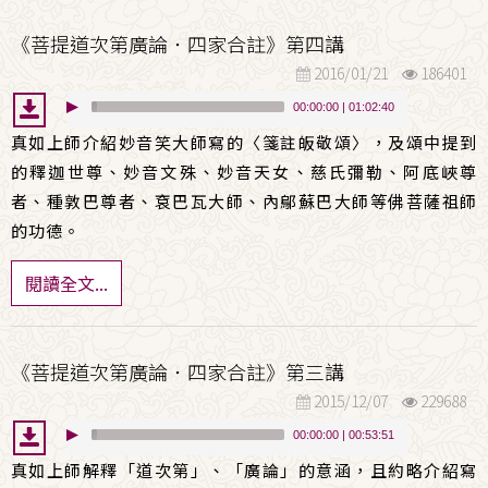
《菩提道次第廣論．四家合註》第四講
2016/01/21
186401
00:00:00
|
01:02:40
真如上師介紹妙音笑大師寫的〈箋註皈敬頌〉，及頌中提到
的釋迦世尊、妙音文殊、妙音天女、慈氏彌勒、阿底峽尊
者、種敦巴尊者、袞巴瓦大師、內鄔蘇巴大師等佛菩薩祖師
的功德。
閱讀全文...
《菩提道次第廣論．四家合註》第三講
2015/12/07
229688
00:00:00
|
00:53:51
真如上師解釋「道次第」、「廣論」的意涵，且約略介紹寫