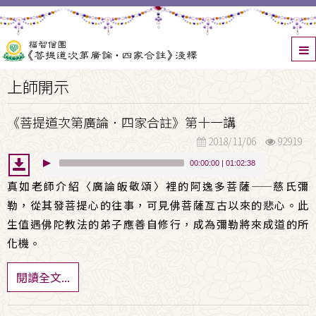
上師開示
《菩提道次第廣論．四家合註》第十一講
2018/11/06
92919
00:00:00
|
01:02:38
真如老師介紹〈廣論皈敬頌〉裡的阿逸多菩薩
——
慈氏彌
勒，從其發菩提心的往事，可見佛菩薩亙古以來的悲心。此
生值遇佛陀教法的弟子應善自修行，成為彌勒將來成道的所
化機。
閱讀全文...