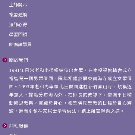
上師開示
複習題綱
法師心得
學習回饋
給廣論學員
關於我們
1991年日常老和尚帶領幾位出家眾，在南投福智精舍成立
福智第一個男眾僧團，隔年相繼於屏東南海寺成立女眾僧
團。1993年老和尚率領比丘僧團進駐新竹鳳山寺，規模逐
年擴大，據點分布海內外。在師長的教導下，僧團平日精
勤聞思教典，實踐於身心，希望佛陀聖教的日輪於自心輝
耀，進而引領在家居士學習佛法，踏上離苦得樂之道。
網站服務