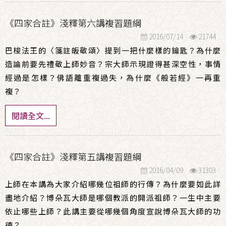
《四家合註》淺釋第六講複習題綱
2016/07/14
21744
巴梭法王的〈箋註皈敬頌〉提到一把什麼樣的鑰匙？為什麼
造論前要先禮敬上師妙音？宗大師示現證得甚深空性，事情
經過是怎樣？佛語離重複過失，為什麼《般若經》一再重
複？
閱讀全文...
《四家合註》淺釋第五講複習題綱
2016/04/09
31303
上師在本講為大家介紹哪幾位祖師的行傳？
為什麼要如此詳
盡地介紹？博朵瓦大師是哪個教派的開派祖師？
一生中主要
依止哪些上師？
此講主要從哪幾個角度宣說博朵瓦大師的功
德？