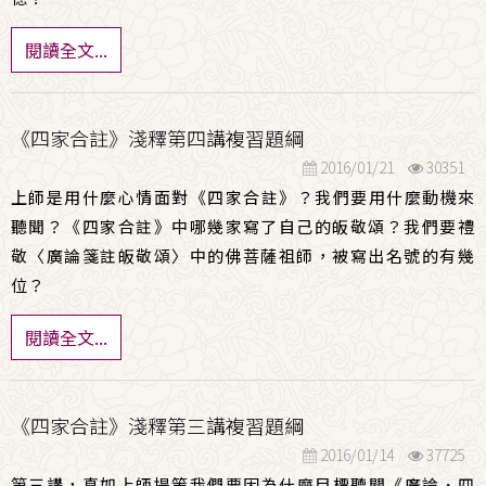
閱讀全文...
《四家合註》淺釋第四講複習題綱
2016/01/21
30351
上師是用什麼心情面對《四家合註》？我們要用什麼動機來
聽聞？《
四家合註》中哪幾家寫了自己的皈敬頌？我們要禮
敬〈
廣論箋註皈敬頌〉中的佛菩薩祖師，被寫出名號的有幾
位？
閱讀全文...
《四家合註》淺釋第三講複習題綱
2016/01/14
37725
第三講，真如上師提策我們要因為什麼目標聽聞《廣論．四