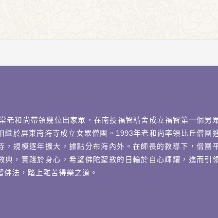
年日常老和尚帶領幾位出家眾，在南投福智精舍成立福智第一個男
相繼於屏東南海寺成立女眾僧團。1993年老和尚率領比丘僧團
寺，規模逐年擴大，據點分布海內外。在師長的教導下，僧團
教典，實踐於身心，希望佛陀聖教的日輪於自心輝耀，進而引
習佛法，踏上離苦得樂之道。