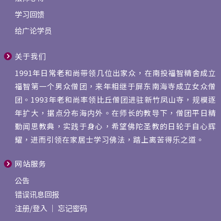
学习回馈
给广论学员
关于我们
1991年日常老和尚带领几位出家众，在南投福智精舍成立
福智第一个男众僧团，来年相继于屏东南海寺成立女众僧
团。1993年老和尚率领比丘僧团进驻新竹凤山寺，规模逐
年扩大，据点分布海内外。在师长的教导下，僧团平日精
勤闻思教典，实践于身心，希望佛陀圣教的日轮于自心辉
耀，进而引领在家居士学习佛法，踏上离苦得乐之道。
网站服务
公告
错误讯息回报
注册
/
登入
｜
忘记密码