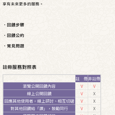
享有未來更多的服務。
．
回饋步驟
．
回饋公約
．
常見問題
註冊服務對照表
註 冊
非註冊
瀏覽公開回饋內容
V
V
線上公開回饋
V
X
回應其他使用者，線上研討、相互切磋
V
X
對其他回饋給「讚」，鼓勵同行
V
X