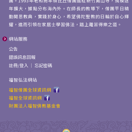
團。1993年老和尚率領比丘僧團進駐新竹鳳山寺，規模逐
年擴大，據點分布海內外。在師長的教導下，僧團平日精
勤聞思教典，實踐於身心，希望佛陀聖教的日輪於自心輝
耀，進而引領在家居士學習佛法，踏上離苦得樂之道。
網站服務
公告
錯誤訊息回報
註冊
/
登入
｜
忘記密碼
福智弘法網站
福智僧團全球資訊網
福智全球資訊網
財團法人福智佛教基金會