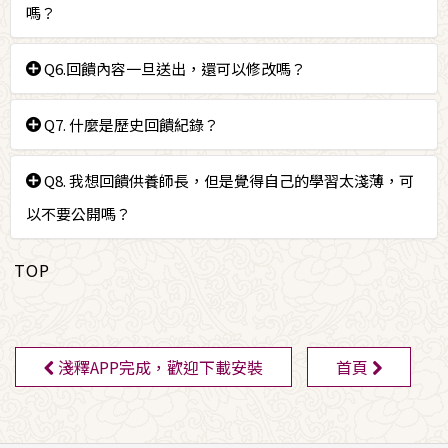
公開個人資訊，包括身分證字號、Email、電話、住
箱曾收到認證信，表示該Email即是您的帳號。或
嗎？
＊提醒您，認證信可能會被誤判為垃圾信，若您註冊完
址，否則有遭他人冒用的疑慮。
與網站管理員聯絡
並提供詳細資訊，我們不保證能
成後一直沒有收到認證信，可先檢查您的「垃圾信件
如果您的問題與《廣論．四家合註》的開示無關，請利
Q6.回饋內容一旦送出，還可以修改嗎？
夠追回您的帳號內容，但會盡量協助您尋回帳號。
匣」。
用「
寫信給真如上師
」提問，以免個人資訊意外公開。
忘記密碼：請由「忘記密碼」頁面開始，並依照指
請見諒，回饋內容一經送出，就無法再修改。如果您非
Q7. 什麼是歷史回饋紀錄？
示，重新設定密碼。
常想要移除已經送出的回饋內容，請
與網站管理員聯
絡
。
註冊帳號後，只要登入回饋，系統會自動紀錄每一次該
Q8. 我想回饋供養師長，但是覺得自己的學習太淺薄，可
帳號提出的心得回饋。您可以查閱歷次的回饋體悟、以
以不要公開嗎？
及和其他學員互動交流心得的歷程，在其中觀察、總結
自己的學習成長。
善知識看到的是每一個學子在自己的緣起點上不斷努
TOP
力、認真聞思的心。呈現自己真實的學習體悟並沒有高
下之分，若您真的不想公開，可以透過「
單獨回饋給真
如上師
」，傳遞您的學習體會。
淺釋APP完成，歡迎下載安裝
首頁