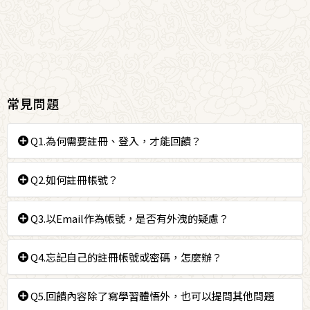
常見問題
Q1.為何需要註冊、登入，才能回饋？
「紀錄回饋歷史」這項服務，需要做學員身分辨識，才
Q2.如何註冊帳號？
能將各個回饋內容，正確地登記到回饋者註冊的帳號底
下，所以需要先註冊、登入才能回饋。
請以正常使用中的Email註冊帳號，依照指示填寫相關
Q3.以Email作為帳號，是否有外洩的疑慮？
資料送出後，可至該Email信箱打開本網站寄給您的認
證信件，點選連結，使帳號生效。
本服務以Email為帳號識別，但是在網路上不會顯示，
Q4.忘記自己的註冊帳號或密碼，怎麼辦？
而是以您的別名顯示，本網站也不會將Email以任何形
註冊完畢後，若輸入正確的帳號、密碼後仍無法登入，
式交給第三方。本網站同時提醒您，不要在回饋內容裡
忘記註冊帳號：請查看您的Email收件匣，若該信
Q5.回饋內容除了寫學習體悟外，也可以提問其他問題
請
與網站管理員聯絡
。