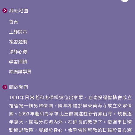
網站地圖
首頁
上師開示
複習題綱
法師心得
學習回饋
給廣論學員
關於我們
1991年日常老和尚帶領幾位出家眾，在南投福智精舍成立
福智第一個男眾僧團，隔年相繼於屏東南海寺成立女眾僧
團。1993年老和尚率領比丘僧團進駐新竹鳳山寺，規模逐
年擴大，據點分布海內外。在師長的教導下，僧團平日精
勤聞思教典，實踐於身心，希望佛陀聖教的日輪於自心輝