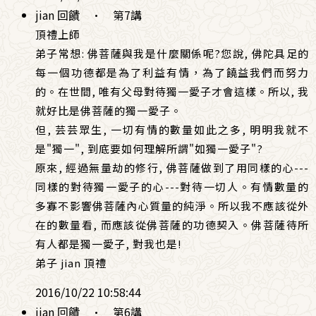
jian 回饋
·
第7講
頂禮上師
弟子常想: 佛菩薩與我是什麼關係呢?您說, 佛陀具足的
每一個功德都是為了利益有情，為了饒益我們而努力
的。在世間, 唯有父母對待獨一愛子才會這樣。所以, 我
就好比是佛菩薩的獨一愛子。
但, 芸芸眾生, 一切有情的數量如此之多, 明明我就不
是"獨一", 到底要如何理解所謂"如獨一愛子"?
原來, 經過無量劫的修行, 佛菩薩做到了用同樣的心---
同樣的對待獨一愛子的心---對待一切人。有情數量的
多寡不影響佛菩薩內心質量的純淨。所以我不應該從外
在的數量看, 而應該從佛菩薩的功德契入。佛菩薩待所
有人都是獨一愛子, 對我也是!
弟子 jian 頂禮
2016/10/22 10:58:44
jian 回饋
·
第6講