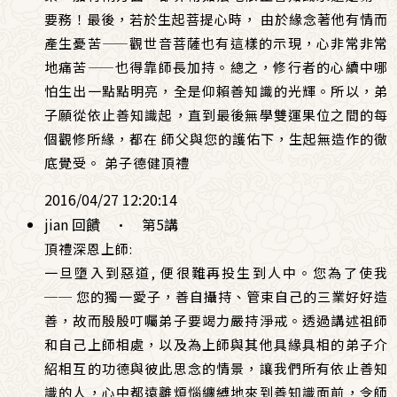
要務！最後，若於生起菩提心時， 由於緣念著他有情而
產生憂苦——觀世音菩薩也有這樣的示現，心非常非常
地痛苦——也得靠師長加持。總之，修行者的心續中哪
怕生出一點點明亮，全是仰賴善知識的光輝。所以，弟
子願從依止善知識起，直到最後無學雙運果位之間的每
個觀修所緣，都在 師父與您的護佑下，生起無造作的徹
底覺受。 弟子德健頂禮
2016/04/27 12:20:14
jian 回饋
·
第5講
頂禮深恩上師:
一旦墮入到惡道, 便很難再投生到人中。您為了使我
── 您的獨一愛子，善自攝持、管束自己的三業好好造
善，故而殷殷叮囑弟子要竭力嚴持淨戒。透過講述祖師
和自己上師相處，以及為上師與其他具緣具相的弟子介
紹相互的功德與彼此思念的情景，讓我們所有依止善知
識的人，心中都遠離煩惱纏縛地來到善知識面前，令師