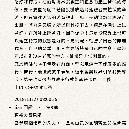
想好好持戒，在面對境界挑戰正知正念而產生苦惱的時
候，要不要堅持呢？若隨投機放逸滑落雖省去拉拔的辛
苦，但只會往更深的苦海裡走，那，長劫流轉惡趣沒有
出期，就容易忍嗎？所以與其掉下去，還是在深淵上臨
著好，在薄冰上踩著好，因為保命！這是從感受上也可
以確立持戒的狀態是好的。更何況，戰勝了自己的非理
作意、自己的惡業，用三主要道莊嚴自己的生命，最終
可以走到沒有老死的地方，這樣是非常划算的。
感恩諸佛菩薩不僅走在前面，堅忍地經歷了那麼多的難
行、苦行，最後成就了佛果，還來娑婆世界引領我教導
我，弟子唯有努力依教奉行或能報答深恩。供養
上師 弟子德健頂禮
2018/11/27 08:00:39
jian 回饋
·
第9講
頂禮大寶恩師
吾等煩惱垢重的凡夫，一旦被自己的無明習氣與往昔惡