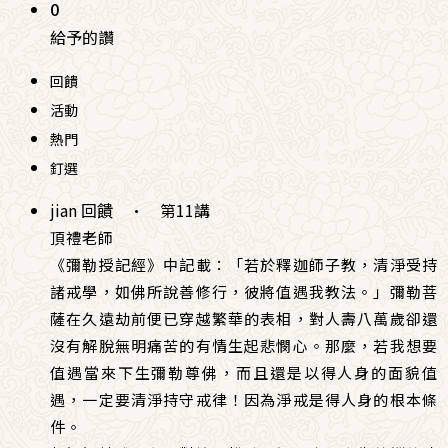
0
給予的讚
回饋
活動
熱門
釘選
jian 回饋
·
第11講
頂禮老師
《彌勒授記經》中記載：「若於釋迦師子教，清淨受持
諸戒學，如佛所說善修行，彼將值遇我教法。」彌勒菩
薩在久遠劫前便已穿越繁華的表相，對人壽八萬歲卻還
沒有解脫無明痛苦的有情生起悲憫心。那麼，若我想要
值遇當來下生彌勒尊佛，而且還是以得人身的面貌值
遇，一定要清淨持守戒律！因為淨戒是得人身的根本條
件。