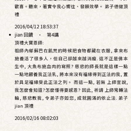
歡喜。聽來，著實令我心嚮往、發願效學。 弟子德健頂
禮
2016/04/12 18:53:37
jian 回饋
·
第4講
頂禮大寶恩師:
祖師內鄔蘇巴在飢荒的時候把食物都藏在衣服, 拿來布
施養活了很多人，但自己卻越來越消瘦. 這不正是佛本
生中, 大魚布施血肉的寫照? 慈悲的師長就是這樣一點
一點地餵養我正法乳, 將本來沒有福緣得到正法的我, 置
於具足福緣受此正法之列。 而這一點, 若無 上師宣說,
我怎麼會知道?怎麼懂得要感恩? 因此, 祈請 上師常轉法
輪, 慈悲教我, 令弟子亦如您, 成就圓滿的依止法. 弟子
jian 頂禮
2016/02/16 08:02:03