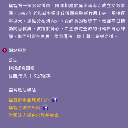
福智第一個男眾僧團，隔年相繼於屏東南海寺成立女眾僧
團。1993年老和尚率領比丘僧團進駐新竹鳳山寺，規模逐
年擴大，據點分布海內外。在師長的教導下，僧團平日精
勤聞思教典，實踐於身心，希望佛陀聖教的日輪於自心輝
耀，進而引領在家居士學習佛法，踏上離苦得樂之道。
網站服務
公告
錯誤訊息回報
註冊
/
登入
｜
忘記密碼
福智弘法網站
福智僧團全球資訊網
福智全球資訊網
財團法人福智佛教基金會