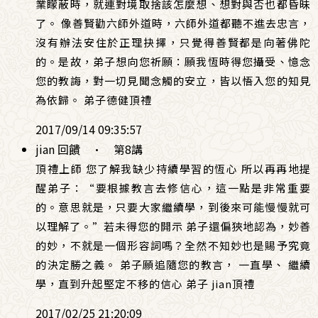
業矇蔽時，就連對境取捨該怎麼想、想對與否也都昏昧
了。 像善賢勸六師外道時，六師外道都聽不進去忠言，
沒有辦法安住於正理抉擇，只覺得善賢都是向著佛陀
的。是故，弟子想向您祈願：願我恆時得您攝受、憶念
您的教誨，對一切見聞念觸的安立，皆以悟入您的知見
為依歸。 弟子德健頂禮
2017/09/14 09:35:57
jian 回饋
·
第8講
頂禮上師 您了解我缺少持續學習的恆心 所以再再地提
醒弟子：“要根據教言去修信心，這一點是非常重要
的。意思就是，只要大家繼續學，到後來可能慢慢就可
以理解了。”若未得您的開示 弟子還偏狹地認為，妙善
的妙，不就是一個形容詞嗎？全然不知妙也是賜予究竟
的決定勝之義。 弟子願追隨您的教言， 一直學、 繼續
學，直到升起堅定不移的信心 弟子 jian頂禮
2017/02/25 21:20:09