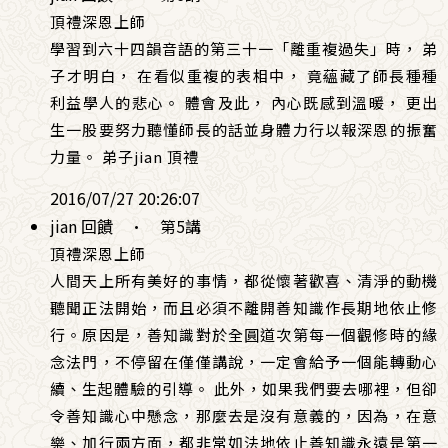
頂禮深恩上師
學習到六十四韻音語的第三十一「離重複過失」時， 弟
子才明白， 在看似重複的表相中， 竟蘊藏了師長種種
利益學人的悲心。 體會及此， 內心既感到溫暖， 更出
生一股要努力聽懂師長的話並身體力行以報深恩的振奮
力量。 弟子jian 頂禮
2016/07/27 20:26:07
jian 回饋
·
第5講
頂禮深恩上師
人間天上所有美好的事情，都從懷著歡喜、清淨的動機
聽聞正法開始，而且必須不離開善知識作長期地依止修
行。原因是，善知識對於全圓道次第每一個觀修時的緣
念法門，不停留在僅僅講說，一定會給予一個能轉動心
續、生起體驗的引導。 此外，如果我們要去哪裡，但卻
令善知識心中懸念，那麼去是沒有意義的，因為，在意
樂、加行兩方面，都非常如法地依止善知識永遠是第一