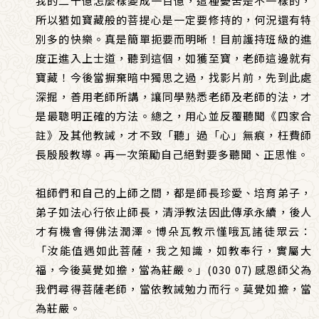
我的二十億怎麼樣變成一百億，這種憂苦是不一樣的，
所以猶如寶藏般的菩提心是一定要修持的，何況還有特
別多的快樂。真是簡單扼要而明晰！目前護持班級的進
度正進入上士道，聽到這個，如獲至寶，老師這邊就有
寶藏！今後當摒棄暗中獨思之過，找影片前，先到此處
深掘，善用老師所講，讓同學熟悉老師及老師的法，才
是最聰明正確的方法。總之，用心並反覆聽聞《四家合
註》及其他教誡，才不致「聽」過「心」無痕，枉費師
長殷殷教導。再一次策勵自己絕對要多聽聞、正思惟。
祖師們和自己的上師之間，都是師長珍愛、培育弟子，
弟子如法心行依止師長，清淨教法因此傳承永續，後人
才有機會得佛法潤澤。博朵瓦教示慬哦瓦諸徒眾云：
「汝能值遇如此菩薩，我之知識，如教奉行，實屬大
福，今後莫覺如擔，當為莊嚴。」(030 07) 感恩師父為
我們尋得菩薩老師，當依教誡勉力而行。莫覺如擔，當
為莊嚴。