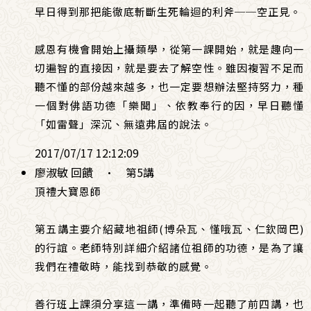
早日得到那把能徹底斬斷生死輪迴的利斧──空正見。
感恩有機會開始上攝類學，從第一課開始，就是趣向一
切遍智的直接因，就是要去了解空性。雖因複習不足而
聽不懂的部份越來越多，也一定要想辦法堅持努力，種
一個對佛語功德「樂聞」、依教奉行的因，早日聽懂
「如雷聲」深沉、無遠弗屆的說法。
2017/07/17 12:12:09
廖淑敏 回饋
·
第5講
頂禮大寶恩師
第五講主要介紹藏地祖師(博朵瓦、慬哦瓦、仁欽岡巴)
的行誼。老師特別詳細介紹諸位祖師的功德，是為了讓
我們在禮敬時，能找到恭敬的感覺。
善行班上課須分享這一講，準備時一起聽了前四講，也