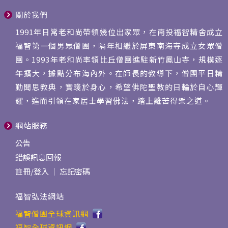
關於我們
1991年日常老和尚帶領幾位出家眾，在南投福智精舍成立
福智第一個男眾僧團，隔年相繼於屏東南海寺成立女眾僧
團。1993年老和尚率領比丘僧團進駐新竹鳳山寺，規模逐
年擴大，據點分布海內外。在師長的教導下，僧團平日精
勤聞思教典，實踐於身心，希望佛陀聖教的日輪於自心輝
耀，進而引領在家居士學習佛法，踏上離苦得樂之道。
網站服務
公告
錯誤訊息回報
註冊
/
登入
｜
忘記密碼
福智弘法網站
福智僧團全球資訊網
福智全球資訊網