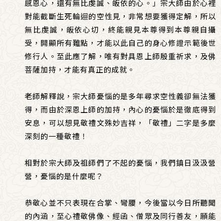
感恩心，還有無比虔誠、皈依的心。」宗大師由於心裡
對能截斷生死輪迴的空性見，非常想要獲得定解，所以
無比虔誠，皈依心切，終能親見本尊得到本尊親自攝
受，開顯所有難點，才能以此自己的身心修證示範後世
修行人。至此應了解，唯有對具恩上師殷重祈求，及佛
菩薩加持，才能有真正的成就。
老師解釋說，宗大師憂惱的是多年尋求空性義卻無法獲
得，而由於深恩上師的加持，內心的憂惱於是徹底得到
安息，可以想見敬禮文殊妙吉祥，「敬禮」二字是多麼
深刻的一種敬禮！
相對於宗大師及祖師們了不起的憂惱，我們鎮日汲汲營
營，憂惱的是什麼呢？
恭敬心並不只表現在合掌、彎腰，今後當以今日所聽聞
的內涵，至心禮敬佛像、經函、僧眾及同行善友，願能