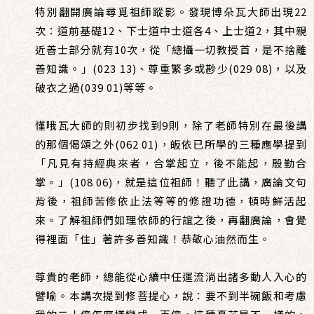
特別翻開廣論尋覓祖師蹤影。發現博朵瓦大師出現22
次：道前基礎12、下士道中士道各4、上士道2，其中親
近善士部分就有10次，從「總攝一切教授首，是不捨離
善知識。」(023 13)、尊重繁多或尠少(029 08)，以及
破衣之過(039 01)等等。
慬哦瓦大師的則初步找到9則，除了老師特別在最後講
的那個偈頌之外(062 01)，皈依已所學的三種應學提到
「凡見有持經典來者，合掌起立，後不能起，殷勤合
掌。」(108 06)，就是這位祖師！聽了此講，廣論文句
背後，祖師苦修依止法等等的修證功德，頓時鮮活起
來。了解祖師們如理依師的行誼之後，再翻廣論，會覺
得裡面「住」著許多善知識！恭敬心油然而生。
尊貴的老師，總能從心續中任運流淌出諸多動人入心的
譬喻。本講次提到修菩提心，說：要不到半碗飯和考慮