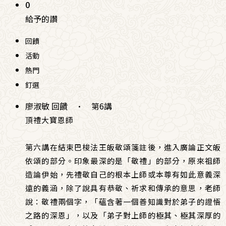
0
給予的讚
回饋
活動
熱門
釘選
廖淑敏 回饋
·
第6講
頂禮大寶恩師
第六講在結束巴梭法王皈敬頌箋註後，進入廣論正文皈
依頌的部分。印象最深的是「敬禮」的部分，原來祖師
造論伊始，先禮敬自己的根本上師或本尊有如此意義深
遠的義涵，除了說具有恭敬、祈求和傳承的意思，老師
說：敬禮兩個字，「蘊含著一個善知識對於弟子的證悟
之路的深恩」，以及「弟子對上師的極其、極其深厚的