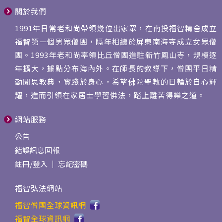
關於我們
1991年日常老和尚帶領幾位出家眾，在南投福智精舍成立
福智第一個男眾僧團，隔年相繼於屏東南海寺成立女眾僧
團。1993年老和尚率領比丘僧團進駐新竹鳳山寺，規模逐
年擴大，據點分布海內外。在師長的教導下，僧團平日精
勤聞思教典，實踐於身心，希望佛陀聖教的日輪於自心輝
耀，進而引領在家居士學習佛法，踏上離苦得樂之道。
網站服務
公告
錯誤訊息回報
註冊
/
登入
｜
忘記密碼
福智弘法網站
福智僧團全球資訊網
福智全球資訊網