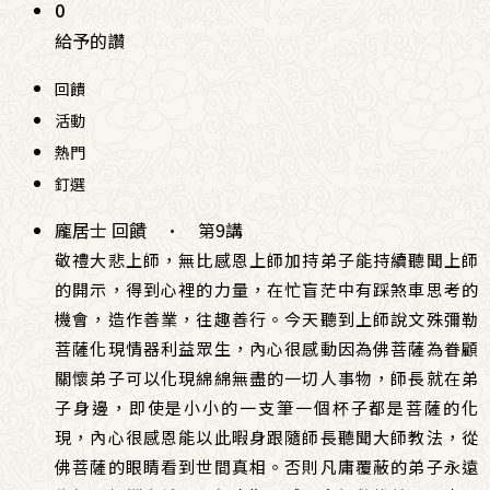
0
給予的讚
回饋
活動
熱門
釘選
龐居士 回饋
·
第9講
敬禮大悲上師，無比感恩上師加持弟子能持續聽聞上師
的開示，得到心裡的力量，在忙盲茫中有踩煞車思考的
機會，造作善業，往趣善行。今天聽到上師說文殊彌勒
菩薩化現情器利益眾生，內心很感動因為佛菩薩為眷顧
關懷弟子可以化現綿綿無盡的一切人事物，師長就在弟
子身邊，即使是小小的一支筆一個杯子都是菩薩的化
現，內心很感恩能以此暇身跟隨師長聽聞大師教法，從
佛菩薩的眼睛看到世間真相。否則凡庸覆蔽的弟子永遠