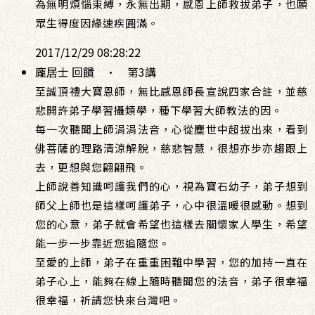
為無明煩惱束縛，永無出期，感恩上師救拔弟子，也願
眾生得度因緣速疾圓滿。
2017/12/29 08:28:22
龐居士 回饋
·
第3講
至誠頂禮大寶恩師，無比感恩師長宣說四家合註，並慈
悲開許弟子學習攝類學，種下學習大師教法的因。
每一次聽聞上師涓涓法音，心從塵世中超拔出來，看到
佛菩薩的理路清涼解脫，慈悲智慧，很想亦步亦趨跟上
去，更想與您翩翩飛。
上師說善知識呵護我們的心，視為寶石幼子，弟子想到
師父上師也是這樣呵護弟子，心中很溫暖很感動。想到
您的心意，弟子就會希望也這樣去關懷家人學生，希望
能一步一步靠近您追隨您。
至愛的上師，弟子在重重困難中學習，您的加持一直在
弟子心上，能夠在線上隨時聽聞您的法音，弟子很幸福
很幸福，祈請您快來台灣吧。