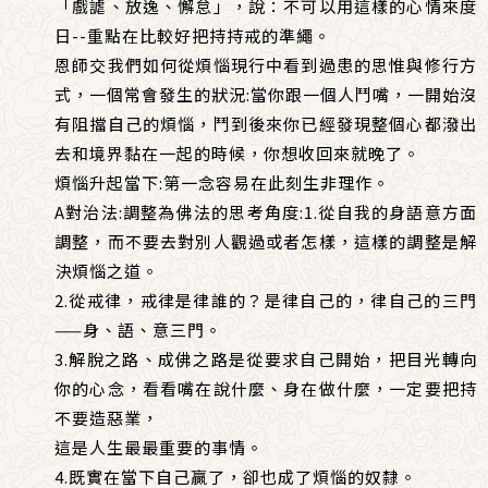
「戲謔、放逸、懈怠」，說：不可以用這樣的心情來度
日--重點在比較好把持持戒的準繩。
恩師交我們如何從煩惱現行中看到過患的思惟與修行方
式，一個常會發生的狀況:當你跟一個人鬥嘴，一開始沒
有阻擋自己的煩惱，鬥到後來你已經發現整個心都潑出
去和境界黏在一起的時候，你想收回來就晚了。
煩惱升起當下:第一念容易在此刻生非理作。
A對治法:調整為佛法的思考角度:1.從自我的身語意方面
調整，而不要去對別人觀過或者怎樣，這樣的調整是解
決煩惱之道。
2.從戒律，戒律是律誰的？是律自己的，律自己的三門
——身、語、意三門。
3.解脫之路、成佛之路是從要求自己開始，把目光轉向
你的心念，看看嘴在說什麼、身在做什麼，一定要把持
不要造惡業，
這是人生最最重要的事情。
4.既實在當下自己贏了，卻也成了煩惱的奴隸。