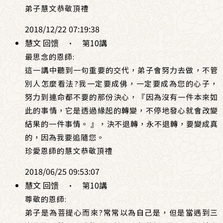
弟子慧文恭敬頂禮
2018/12/22 07:19:38
慧文 回馈
·
第10講
最思念的恩師:
這一講中聽到一句重要的交代，弟子會努力去做，不管
別人怎麼看法?我一定要成佛，一定要成為您的心子，
努力到連命都不要的那份決心，『因為沒有一件本來如
此的事情，它是透過緣起的轉變，不停地發心就會改變
結果的一件事情。 』，決不退轉，永不退轉，要變成真
的，因為我要追隨您。
珍愛恩師的慧文恭敬頂禮
2018/06/25 09:53:07
慧文 回馈
·
第10講
尊敬的恩師:
弟子是為菩提心而來?常常以為自己是，但是當遇到三