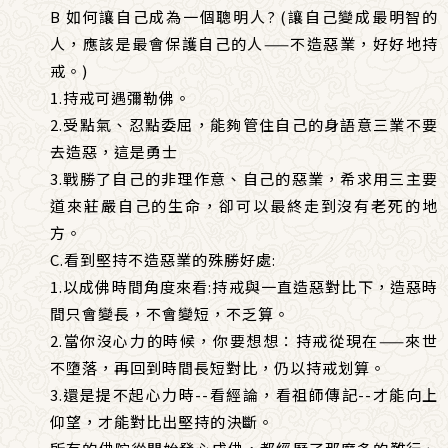
B 如何讓自己成為一個聰明人? (讓自己變成最明智的
人，應該是最會保護自己的人——不造惡業，好好地持
戒。)
1.持戒可遇彌勒佛。
2.受點氣、忍點委屈，能夠管住自己的身語意三業不要
去造惡，這是勇士
3.戰勝了自己的非理作意、自己的惡業，希求用三主要
道來莊嚴自己的生命，卻可以最終走到沒有老死的地
方。
C.看到堅持不造惡業的殊勝好處:
1.以成佛時間角度來看:持戒與一直造惡對比下，造惡時
間只會變長，不會變短，不乏算。
2.當你沒心力的時候，你要想想：持戒從現在——來世
不墮落，再回到時間長短對比，仍以持戒划算。
3.還是提不起心力時--看經論，看祖師傳記--才能向上
仰望，才能對比出堅持的決斷。