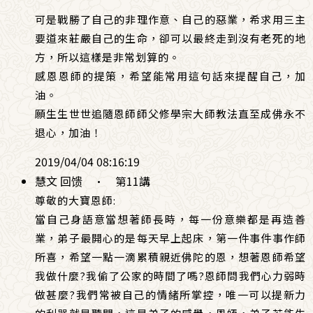
可是戰勝了自己的非理作意、自己的惡業，希求用三主
要道來莊嚴自己的生命，卻可以最終走到沒有老死的地
方，所以這樣是非常划算的。
感恩恩師的提策，希望能常用這句話來提醒自己，加
油。
願生生世世追隨恩師師父修學宗大師教法直至成佛永不
退心，加油！
2019/04/04 08:16:19
慧文 回馈
·
第11講
尊敬的大寶恩師:
當自己身語意當想著師長時，每一份意樂都是再造善
業，弟子最開心的是每天早上起床，第一件事件事作師
所喜，希望一點一滴累積親近佛陀的恩，想著恩師希望
我做什麼?我偷了公家的時間了嗎?恩師問我們心力弱時
做甚麼?我們常被自己的情緒所掌控，唯一可以提新力