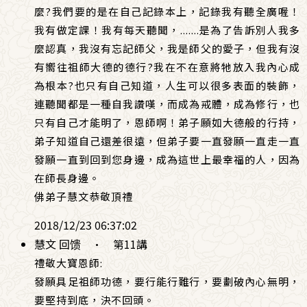
麼?我們要的是在自己記錄本上，記錄我有聽全廣喔！
我有做定課！我有每天聽聞，.......是為了告訴別人我多
麼認真，我沒有忘記師父，我是師父的愛子，但我有沒
有嚮往祖師大德的德行?我在不在意將牠放入我內心成
為根本?也只有自己知道，人生可以很多表面的裝飾，
連聽聞都是一種自我讚嘆，而成為戒體，成為修行，也
只有自己才能明了，恩師啊！弟子願如大德般的行持，
弟子知道自己還差很遠，但弟子要一直發願一直走一直
發願一直到回到您身邊，成為這世上最幸福的人，因為
在師長身邊。
佛弟子慧文恭敬頂禮
2018/12/23 06:37:02
慧文 回馈
·
第11講
禮敬大寶恩師:
發願具足祖師功德，要行能行難行，要劃破內心無明，
要堅持到底，決不回頭。