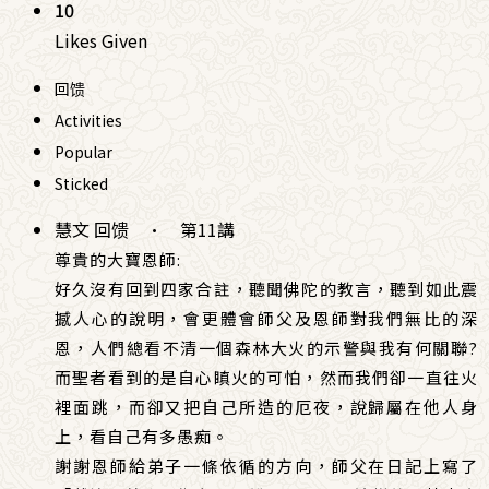
10
Likes Given
回馈
Activities
Popular
Sticked
慧文 回馈
·
第11講
尊貴的大寶恩師:
好久沒有回到四家合註，聽聞佛陀的教言，聽到如此震
撼人心的說明，會更體會師父及恩師對我們無比的深
恩，人們總看不清一個森林大火的示警與我有何關聯?
而聖者看到的是自心瞋火的可怕，然而我們卻一直往火
裡面跳，而卻又把自己所造的厄夜，說歸屬在他人身
上，看自己有多愚痴。
謝謝恩師給弟子一條依循的方向，師父在日記上寫了