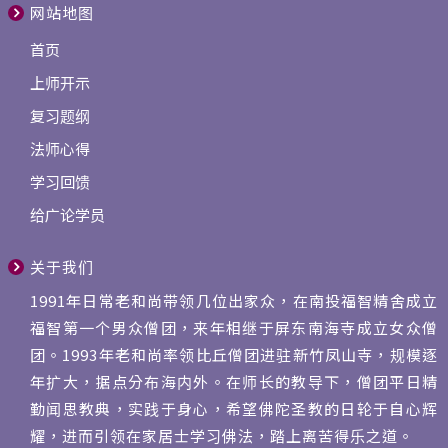
网站地图
首页
上师开示
复习题纲
法师心得
学习回馈
给广论学员
关于我们
1991年日常老和尚带领几位出家众，在南投福智精舍成立
福智第一个男众僧团，来年相继于屏东南海寺成立女众僧
团。1993年老和尚率领比丘僧团进驻新竹凤山寺，规模逐
年扩大，据点分布海内外。在师长的教导下，僧团平日精
勤闻思教典，实践于身心，希望佛陀圣教的日轮于自心辉
耀，进而引领在家居士学习佛法，踏上离苦得乐之道。