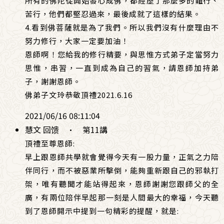
所有的佛陀從開始發心成佛，都經歷了那麼多的難行、
苦行，他們都堅忍過來，最後成就了這樣的結果。
4.看到佛菩薩就是為了我們。所以我們沒有什麼理由不
努力修行，大家一定要加油！
恩師啊！您給我的修行精要，與思惟方式弟子定當努力
思惟，串習，一直到成為自己的習氣，請恩師加持弟
子，謝謝恩師。
佛弟子文玲恭敬頂禮2021.6.16
2021/06/16 08:11:04
慧文 回馈
·
第11講
頂禮至尊恩師:
早上跟恩師共學就會覺得今天有一股力量，正氣之力陪
伴同行，而不被惡業所擊倒，能夠重新跟自己的邪執打
架，唯有聽聞才能站得起來，恩師謝謝您跟師父的全
廣，有兩位陪伴早起那一刻是人間最大的幸福，今天聽
到了恩師開示中提到一句精彩的提醒，就是: