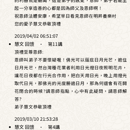
的利器就是聽聞，這是弟子的感覺，恩師，弟子若能生
起一分享造善的心都是因為師父及恩師啊！
祝恩師法體安康，希望早日看見恩師在明昇養樂村
您的愛子慧文恭敬頂禮
2019/04/02 06:51:07
慧文 回馈
·
第11講
頂禮至尊恩師:
恩師叫弟子不要懷疑喔！佛光可以蔭庇日月光芒，遮住
日月光芒，然台灣種花業者利用日光燈日夜照明花卉，
讓花日夜都在行光合作用，把白天用日光，晚上用燈光
取代日光，那佛光的光度勝過日月，那為何還會有花開
花閉合的時候?請恩師指點，心中有此疑問，請恩師解
答?
弟子慧文恭敬頂禮
2019/03/10 21:53:28
慧文 回馈
·
第4講