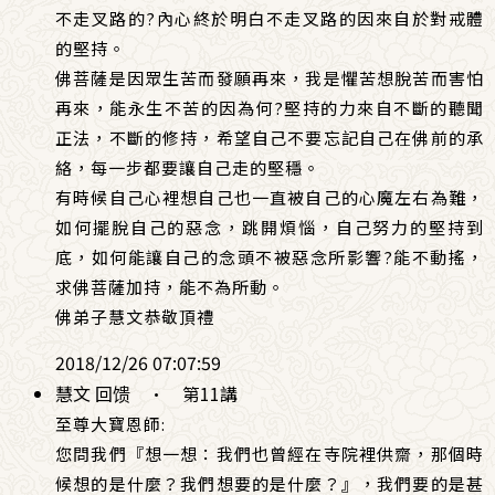
不走叉路的?內心終於明白不走叉路的因來自於對戒體
的堅持。
佛菩薩是因眾生苦而發願再來，我是懼苦想脫苦而害怕
再來，能永生不苦的因為何?堅持的力來自不斷的聽聞
正法，不斷的修持，希望自己不要忘記自己在佛前的承
絡，每一步都要讓自己走的堅穩。
有時候自己心裡想自己也一直被自己的心魔左右為難，
如何擺脫自己的惡念，跳開煩惱，自己努力的堅持到
底，如何能讓自己的念頭不被惡念所影響?能不動搖，
求佛菩薩加持，能不為所動。
佛弟子慧文恭敬頂禮
2018/12/26 07:07:59
慧文 回馈
·
第11講
至尊大寶恩師:
您問我們『想一想：我們也曾經在寺院裡供齋，那個時
候想的是什麼？我們想要的是什麼？』，我們要的是甚