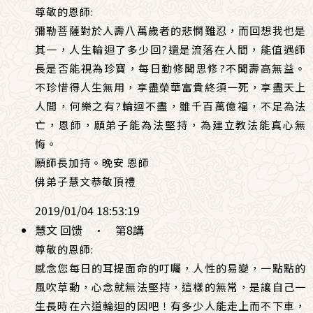
尊敬的恩師:
彌勒菩薩對於人壽八萬歲者的悲憫難忍，而回想我也是
其一，人生輪迴了多少回?還是流落在人間，能值遇師
長是否能視為珍寶，每日勤修聞思修?不聞壽高無益。
不珍惜得人生無用，享盡榮華富貴終須一死，享盡天上
人間，何樂之有?輪迴不盡，雖千百萬億福，不足為法
亡，恩師，願弟子能為法堅持，為建立教法能真心無
悔。
願師長加持。晚安 恩師
佛弟子慧文恭敬頂禮
2019/01/04 18:53:19
慧文 回馈
·
第8講
尊敬的恩師:
感念您每日的耳提面命的叮囑，人性的易變，一點點的
風吹草動，心念就無法堅持，這樣的無常，是讓自己一
生長時在六道輪迴的因吧！有多少人能走上而不下車，