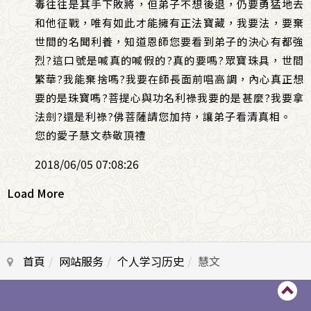
毒往往是其手下敗將，但弟子不想後退，仍要勇猛地去
和他征戰，唯有如此才能擁有正法寶藏，我要法，要棄
世間的名聞利養，知道恩師您要看到弟子的決心有都強
烈?這口號是喊真的喊假的?真的要嗎?眾寶珠具，世間
繁華?我能棄捨嗎?我要在師長面前唱高調，內心真正想
要的是珠寶嗎?菩提心與功名利祿我要的是甚麼?我要拿
法劍?還是利祿?佛菩薩請您加持，讓弟子看清真相。
您的愛子慧文恭敬頂禮
2018/06/05 07:08:26
Load More
首頁
网站服务
个人学习历史
慧文