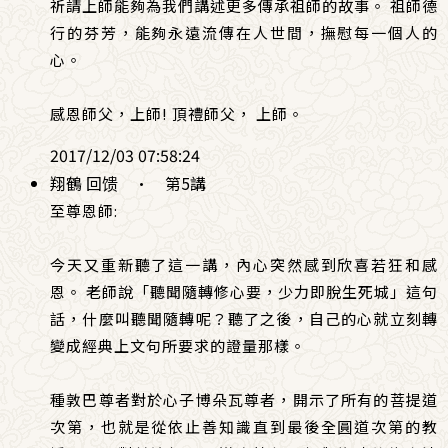
祈請上師能夠為我們講述更多傳承祖師的故事。 祖師德
行的芬芳，能夠永遠流傳在人世間，撫慰每一個人的
心。
感恩師父，上師! 頂禮師父， 上師。
2017/12/03 07:58:24
翔鶴 回馈
·
第5講
至尊恩師:
今天又重新聽了這一講，內心突然感到欣喜若狂和感
恩。 老師說「聽聞隨轉修心要，少力即脫生死城」這句
話，什麼叫聽聞隨轉呢？聽了之後，自己的心就立刻轉
變成經典上文句所要求的證量那樣。
種敦巴尊者對於心子博朵瓦尊者，開示了所有的菩提道
次第，也就是從依止善知識直到最後全圓道次第的教