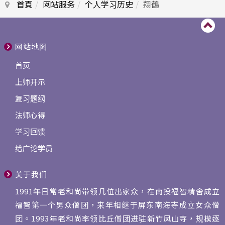
首頁
网站服务
个人学习历史
翔鶴
网站地图
首页
上师开示
复习题纲
法师心得
学习回馈
给广论学员
关于我们
1991年日常老和尚带领几位出家众，在南投福智精舍成立
福智第一个男众僧团，来年相继于屏东南海寺成立女众僧
团。1993年老和尚率领比丘僧团进驻新竹凤山寺，规模逐