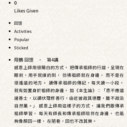
0
Likes Given
回馈
Activities
Popular
Sticked
翔鶴 回馈
·
第4講
感恩上師用很簡白的方式， 把傳承祖師的行誼，呈現在
眼前，用手就摸的到， 彷彿祖師就在身邊， 而不是在
很遙遠的地方。 讀傳承祖師的傳記，每天讀一小段，
就有如置身於祖師的身邊， 如《本生論》：「悉不應遠
諸善士，以調伏理修善行，由近彼故其德塵，雖不故染
自然薰。」 感恩上師用這樣子的方式， 讓我們跟傳承
祖師學習， 每天有師長和傳承祖師陪伴在身邊， 也能
夠像顏回一樣， 在陋巷，回也不改其樂。