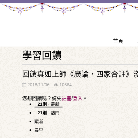
首頁
學習回饋
回饋真如上師《廣論．四家合註》淺
2018/11/06
10564
您想回饋嗎？請先
註冊
/
登入
。
21則
·
最新
21則
·
熱門
最新
最早