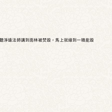
~ 聽淨遠法師講到雨林被焚毀，馬上就緣到一瞋能毀