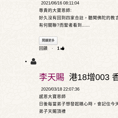
2021/06/16 08:11:04
尊貴的大寶恩師:
好久沒有回到四家合註，聽聞佛陀的教
有何關聯?而聖者看到
......
閱讀更多
回饋
·
1
李天賜
港18增003 
2020/03/18 22:07:36
感恩大寶恩師
日後每當弟子想發起瞋心時，會記住今
弟子天賜頂禮