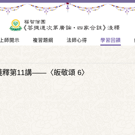
上師開示
複習題綱
法師心得
學習回饋
釋第11講——〈皈敬頌 6〉