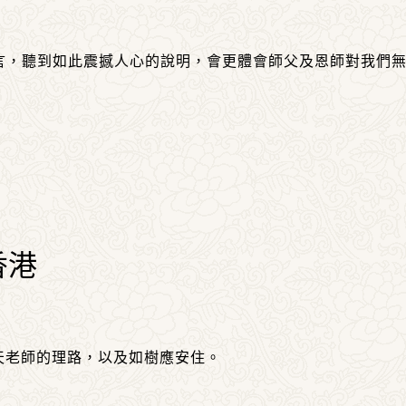
言，聽到如此震撼人心的說明，會更體會師父及恩師對我們
香港
天老師的理路，以及如樹應安住。