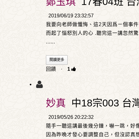
鄭玉琪
17春04班 台
2019/06/19 23:32:57
我要向老師做懺悔、這2天因爲ㄧ個事件
而起了惱怒別人的心 .聽完這一講忽然
......
閱讀更多
回饋
·
1
妙真
中18宗003 台
2019/05/26 20:22:32
隨手一聽這講最後幾分鐘，嚇一跳，好
因為昨晚才發心要調整自己，但沒認真