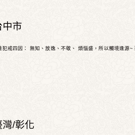
台中市
離犯戒四因： 無知、放逸、不敬、 煩惱盛，所以觸境逢源
.
臺灣/彰化