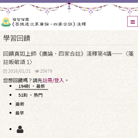
學習回饋
回饋真如上師《廣論．四家合註》淺釋第4講——〈箋
註皈敬頌 1〉
2016/01/21
25679
您想回饋嗎？請先
註冊
/
登入
。
194則
·
最新
51則
·
熱門
最新
最早