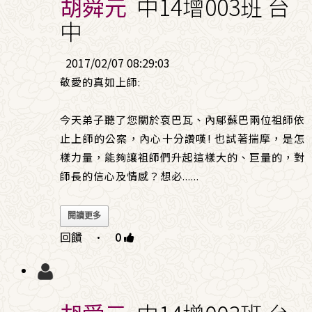
胡舜元
中14增003班 台
中
2017/02/07 08:29:03
敬愛的真如上師:
今天弟子聽了您關於袞巴瓦、內鄔蘇巴兩位祖師依
止上師的公案，內心十分讚嘆! 也試著揣摩，是怎
樣力量，能夠讓祖師們升起這樣大的、巨量的，對
師長的信心及情感？想必
......
閱讀更多
回饋
·
0