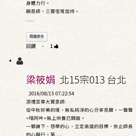
身體力行。
願恩師，三寶恆常加持。
......
閱讀更多
回饋
·
1
梁筱娟
北15宗013 台北
2016/08/15 07:22:54
頂禮至尊大寶恩師:
從中秋好美的境，無私純淨的心分享見聞，一聲聲
<嗡阿吽>無上供養已開啟。
一顆謙下、想學的心，立定高遠的目標、依止師長
的心願行，第
......