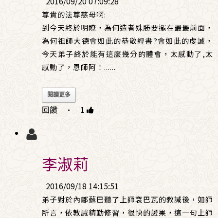
2016/09/20 07:09:28
尊貴的法尊慈母啊:
到今天終於明瞭，為何造者殊勝要擺在最最前面，
為何祖師大德會如此的恭敬經書?會如此的虔誠，
今天弟子終於能有這麼幾分的體會，太感動了,太
感動了，恩師阿！
......
閱讀更多
回饋
·
1
李淑莉
2016/09/18 14:15:51
弟子對於內鄔蘇巴聽了上師袞巴瓦的教誡後，如師
所言，依教誡精勤修習，很快的證果，這一句上師