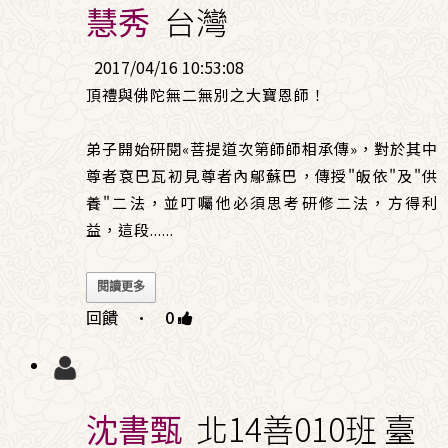
慧秀
台灣
2017/04/16 10:53:08
頂禮與佛陀無二無別之大寶恩師！
弟子開始研閱«菩提道次第師師相承傳»，對於其中
尊者袞巴瓦初見尊者內鄔蘇巴，傳授"皈依"及"供
養"二法，並叮囑他必須思考研修二法，方得利
益，這段
......
閱讀更多
回饋
·
0
沈書甄
北14善010班 臺