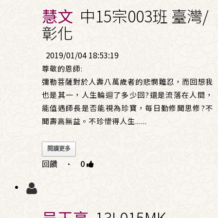
慧文
中15宗003班 臺灣/
彰化
2019/01/04 18:53:19
尊敬的恩師:
彌勒菩薩對於人壽八萬歲者的悲憫難忍，而回想我
也是其一，人生輪迴了多少回?還是流落在人間，
能值遇師長是否能視為珍寶，每日勤修聞思修?不
聞壽高無益。不珍惜得人生
......
閱讀更多
回饋
·
0
吴玉亭
13L015MK