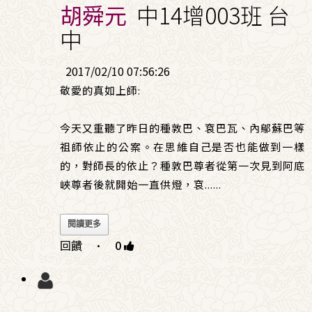
胡舜元
中14增003班 台
中
2017/02/10 07:56:26
敬愛的真如上師:
今天又重聽了昨日的種敦巴、袞巴瓦、內鄔蘇巴等
祖師依止的公案。在思維自己是否也能做到一樣
的，對師長的依止？種敦巴尊者從第一次見到阿底
峽尊者後就開始一直供燈，袞
......
閱讀更多
回饋
·
0