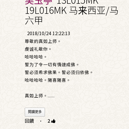
19L016MK 马来西亚/马
六甲
2018/10/24 12:22:13
尊敬的真如上师。
虔诚礼敬你。
哈哈哈哈。
誓为了令一切有情速成佛。
誓必须希求佛果。誓必须归依佛。
哈哈哈哈。随喜随喜。
真如上师。
......
閱讀更多
回饋
·
2