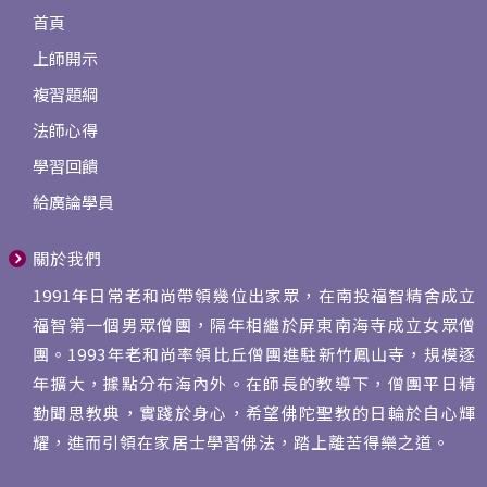
首頁
上師開示
複習題綱
法師心得
學習回饋
給廣論學員
關於我們
1991年日常老和尚帶領幾位出家眾，在南投福智精舍成立
福智第一個男眾僧團，隔年相繼於屏東南海寺成立女眾僧
團。1993年老和尚率領比丘僧團進駐新竹鳳山寺，規模逐
年擴大，據點分布海內外。在師長的教導下，僧團平日精
勤聞思教典，實踐於身心，希望佛陀聖教的日輪於自心輝
耀，進而引領在家居士學習佛法，踏上離苦得樂之道。