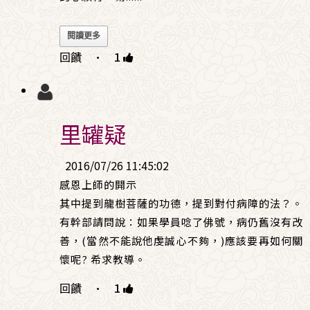
閱讀更多
回饋
·
1
里罐疑
2016/07/26 11:45:02
感恩上師的開示
其中提到龍樹菩薩的功德，提到對付病障的法？。
有幹部請問說：如果學員唸了佛號，病仍舊沒有改
善，(當然不能說他虔誠心不夠，)應該要再如何關
懷呢? 希求教導。
回饋
·
1