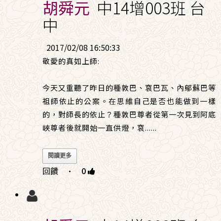
胡舜元
中14增003班 台
中
2017/02/08 16:50:33
敬愛的真如上師:
今天又重聽了昨日的種敦巴、袞巴瓦、內鄔蘇巴等
祖師依止的公案。在思維自己是否也能做到一樣
的，對師長的依止？種敦巴尊者從第一次見到阿底
峽尊者後就開始一直供燈，袞
......
閱讀更多
回饋
·
0