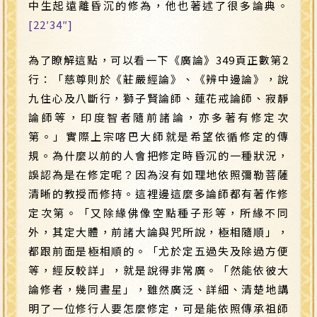
中生起遠離昏沉的修為，他也著述了很多論典。
[22′34″]
為了瞭解這點，可以看一下《廣論》349頁正數第2
行：「慈尊則於《莊嚴經論》、《辨中邊論》，說
九住心及八斷行，獅子賢論師、蓮花戒論師、寂靜
論師等，印度智者隨前諸論，亦多著有修定次
第。」實際上宗喀巴大師就是希望依循修定的傳
規。為什麼以前的人會把修定時昏沉的一種狀況，
誤認為是在修定呢？因為沒有如理地依照彌勒菩薩
清晰的教授而修持。這裡邊這麼多論師都有著作修
定次第。「又除緣佛像空點種子形等，所緣不同
外，其定大體，前諸大論與咒所說，極相隨順」，
都跟前面是極相順的。「尤於定五過失及除過方便
等，經反較詳」，就是說得非常廣。「然能依彼大
論修者，幾同晝星」，雖然廣泛、詳細、清楚地講
明了一位修行人要怎麼修定，可是能依照傳承祖師