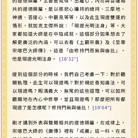
的證德類屬，主要是戒律、出離心；內在與菩薩相
共的證德類屬，是以慈悲心攝持的總持、三摩地、
神通、菩提心、中觀見等等，以及此生現證雙運的
情形，就如克主傑所說：「現證光明法身」等，大
家都知道大師是在中陰成就。這個部分如果想去了
解更廣泛的內涵，可以去看《土觀宗義》及《至尊
宗喀巴大師傳》。這是「由修持門而無與倫比」，
他是現證光明法身。
[18′32″]
提到這個部分的時候，我們自己考慮一下：對於聽
聞軌理，此生可以現證嗎？對於親近善知識法，可
以現證嗎？暇滿義大、無常的這些道理，可以如所
聽聞地在內心中修學，並且現證嗎？那麼把所有都
現證了是怎樣呢？修持門無與倫比！
[19′04″]
剛才講到外表與聲聞相共的證德類屬，在戒律上，
宗喀巴大師的《廣傳》裡有「戒嚴」這一科。在戒