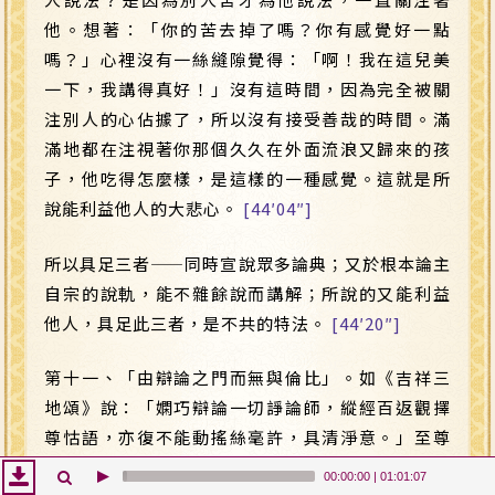
他。想著：「你的苦去掉了嗎？你有感覺好一點
嗎？」心裡沒有一絲縫隙覺得：「啊！我在這兒美
一下，我講得真好！」沒有這時間，因為完全被關
注別人的心佔據了，所以沒有接受善哉的時間。滿
滿地都在注視著你那個久久在外面流浪又歸來的孩
子，他吃得怎麼樣，是這樣的一種感覺。這就是所
說能利益他人的大悲心。
[44′04″]
所以具足三者
——
同時宣說眾多論典；又於根本論主
自宗的說軌，能不雜餘說而講解；所說的又能利益
他人，具足此三者，是不共的特法。
[44′20″]
第十一、「由辯論之門而無與倫比」。如《吉祥三
地頌》說：「嫻巧辯論一切諍論師，縱經百返觀擇
尊怙語，亦復不能動搖絲毫許，具清淨意。」至尊
的善說，誰也不能以清淨的正理而作違害，這是辯
00:00:00
|
01:01:07