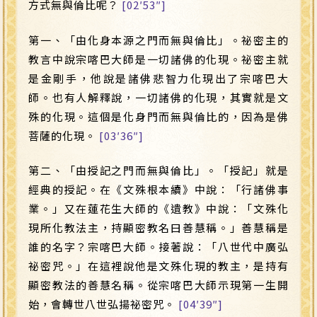
方式無與倫比呢？
[02′53″]
第一、「由化身本源之門而無與倫比」。祕密主的
教言中說宗喀巴大師是一切諸佛的化現。祕密主就
是金剛手，他說是諸佛悲智力化現出了宗喀巴大
師。也有人解釋說，一切諸佛的化現，其實就是文
殊的化現。這個是化身門而無與倫比的，因為是佛
菩薩的化現。
[03′36″]
第二、「由授記之門而無與倫比」。「授記」就是
經典的授記。在《文殊根本續》中說：「行諸佛事
業。」又在蓮花生大師的《遺教》中說：「文殊化
現所化教法主，持顯密教名曰善慧稱。」善慧稱是
誰的名字？宗喀巴大師。接著說：「八世代中廣弘
祕密咒。」在這裡說他是文殊化現的教主，是持有
顯密教法的善慧名稱。從宗喀巴大師示現第一生開
始，會轉世八世弘揚祕密咒。
[04′39″]