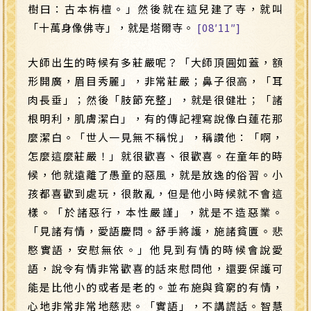
樹曰：古本栴檀。」然後就在這兒建了寺，就叫
「十萬身像佛寺」，就是塔爾寺。
[08′11″]
大師出生的時候有多莊嚴呢？「大師頂圓如蓋，額
形開廣，眉目秀麗」，非常莊嚴；鼻子很高，「耳
肉長垂」；然後「肢節充整」，就是很健壯；「諸
根明利，肌膚潔白」，有的傳記裡寫說像白蓮花那
麼潔白。「世人一見無不稱悅」，稱讚他：「啊，
怎麼這麼莊嚴！」就很歡喜、很歡喜。在童年的時
候，他就遠離了愚童的惡風，就是放逸的俗習。小
孩都喜歡到處玩，很散亂，但是他小時候就不會這
樣。「於諸惡行，本性嚴謹」，就是不造惡業。
「見諸有情，愛語慶問。舒手將護，施諸貧匱。悲
愍實語，安慰無依。」他見到有情的時候會說愛
語，說令有情非常歡喜的話來慰問他，還要保護可
能是比他小的或者是老的。並布施與貧窮的有情，
心地非常非常地慈悲。「實語」，不講謊話。智慧