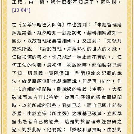
正確；再一問，我什麼都不知道了，這叫粗。
[13′04″]
在《至尊宗喀巴大師傳》中也提到：「未經智理磨
練經論義，縱然略知一般總詞句，翻轉細察猶如一
團沙，以故智理秘要當細研。」又提到：「如頓月
克珠所說：『對於智理，未經熟研的世人的才能，
任隨如何的善妙，也只能是一種虛而不實的。』任
何正法的句義，最初僅一次啟問時，那怕裝著已經
了知一切意義，實際僅知一些隨順論文記載的說
法。縱是厚顏無恥地胡謅而說，但是再（向他）作
十次詳細的提問時，剛說過的宗義（主張），大都
破滅而無言可以答對。復再作仔細的探索而提問
時，以前所說的那些，猶如已忘，而自己顯出前後
矛盾。由於立宗（所主張）之根基已破滅，立即暴
露出愚者自己的過失。這是對於智理未經熟研之
過。對於此點，他們說：『辯駁和思擇時，由於對