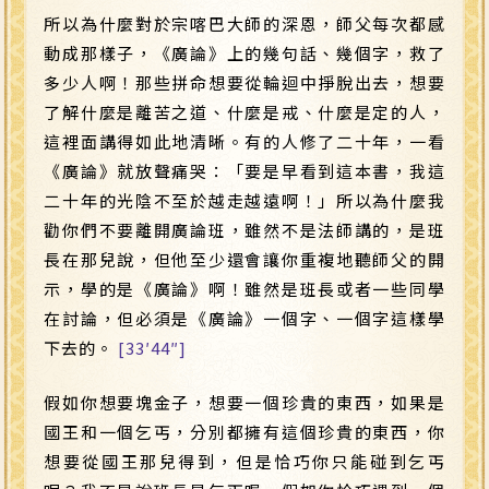
所以為什麼對於宗喀巴大師的深恩，師父每次都感
動成那樣子，《廣論》上的幾句話、幾個字，救了
多少人啊！那些拼命想要從輪迴中掙脫出去，想要
了解什麼是離苦之道、什麼是戒、什麼是定的人，
這裡面講得如此地清晰。有的人修了二十年，一看
《廣論》就放聲痛哭：「要是早看到這本書，我這
二十年的光陰不至於越走越遠啊！」所以為什麼我
勸你們不要離開廣論班，雖然不是法師講的，是班
長在那兒說，但他至少還會讓你重複地聽師父的開
示，學的是《廣論》啊！雖然是班長或者一些同學
在討論，但必須是《廣論》一個字、一個字這樣學
下去的。
[33′44″]
假如你想要塊金子，想要一個珍貴的東西，如果是
國王和一個乞丐，分別都擁有這個珍貴的東西，你
想要從國王那兒得到，但是恰巧你只能碰到乞丐