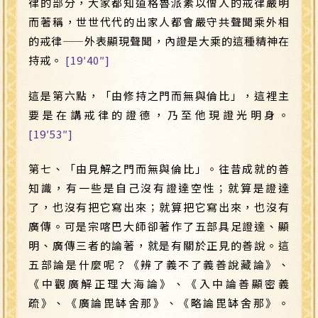
律的部分，大家都知道格魯派素以僧人的戒律嚴明
而著稱，世世代代的出家人都會嚴守共聲聞乘外相
的戒律
——
外表顯現聲聞，內證是大乘的這種精神在
持戒。
[19′40″]
這是第六點，「由修持之門而無與倫比」，這裡主
要是在講戒律的證德，乃至他現證光明身。
[19′53″]
第七、「由見解之門而無與倫比」。往昔成就的善
知識，有一些是自己沒有證達空性；就算是證達
了，也沒有把它寫出來；就算把它寫出來，也沒有
廣傳。可是宗喀巴大師卻著作了五部具足證達、顯
明、廣傳三者的論著，就是有關於正見的善說。這
五部論是什麼呢？《辨了義不了義善說藏論》、
《中觀廣解正理大海論》、《入中論善顯密義
疏》、《廣論毘缽舍那》、《略論毘缽舍那》。