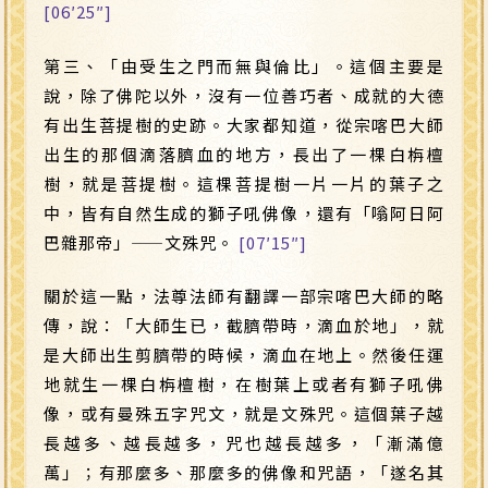
[06′25″]
第三、「由受生之門而無與倫比」。這個主要是
說，除了佛陀以外，沒有一位善巧者、成就的大德
有出生菩提樹的史跡。大家都知道，從宗喀巴大師
出生的那個滴落臍血的地方，長出了一棵白栴檀
樹，就是菩提樹。這棵菩提樹一片一片的葉子之
中，皆有自然生成的獅子吼佛像，還有「嗡阿日阿
巴雜那帝」
——
文殊咒。
[07′15″]
關於這一點，法尊法師有翻譯一部宗喀巴大師的略
傳，說：「大師生已，截臍帶時，滴血於地」，就
是大師出生剪臍帶的時候，滴血在地上。然後任運
地就生一棵白栴檀樹，在樹葉上或者有獅子吼佛
像，或有曼殊五字咒文，就是文殊咒。這個葉子越
長越多、越長越多，咒也越長越多，「漸滿億
萬」；有那麼多、那麼多的佛像和咒語，「遂名其