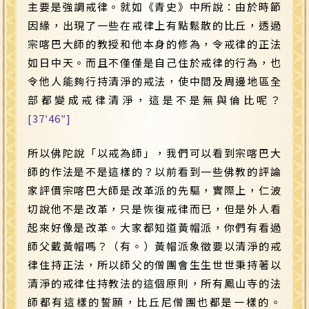
主要是強調戒律。就如《青史》中所說：由於時節
因緣，出現了一些在戒律上有點鬆散的比丘，透過
宗喀巴大師的教授和他本身的修為，令戒律的正法
如日中天。而且不僅僅是自己住於戒律的行為，也
令他人能夠行持清淨的戒法，使中間及周邊地區全
部都變成戒律清淨，這是不是無與倫比呢？
[37′46″]
所以佛陀說「以戒為師」，我們可以看到宗喀巴大
師的作法是不是這樣的？以前看到一些佛教的評論
家評價宗喀巴大師是改革派的先驅，實際上，仁波
切說他不是改革，只是恢復戒律而已，但是外人看
起來好像是改革。大家都知道黃帽派，你們有看過
師父戴黃帽嗎？（有。）黃帽派象徵要以清淨的戒
律住持正法，所以師父的僧團會生生世世秉持著以
清淨的戒律住持教法的這個原則，所有鳳山寺的法
師都有這樣的誓願，比丘尼僧團也都是一樣的。