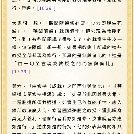
行、證達。
[16′39″]
大家想一想，「聽聞隨轉修心要，少力即脫生死
城」，「聽聞隨轉」就四個字，把它現為教授難
否？難！有些問題講了很多次了，心就像生牛皮一
樣，無法隨轉。想一想，如果把教典上所說的這些
教授全部都現為修行，那真的是無與倫比的！這是
「由一切至言現為教授之門而無與倫比」。
[17′29″]
第六、「由修持（成就）之門而無與倫比」。《菩
提道次第修持攝頌》說：「如是於此因與果大乘，
二種勝道所須共通道，如實生已依善舵手怙，趣入
續部教法廣大海。修習圓滿殊勝之教授，獲此暇身
具足大義利，瑜伽行者我亦如是修，汝求脫者亦應
如是行。」透由如是的行持，他的外表與聲聞相共