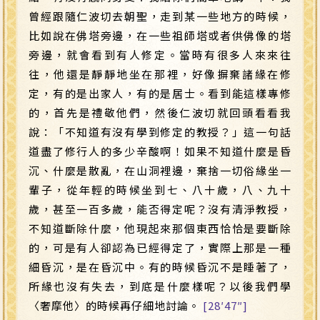
曾經跟隨仁波切去朝聖，走到某一些地方的時候，
比如說在佛塔旁邊，在一些祖師塔或者供佛像的塔
旁邊，就會看到有人修定。當時有很多人來來往
往，他還是靜靜地坐在那裡，好像摒棄諸緣在修
定，有的是出家人，有的是居士。看到能這樣專修
的，首先是禮敬他們，然後仁波切就回頭看看我
說：「不知道有沒有學到修定的教授？」這一句話
道盡了修行人的多少辛酸啊！如果不知道什麼是昏
沉、什麼是散亂，在山洞裡邊，棄捨一切俗緣坐一
輩子，從年輕的時候坐到七、八十歲，八、九十
歲，甚至一百多歲，能否得定呢？沒有清淨教授，
不知道斷除什麼，他現起來那個東西恰恰是要斷除
的，可是有人卻認為已經得定了，實際上那是一種
細昏沉，是在昏沉中。有的時候昏沉不是睡著了，
所緣也沒有失去，到底是什麼樣呢？以後我們學
〈奢摩他〉的時候再仔細地討論。
[28′47″]