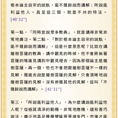
根本論主自宗的說軌，能不雜餘說而講解；所說能
利益他人。具足這三個，就是不共的特法。
[40′32″]
第一點，「同時宣說眾多教典」，就是講得非常非
常地廣泛。第二點，「對於根本論主自宗的說軌，
能不雜餘說而講解」，這是什麼意思呢？比如在講
龍樹菩薩的教典、講中觀見的時候，他不會將無著
菩薩的唯識見講到中觀見裡去，因為那個論主是龍
樹菩薩。再一個，他也不會把跟龍樹菩薩不一樣的
見解，雜進去說是龍樹菩薩的見解，只會清晰地說
龍樹菩薩的見解。沒有摻雜其他的見解，這叫「不
雜餘說而講解」。
[41′31″]
第三，「所說能利益他人」，為什麼講說能利益他
人呢？從極其清淨的動機，非常地應機，還有善巧
說法，廣泛地具足種種譬喻等等諸多門，然後才能