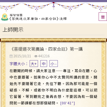
上師開示
《菩提道次第廣論．四家合註》第一講
2015/10/21
441216
字體大小：
大+
中
小 -
在聽聞的時候，請大家注意
——
專注，耳朵在聽，心
中也要跟著。如果你心中不太贊同所講的意思，開
始先不要隨著它走，先往下聽。因為那可能是一個
疑惑、不解，或者你不明白為什麼是這樣，可以把
它留著，等到聽完之後再去想，不要因為有一個疑
問就一節課都在想那個疑問。
[00′41″]