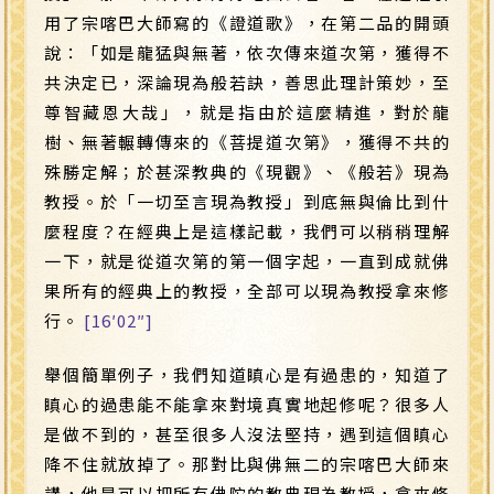
用了宗喀巴大師寫的《證道歌》，在第二品的開頭
說：「如是龍猛與無著，依次傳來道次第，獲得不
共決定已，深論現為般若訣，善思此理計策妙，至
尊智藏恩大哉」，就是指由於這麼精進，對於龍
樹、無著輾轉傳來的《菩提道次第》，獲得不共的
殊勝定解；於甚深教典的《現觀》、《般若》現為
教授。於「一切至言現為教授」到底無與倫比到什
麼程度？在經典上是這樣記載，我們可以稍稍理解
一下，就是從道次第的第一個字起，一直到成就佛
果所有的經典上的教授，全部可以現為教授拿來修
行。
[16′02″]
舉個簡單例子，我們知道瞋心是有過患的，知道了
瞋心的過患能不能拿來對境真實地起修呢？很多人
是做不到的，甚至很多人沒法堅持，遇到這個瞋心
降不住就放掉了。那對比與佛無二的宗喀巴大師來
講，他是可以把所有佛陀的教典現為教授，拿來修