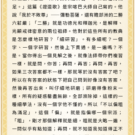
足。」這篇《證道歌》是宗喀巴大師自己寫的。他
說「我於不敗尊」
——
彌勒菩薩，還有贍部洲的二勝
六莊嚴；「二勝」就是功德光和釋迦光，是解釋、
光顯戒律密意的兩位祖師。他對於這些所有的教典
是怎麼樣地研習？「細研習」。有多細呢？一個
字、一個字研習，然後上下貫通。是一遍嗎？不
是。當你得出一個見解之後，就像法師帶你們複習
一樣，就是問，你答；再問，再答；再問，再答，
如果三次答案都不一樣，那就等於沒有答案了吧？
所以在有答案的狀態下把自己問到好像沒有答案，
然後再答出來，叫仔細地研磨；研磨得像粉末一
樣，所有的疑惑罄盡無餘，全部滌除掉，這樣的一
種細學法，沒有一個字他不懂的。所以「不以偏粗
為滿足」，這個「偏」，就是指偏哪一個宗派；
「粗」，剛才那個解釋就是細，粗就是大略一遍，
一問似乎有點知道；再問，就不知道我知道得正不