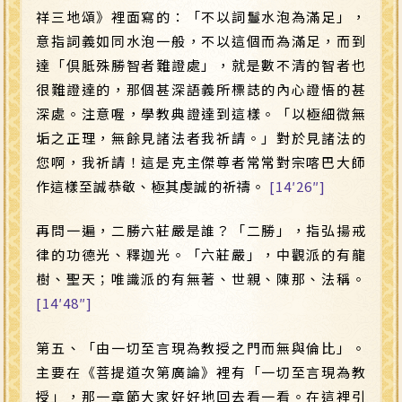
祥三地頌》裡面寫的：「不以詞鬘水泡為滿足」，
意指詞義如同水泡一般，不以這個而為滿足，而到
達「倶胝殊勝智者難證處」，就是數不清的智者也
很難證達的，那個甚深語義所標誌的內心證悟的甚
深處。注意喔，學教典證達到這樣。「以極細微無
垢之正理，無餘見諸法者我祈請。」對於見諸法的
您啊，我祈請！這是克主傑尊者常常對宗喀巴大師
作這樣至誠恭敬、極其虔誠的祈禱。
[14′26″]
再問一遍，二勝六莊嚴是誰？「二勝」，指弘揚戒
律的功德光、釋迦光。「六莊嚴」，中觀派的有龍
樹、聖天；唯識派的有無著、世親、陳那、法稱。
[14′48″]
第五、「由一切至言現為教授之門而無與倫比」。
主要在《菩提道次第廣論》裡有「一切至言現為教
授」，那一章節大家好好地回去看一看。在這裡引