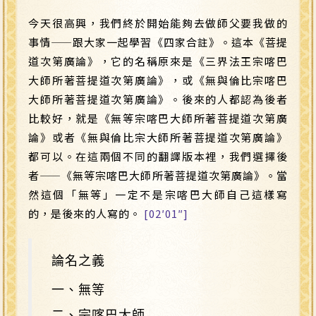
今天很高興，我們終於開始能夠去做師父要我做的
事情
——
跟大家一起學習《四家合註》。這本《菩提
道次第廣論》，它的名稱原來是《三界法王宗喀巴
大師所著菩提道次第廣論》，或《無與倫比宗喀巴
大師所著菩提道次第廣論》。後來的人都認為後者
比較好，就是《無等宗喀巴大師所著菩提道次第廣
論》或者《無與倫比宗大師所著菩提道次第廣論》
都可以。在這兩個不同的翻譯版本裡，我們選擇後
者
——
《無等宗喀巴大師所著菩提道次第廣論》。當
然這個「無等」一定不是宗喀巴大師自己這樣寫
的，是後來的人寫的。
[02′01″]
論名之義
一、無等
二、宗喀巴大師