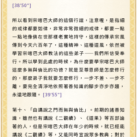
[38′50″]
所以看到宗喀巴大師的這個行誼，注意喔，是指細
的戒律都要如律，非常非常微細的戒律，都要一點
一點地像佛在世那樣老實地持守，這樣的傳承宗風
傳到今天六百年了，這種精神、這種道風，依然被
學習宗喀巴大師教法的這些弟子
——
我們所信受奉
行。所以學到此處的時候，為什麼要學宗喀巴大師
這麼多無與倫比的功德？就是至尊恩師是怎麼修行
的，那麼弟子我就要怎麼修行，一步不差、一步不
離，要完全清淨地依照著善知識的腳步亦步亦趨，
永遠地跟隨。
[39′55″]
第十、「由講說之門而無與倫比」。前期的諸善知
識，雖然也有講說《二觀續》、《道果》等百部論
著的人，但是宗喀巴大師在年少的時候，就已經能
講說《二觀續》等，又能同時宣說眾多教典；對於