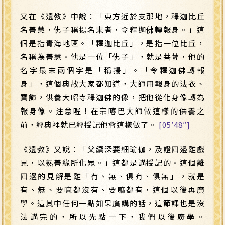
又在《遺教》中說：「東方近於支那地，釋迦比丘
名善慧，佛子稱揚名末者，令釋迦佛轉報身。」這
個是指青海地區。「釋迦比丘」，是指一位比丘，
名稱為善慧。他是一位「佛子」，就是菩薩，他的
名字最末兩個字是「稱揚」。「令釋迦佛轉報
身」，這個典故大家都知道，大師用報身的法衣、
寶飾，供養大昭寺釋迦佛的像，把他從化身像轉為
報身像。注意喔！在宗喀巴大師做這樣的供養之
前，經典裡就已經授記他會這樣做了。
[05′48″]
《遺教》又說：「父續深要細瑜伽，及證四邊離戲
見，以熟善緣所化眾。」這都是講授記的。這個離
四邊的見解是離「有、無、俱有、俱無」，就是
有、無、要嘛都沒有、要嘛都有，這個以後再廣
學。這其中任何一點如果廣講的話，這節課也是沒
法講完的，所以先點一下，我們以後廣學。