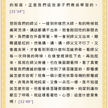
的態度，正是我們這些弟子們應該學習的。
[31′34″]
想到我們的師父，一提到宗喀巴大師，有的時候就
痛哭流涕，講話都講不出來，就會跑回他的房間去
哭，我們要在外面等著。等一會兒師父又出來，眼
睛還是紅的，然後講、講、講，師父又不行了，又
會進去哭，才會看到到底什麼叫至誠恭敬。看師父
每一次拜佛的時候，在佛堂裡頭低下去，再抬起
來，我就在師父旁邊，也在後面跟著拜，看了真覺
得是我們虔誠的楷模。他到了佛菩薩面前，那種虔
誠怎麼形容呢？就像一個小嬰兒依靠母親的那種感
覺，非常非常地純潔，又像一朵花一樣，我不知道
該怎麼形容。他看著佛菩薩那個眼神，純潔到讓你
都忘了呼吸，就這樣看著他。心想：這是什麼景象
啊！
[32′49″]