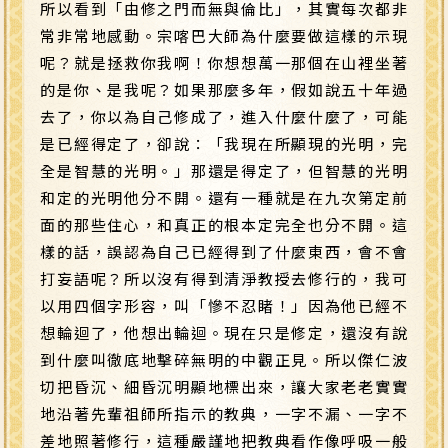
所以看到「由修之門而無與倫比」，其實每次都非
常非常地感動。宗喀巴大師為什麼要做這樣的示現
呢？就是拯救你我啊！你想想萬一那個在山裡坐著
的是你、是我呢？如果那麼多年，假如說五十年過
去了，你以為自己修成了，進入什麼什麼了，可能
是已經得定了，卻說：「我現在所顯現的光明，完
全是智慧的光明。」那還是得定了，但智慧的光明
和定的光明他分不開。還有一種就是在九次第定前
面的那些住心，和真正的根本定完全也分不開。這
樣的話，誤認為自己已經得到了什麼東西，會不會
打妄語呢？所以沒有得到清淨教授去修行的，我可
以用四個字形容，叫「慘不忍睹！」因為他已經不
想輪迴了，他想出輪迴。現在只是修定，還沒有說
到什麼叫徹底地擊碎無明的中觀正見。所以傑仁波
切把昏沉、細昏沉明顯地標出來，讓大家老老實實
地沿著先輩祖師所指示的教典，一字不漏、一字不
差地照著修行，這種嚴謹地把教典看作像呼吸一般