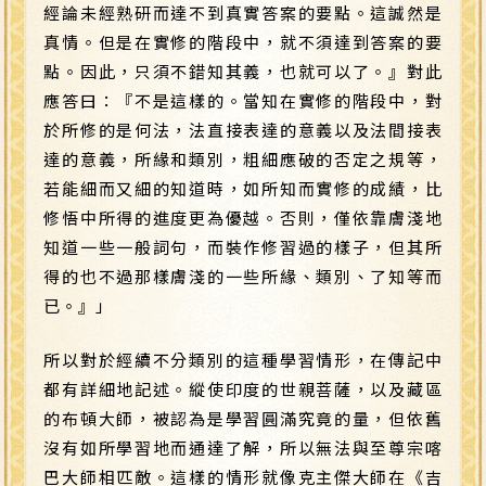
經論未經熟研而達不到真實答案的要點。這誠然是
真情。但是在實修的階段中，就不須達到答案的要
點。因此，只須不錯知其義，也就可以了。』對此
應答曰：『不是這樣的。當知在實修的階段中，對
於所修的是何法，法直接表達的意義以及法間接表
達的意義，所緣和類別，粗細應破的否定之規等，
若能細而又細的知道時，如所知而實修的成績，比
修悟中所得的進度更為優越。否則，僅依靠膚淺地
知道一些一般詞句，而裝作修習過的樣子，但其所
得的也不過那樣膚淺的一些所緣、類別、了知等而
已。』」
所以對於經續不分類別的這種學習情形，在傳記中
都有詳細地記述。縱使印度的世親菩薩，以及藏區
的布頓大師，被認為是學習圓滿究竟的量，但依舊
沒有如所學習地而通達了解，所以無法與至尊宗喀
巴大師相匹敵。這樣的情形就像克主傑大師在《吉