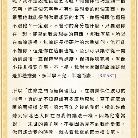
呢？我不是說班長是乞丐喔，假如你恰巧遇到一個
乞丐，而這個乞丐手裡有你最想要的那個東西，你
跟著他就能得到你最想要的東西，你選擇跟他還是
不跟他？一定跟。不管你的身分是什麼，只要跟你
在一起，能拿到我最想要的東西 ，那我就拿。所以
在廣論班裡，無論班長帶研討的水準如何，他可能
不如你，但是你在這個班裡，至少可以讓你從一開
始到最後一直保持學習進度，保持你唸完書。就像
小孩非得要自學、不上學，我對大家離開廣論班就
是那種擔憂，多半學不完，半途而廢。
[34′58″]
所以「由修之門而無與倫比」，在讚美傑仁波切的
同時，真的是不知道該有多麼地感恩！寫了這麼清
晰的菩提道次第，讓六百年之後的我們，還能好像
聽到宗喀巴大師在跟我們講法一樣。因為他常常
說：「末世的弟子啊，不要因為見不到我而憂傷，
你們想念我的時候，就去看我寫的兩本道次第。」