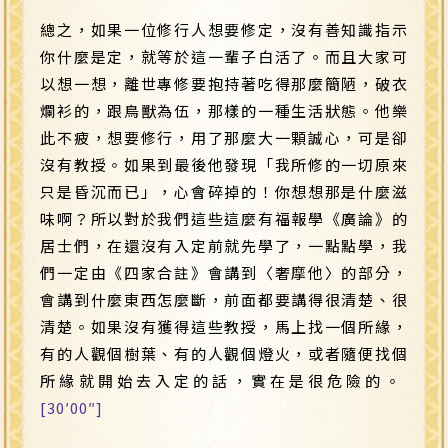
總之，如果一位修行人想要修定，沒有善知識指示
你什麼是定，就等於這一輩子白活了。而且大家可
以想一想，離世專修要抱持著吃得那麼簡陋，破衣
爛衫的，跟鳥獸為伍，那樣的一種生活狀態。他樂
此不疲，想要修行，用了那麼大一顆誠心，可是卻
沒有教授。如果到最後他發現「我所修的一切原來
只是昏沉而已」，心會碎掉的！你想想那是什麼滋
味啊？所以對於我們這些這麼有福報學《廣論》的
居士們，在還沒有入定前就先學了，一點點學，我
們一定由《四家合註》會講到〈奢摩他〉的部分，
會講到什麼東西怎麼斷，前面都要講得很清楚、很
清楚。如果沒有獲得這些教授，馬上找一個所緣，
有的人觀個樹葉、有的人觀個燈火，或者隨便找個
所緣就開始去入定的話，實在是很危險的。
[30′00″]