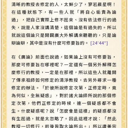
清晰的教授去修定的人，太鮮少了，寥若晨星啊！
在這種狀態下，有一些人就「將自心垢責為論
過」，把自己實際上修不起來、沒有依法修行的過
失，說是人家沒講清楚，這個論是有過失的。所以
就說這個論只是開闢廣大外解講來聽聽的，只是論
辯論辯，其中是沒有什麼可修要旨的。
[24′44″]
在《廣論》前面也說過，如果論上沒有可修要旨，
那麼可修要旨在哪裡呢？一定還有一個另外解釋怎
麼修行的教授，一定是在那裡，所以這些人就離開
了傳承祖師如何修定的清淨教授，去另外尋求一種
修定的辦法。「於彼所說修定次第，正修定時，竟
為何似，全無疑惑」，對於諸大論師所說的那個修
定次第，他們正修定的時候，連一個疑惑都不會
生。什麼疑惑呢？說「怎麼會是這樣」的疑惑都沒
有生起過，就是太忽略了。因此這裡才說：「然此
教授一切修行，前後皆取大論所出。」所以讚美宗