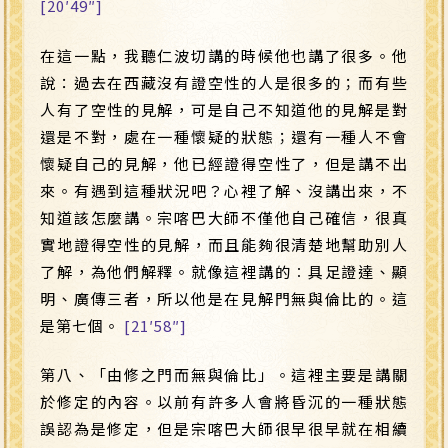
[20′49″]
在這一點，我聽仁波切講的時候他也講了很多。他
說：過去在西藏沒有證空性的人是很多的；而有些
人有了空性的見解，可是自己不知道他的見解是對
還是不對，處在一種懷疑的狀態；還有一種人不會
懷疑自己的見解，他已經證得空性了，但是講不出
來。有遇到這種狀況吧？心裡了解、沒講出來，不
知道該怎麼講。宗喀巴大師不僅他自己確信，很真
實地證得空性的見解，而且能夠很清楚地幫助別人
了解，為他們解釋。就像這裡講的︰具足證達、顯
明、廣傳三者，所以他是在見解門無與倫比的。這
是第七個。
[21′58″]
第八、「由修之門而無與倫比」。這裡主要是講關
於修定的內容。以前有許多人會將昏沉的一種狀態
誤認為是修定，但是宗喀巴大師很早很早就在相續