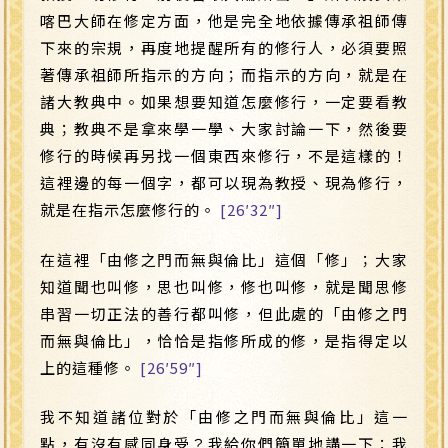
喀巴大師在修定方面，他是完全地依據傳承祖師傳
下來的宗規，再度地提醒所有的修行人，必須要照
著傳承祖師所指示的方向；而指示的方向，就是在
諸大教典中。如果想要知道怎麼修行，一定要看教
典；教典不是拿來學一學、大家討論一下，然後要
修行的時候再另找一個東西來修行，不是這樣的！
這裡邊的每一個字，都可以現為教授、現為修行，
就是在指示怎麼修行的。
[26′32″]
在這裡「由修之門而無與倫比」這個「修」；大家
知道聞也叫修，思也叫修，修也叫修，就是聞思修
串習一切正法的善行都叫修，但此處的「由修之門
而無與倫比」，恰恰是指修所成的修，是指得定以
上的這種修。
[26′59″]
我不知道諸位對於「由修之門而無與倫比」這一
點，有沒有感同身受？我給你們簡單地講一下：我