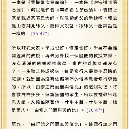
一本是《菩提道次第廣論》，一本是《密宗道次第
廣論》。所以我們看《菩提道次第廣論》，實際上
就是親近宗喀巴大師，就像讀師父的手抄稿，和去
鳳山寺拜見師父、聽師父說話、跟師父一起談話是
一樣的。
[35′47″]
所以拜託大家，學戒也好，修定也好，千萬不要離
開經典的教授，再去另外找一個隨便的教授來修，
沒有清淨的依據就照著學，來世的善趣身都沒有
了。一生勤苦終成過失，這是修行人最慘不忍睹的
悲劇，就是因為沒有依照清淨的傳承教授修行導致
的。所以「由修之門而無與倫比」的這個功德，將
會救許許多多、無窮無盡的眾生，所以要禮敬宗喀
巴大師，永遠追隨著他，寸步不離、寸步不離！這
是第八，「由修之門而無與倫比」。
[36′47″]
第九、「由行誼之門而無與倫比」。這個行誼之門