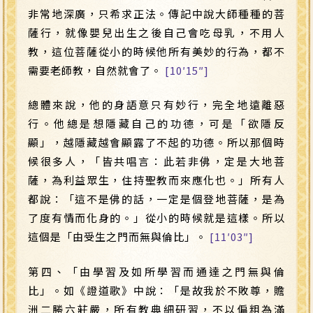
非常地深廣，只希求正法。傳記中說大師種種的菩
薩行，就像嬰兒出生之後自己會吃母乳，不用人
教，這位菩薩從小的時候他所有美妙的行為，都不
需要老師教，自然就會了。
[10′15″]
總體來說，他的身語意只有妙行，完全地遠離惡
行。他總是想隱藏自己的功德，可是「欲隱反
顯」，越隱藏越會顯露了不起的功德。所以那個時
候很多人，「皆共唱言：此若非佛，定是大地菩
薩，為利益眾生，住持聖教而來應化也。」所有人
都說：「這不是佛的話，一定是個登地菩薩，是為
了度有情而化身的。」從小的時候就是這樣。所以
這個是「由受生之門而無與倫比」。
[11′03″]
第四、「由學習及如所學習而通達之門無與倫
比」。如《證道歌》中說：「是故我於不敗尊，贍
洲二勝六莊嚴，所有教典細研習，不以偏粗為滿