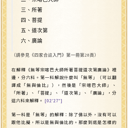
三、所著
四、菩提
五、道次第
六、廣論
（請參見《四家合註入門》第一冊第28頁）
在解釋《無等宗喀巴大師所著菩提道次第廣論》裡
邊，分六科。第一科解說什麼叫「無等」（可以翻
譯成「無與倫比」），然後是「宗喀巴大師」、
「所著」、「菩提」、「道次第」、「廣論」，分
這六科來解釋。
[02′27″]
第一科是「無等」的解釋：除了佛以外，沒有可以
跟他比擬，所以是無與倫比的。那麼到底是怎樣的