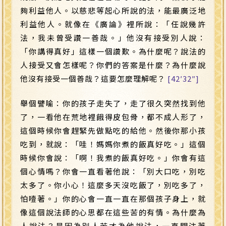
夠利益他人。以慈悲等起心所說的法，能最廣泛地
利益他人。就像在《廣論》裡所說：「任說幾許
法，我未曾受讚一善哉。」他沒有接受別人說：
「你講得真好」這樣一個讚歎。為什麼呢？說法的
人接受又會怎樣呢？你們的答案是什麼？為什麼說
他沒有接受一個善哉？這要怎麼理解呢？
[42′32″]
舉個譬喻：你的孩子走失了，走了很久突然找到他
了，一看他在荒地裡餓得皮包骨，都不成人形了，
這個時候你會趕緊先做點吃的給他。然後你那小孩
吃到，就說：「哇！媽媽你煮的飯真好吃。」這個
時候你會說：「啊！我煮的飯真好吃。」你會有這
個心情嗎？你會一直看著他說：「別大口吃，別吃
太多了。你小心！這麼多天沒吃飯了，別吃多了，
怕噎著。」你的心會一直一直在那個孩子身上，就
像這個說法師的心思都在這些苦的有情。為什麼為
人說法？是因為別人苦才為他說法，一直關注著