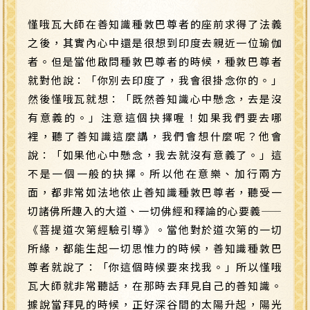
慬哦瓦大師在善知識種敦巴尊者的座前求得了法義
之後，其實內心中還是很想到印度去親近一位瑜伽
者。但是當他啟問種敦巴尊者的時候，種敦巴尊者
就對他說：「你別去印度了，我會很掛念你的。」
然後慬哦瓦就想：「既然善知識心中懸念，去是沒
有意義的。」注意這個抉擇喔！如果我們要去哪
裡，聽了善知識這麼講，我們會想什麼呢？他會
說：「如果他心中懸念，我去就沒有意義了。」這
不是一個一般的抉擇。所以他在意樂、加行兩方
面，都非常如法地依止善知識種敦巴尊者，聽受一
切諸佛所趣入的大道、一切佛經和釋論的心要義
——
《菩提道次第經驗引導》。當他對於道次第的一切
所緣，都能生起一切思惟力的時候，善知識種敦巴
尊者就說了：「你這個時候要來找我。」所以慬哦
瓦大師就非常聽話，在那時去拜見自己的善知識。
據說當拜見的時候，正好深谷間的太陽升起，陽光