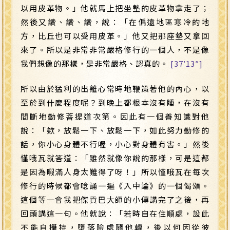
以用皮革物。」他就馬上把坐墊的皮革物拿走了；
然後又讀、讀、讀，說：「在偏遠地區寒冷的地
方，比丘也可以受用皮革。」他又把那座墊又拿回
來了。所以是非常非常嚴格修行的一個人，不是像
我們想像的那樣，是非常嚴格、認真的。
[37′13″]
所以由於猛利的出離心常時地鞭策著他的內心，以
至於到什麼程度呢？到晚上都根本沒有睡，在沒有
間斷地勤修菩提道次第。因此有一個善知識對他
說：「欸，放鬆一下、放鬆一下，如此努力勤修的
話，你小心身體不行喔，小心對身體有害。」然後
慬哦瓦就答道：「雖然就像你說的那樣，可是這都
是因為暇滿人身太難得了呀！」所以慬哦瓦在每次
修行的時候都會唸誦一遍《入中論》的一個偈頌。
這個等一會我把傑貢巴大師的小傳講完了之後，再
回頭講這一句。他就說：「若時自在住順處，設此
不能自攝持，墮落險處隨他轉，後以何因從彼