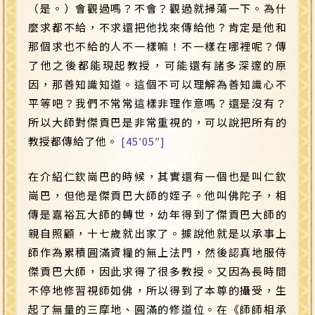
（是。）會觀過嗎？不會？觀過就掃蕩一下。為什
麼求都不給，不求還把他找來傳給他？肯定是他和
那個求也不給的人不一樣嘛！不一樣在哪裡呢？傳
了他之後都能現起教授，可能還有諸多深邃的原
因，那善知識知道。這個不可以理解為善知識心不
平等吧？我們不常常這樣非理作意嗎？還是沒有？
所以大師對傑貢巴是非常重視的，可以說把所有的
教授都傳給了他。
[45′05″]
在介紹仁欽崗巴的時候，其實還有一個也是叫仁欽
崗巴，但他是傑貢巴大師的姪子。他叫佛陀子，相
傳是嘉裕瓦大師的轉世，幼年得到了傑貢巴大師的
親自照顧，十七歲就出家了。據說他就是以承事上
師作為累積圓滿資糧的無上法門，然後認真地服侍
傑貢巴大師，因此求得了很多教授。又因為長時間
不停地修習視師如佛，所以得到了本尊的攝受，生
起了無量的三摩地、圓滿的修道位。在《師師相承