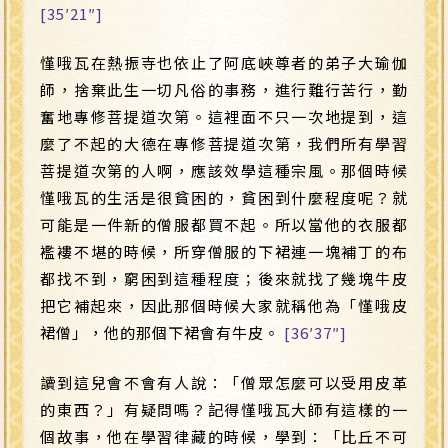
[35′21″]
慬哦瓦在熱振寺也依止了阿底峽尊者的弟子大瑜伽
師，捨棄此生一切凡俗的事務，進行難行苦行，勤
奮地專修菩提道次第。這裡面不只一次地提到，這
麼了不起的大德在專修菩提道次第，我們所有學習
菩提道次第的人啊，應該效學這種宗風。那個時候
慬哦瓦的生活是很貧困的，貧困到什麼程度呢？就
可能是一件新的僧服都買不起。所以當他的衣服都
襤褸不堪的時候，所穿僧服的下裙連一塊補丁的布
都找不到，窮困到這種程度；後來就找了幾塊牛皮
把它補起來，因此那個時候大家就稱他為「慬哦皮
裙僧」，他的那個下裙會有牛皮。
[36′37″]
讀到這兒會不會有人說：「僧眾怎麼可以受用皮革
的東西？」有疑問嗎？記得慬哦瓦大師有這樣的一
個故事，他在學習律藏的時候，學到：「比丘不可