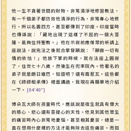
他一生不貪著世間的財物，非常清淨地修習教法，
有一千個弟子都仿效他清淨的行為，非常專心地修
行，所以名震四方，甚至都傳到了印度。印度當時
也傳頌說：「藏地出現了這樣了不起的一個大菩
薩，能夠住持聖教。」他在示寂前應僧眾的祈請上
座說法，說完法之後就合掌發願說：「願做一切有
情的依怙！」他放下掌的時候，就在法座上圓寂
了，住世七十八歲，然後生在兜率院內。他著名的
弟子就是朗日塘巴，知道吧？還有霞惹瓦。這些都
在《師師相承傳》裡面講過，我現在再簡單地介紹
一下。
[04′40″]
博朵瓦大師在孩童時代，應該說是宿生就具有偉大
的慈心、悲心還有菩提心的天性。他見到其他眾生
的痛苦時內心非常地憂惱，甚至極其憂苦，總是一
直在想用什麼樣的方法才能夠除去這些痛苦。而如