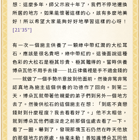
想：這麼多年，師父示寂十年了，我們不停地遷換
所居的地方，如果能懷著這樣的心，該有多麼地美
好！所以希望大家能夠好好地學習這樣的心呀！
[21′35″]
有一次一個施主供養了一顆綠中帶紅潤的大松耳
石，應該是很名貴吧，綠中帶紅的。這後面說這種
色彩的大松石是極其珍貴、極其難得的。當時供養
博朵瓦他不用手去接
——
比丘律儀裡是手不過金錢的
——
就做了一個手勢示意放到他面前，然後非常非常
認真地為施主這個供養的功德作了回向。到第二
天，博朵瓦就帶著他親愛的弟子們到另外一個地方
去了。然後供松石的這個施主在想：「到底不貪戀
錢財到什麼程度？我去看看好了。」他不太相信，
就到博朵瓦他們還沒走之前那個住處去看了一下。
看了一圈，嚇到了，發現那塊玉石仍然在昨天他放
的那個地方的原處，絲毫未動！善知識博朵瓦同他