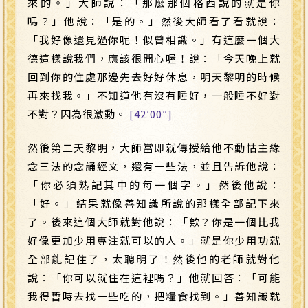
來的。」大師說：「那麼那個格西說的就是你
嗎？」他說：「是的。」然後大師看了看就說：
「我好像還見過你呢！似曾相識。」有這麼一個大
德這樣說我們，應該很開心喔！說：「今天晚上就
回到你的住處那邊先去好好休息，明天黎明的時候
再來找我。」不知道他有沒有睡好，一般睡不好對
不對？因為很激動。
[42′00″]
然後第二天黎明，大師當即就傳授給他不動怙主緣
念三法的念誦經文，還有一些法，並且告訴他說：
「你必須熟記其中的每一個字。」然後他說：
「好。」結果就像善知識所說的那樣全部記下來
了。後來這個大師就對他說：「欸？你是一個比我
好像更加少用專注就可以的人。」就是你少用功就
全部能記住了，太聰明了！然後他的老師就對他
說：「你可以就住在這裡嗎？」他就回答：「可能
我得暫時去找一些吃的，把糧食找到。」善知識就