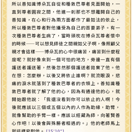
所以善知識博朵瓦自從和種敦巴尊者見面開始，一
直到尊者圓寂之間，他連一剎那也不想離開自己的
善知識，在心和行為兩方面都作了最如法的依止，
所以種敦巴尊者對他攝受為自己的首要弟子。有一
次種敦巴尊者生病了，當時頭枕在博朵瓦尊者懷中
的時候
——
可以想見師徒之間親如父子啊，像照顧父
親才會這樣
——
博朵瓦的心中很痛苦，痛苦到什麼程
度呢？就好像來到一個可怕的地方，旁邊一直有個
護送者護送著，然後忽然那個護送者拋棄了他。他
在想：怎麼辦，以後又將依止誰啊？就流眼淚，悲
痛的淚水就落到了種敦巴尊者的衣領上。善知識種
敦巴尊者就了解了他的心，因為有通達他的心，就
開始跟他說：「我還沒看到你可以依止的人啊！今
後就應該以三個或五個以內的人作為助緣，助臂，
就像幫助的手臂一樣。應該以經藏為師，向著賢善
心作吧！以後會與殊勝者相遇的。」他的老師馬上
就這樣安慰他。
[15′10″]