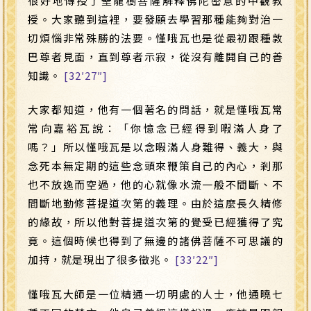
很好地傳授了聖龍樹菩薩解釋佛陀密意的中觀教
授。大家聽到這裡，要發願去學習那種能夠對治一
切煩惱非常殊勝的法要。慬哦瓦也是從最初跟種敦
巴尊者見面，直到尊者示寂，從沒有離開自己的善
知識。
[32′27″]
大家都知道，他有一個著名的問話，就是慬哦瓦常
常向嘉裕瓦說：「你憶念已經得到暇滿人身了
嗎？」所以慬哦瓦是以念暇滿人身難得、義大，與
念死本無定期的這些念頭來鞭策自己的內心，剎那
也不放逸而空過，他的心就像水流一般不間斷、不
間斷地勤修菩提道次第的義理。由於這麼長久精修
的緣故，所以他對菩提道次第的覺受已經獲得了究
竟。這個時候也得到了無邊的諸佛菩薩不可思議的
加持，就是現出了很多徵兆。
[33′22″]
慬哦瓦大師是一位精通一切明處的人士，他通曉七