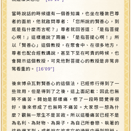
當時說話的時候還有一個善知識，也坐在種敦巴尊
者的面前，他就啟問尊者：「您所說的賢善心，到
底是指什麼而言呢？」尊者就回答道：「是指菩提
心啊！」這樣連說了兩遍，「是指菩提心啊！」所
以「賢善心」這個教授，在聚會中、在很多地方，
尊者也配合經教講說，甚至下至在呵責的時候，也
會開示這個教授，可見他對菩提心的教授是非常非
常看重的。
[16′09″]
後來博朵瓦對賢善心的這個法，已經修行得到了一
些效用，但是得到了之後，這上面記載：因此也無
時不痛苦。開始是那樣痛，修了一段時間覺得很
好，後來修成了也無時不痛苦。大家想一想為什
麼？觀無一眾生不是苦故。所以這種痛苦已經不是
為名利、為財物、為房子，為自己所眷戀、執著的
這些得不到，或者說在追求它的過程中受到阻礙，