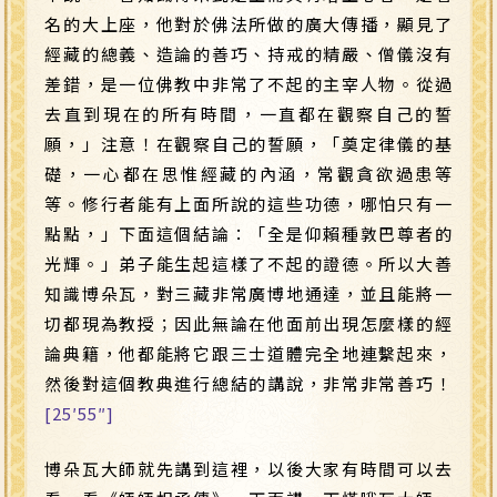
名的大上座，他對於佛法所做的廣大傳播，顯見了
經藏的總義、造論的善巧、持戒的精嚴、僧儀沒有
差錯，是一位佛教中非常了不起的主宰人物。從過
去直到現在的所有時間，一直都在觀察自己的誓
願，」注意！在觀察自己的誓願，「奠定律儀的基
礎，一心都在思惟經藏的內涵，常觀貪欲過患等
等。修行者能有上面所說的這些功德，哪怕只有一
點點，」下面這個結論：「全是仰賴種敦巴尊者的
光輝。」弟子能生起這樣了不起的證德。所以大善
知識博朵瓦，對三藏非常廣博地通達，並且能將一
切都現為教授；因此無論在他面前出現怎麼樣的經
論典籍，他都能將它跟三士道體完全地連繫起來，
然後對這個教典進行總結的講說，非常非常善巧！
[25′55″]
博朵瓦大師就先講到這裡，以後大家有時間可以去