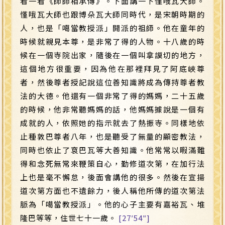
看一看《師師相承傳》。下面講一下慬哦瓦大師。
慬哦瓦大師也跟博朵瓦大師同時代，是宋朝時期的
人，也是「噶當教授派」開派的祖師。他在童年的
時候就親見本尊，是非常了得的人物。十八歲的時
候在一個寺院出家，隨後在一個叫拿謨切的地方，
這個地方很重要，因為他在那裡拜見了阿底峽尊
者，然後尊者授記說這位善知識將成為傳持尊者教
法的大德。他還有一個非常了得的媽媽，二十五歲
的時候，他非常聽媽媽的話，他媽媽據說是一個有
成就的人，依照她的指示就去了熱振寺。同樣地依
止種敦巴尊者八年，也是聽受了無量的顯密教法，
同時也依止了袞巴瓦等大善知識。他常常以暇滿難
得和念死無常來鞭策自心，勤修道次第，在加行法
上也是毫不懈怠，後面會講他的很多。然後在宣揚
道次第方面也不遺餘力，後人稱他所傳的道次第法
脈為「噶當教授派」。他的心子主要有嘉裕瓦、堆
隆巴等等，住世七十一歲。
[27′54″]