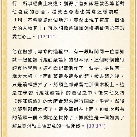
行，所以經典上寫道：獲得了善知識種敦巴尊者對
他喜愛的慈意。種敦巴尊者也常常這樣讚嘆：
「啊！不料壩塘那個地方，竟然出現了這麼一個偉
大的人物啊！」可以想像善知識怎樣把這個弟子珍
愛在心上。
[12′11″]
他在熱振寺專修的過程中，有一段時間同一位善知
識一起閱讀《經莊嚴論》的根本頌，這個時候他很
認真地學習。這裡面記載他作了一個夢：夢見有一
塊大木板，上面刺著很多很多的箭，拔去箭之後，
只是箭桿拔掉了，箭頭全部都留在那個木板上。這
是在學習《經莊嚴論》的過程之中。後來他又將
《經莊嚴論》的大疏合起來進行閱讀、學習，然後
又夢到那個木板了，很多箭射在上面，但這次所有
的箭頭一個不剩地全拔掉了，據說這是一個如實了
解至尊彌勒菩薩密意的一個象徵。
[13′17″]