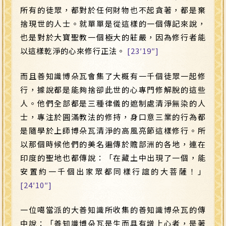
所有的徒眾，都對於任何財物也不起貪著，都是棄
捨現世的人士。就單單是從這樣的一個傳記來說，
也是對於大寶聖教一個極大的莊嚴，因為修行者能
以這樣乾淨的心來修行正法。
[23′19″]
而且善知識博朵瓦會集了大概有一千個徒眾一起修
行，據說都是能夠捨卻此世的心專門修解脫的這些
人。他們全部都是三種律儀的遮制處清淨無染的人
士，專注於圓滿教法的修持，身口意三業的行為都
是隨學於上師博朵瓦清淨的高風亮節這樣修行。所
以那個時候他們的美名遍傳於贍部洲的各地，連在
印度的聖地也都傳說：「在藏土中出現了一個，能
安置約一千個出家眾都同樣行誼的大菩薩！」
[24′10″]
一位噶當派的大善知識所收集的善知識博朵瓦的傳
中說：「善知識博朵瓦是生而具有增上心者，是著