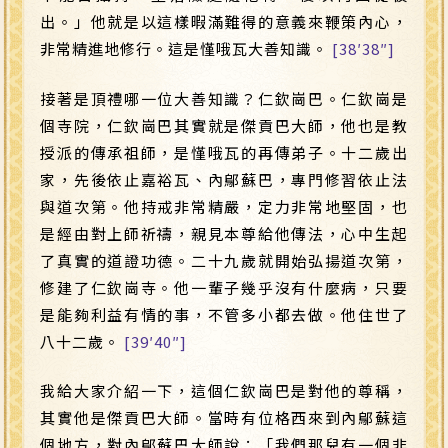
出。」他就是以這樣暇滿難得的意義來鞭策內心，
非常精進地修行。這是慬哦瓦大善知識。
[38′38″]
接著是頂禮哪一位大善知識？仁欽崗巴。仁欽崗是
個寺院，仁欽崗巴其實就是傑貢巴大師，他也是教
授派的傳承祖師，是慬哦瓦的再傳弟子。十二歲出
家，先後依止嘉裕瓦、內鄔蘇巴，專門修習依止法
與道次第。他持戒非常精嚴，定力非常地堅固，也
是經由對上師祈禱，親見本尊給他傳法，心中生起
了真實的道證功德。二十九歲就開始弘揚道次第，
修建了仁欽崗寺。他一輩子幾乎沒有什麼病，只要
是能夠利益有情的事，不管多小都去做。他住世了
八十二歲。
[39′40″]
我給大家介紹一下，這個仁欽崗巴是對他的尊稱，
其實他是傑貢巴大師。當時有位格西來到內鄔蘇這
個地方，對內鄔蘇巴大師說：「我們那兒有一個非