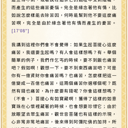
而產生的這些痛苦憂惱。完全是緣念著他有情，比
如說怎麼樣能去除苦因，何時能幫到他不要這麼痛
苦啊，完全是由於緣念著他有情而產生的憂苦。
[17′08″]
我講到這裡你們會不會覺得：如果生起菩提心這麼
痛苦，我還要生起嗎？有人會這樣想嗎？有。舉個
簡單的例子，我們作乞丐的時候，要不到飯也痛苦
吧？假如啊！觀想一下。要不到東西痛苦吧？可是
你有一億資財你會痛苦嗎？也痛苦，怎麼樣把這一
億變成一百億也痛苦，這兩個痛苦你選哪個呢？既
然有錢也痛苦，為什麼要有錢呢？你會這樣想嗎？
（不會。）菩提心有如寶藏啊！獲得了這樣的如意
寶珠在心懷裡藏著的時候，也會想要珍惜它；由於
放眼望去眾生痛苦，觀世音菩薩也有這樣的示現，
心非常非常地痛苦，後來得到阿彌陀佛的加持。所