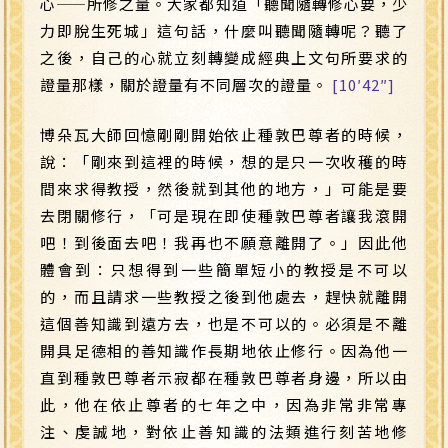
心
——
所修之量。大家都知道「聽聞隨轉修心要，少
力即脫生死城」這句話，什麼叫聽聞隨轉呢？聽了
之後，自己的心就立刻轉變成經典上文句所要求的
證量那樣，關於證量有不同層次的證量。
[10′42″]
博朵瓦大師回憶剛剛開始依止種敦巴尊者的時候，
說：「剛來到這裡的時候，想的是只一次收穫的時
間來求得教授，然後就到其他的地方，」可能是要
去閉關修行，「可是現在即使種敦巴尊者讓我滾開
吧！到後面去吧！我再也不願意離開了。」因此他
體會到：只想得到一些簡單短小的教授是不可以
的，而且請求一些教授之後到他處去，趕快就離開
這個善知識到遠方去，也是不可以的。必須是不離
開具足德相的善知識作長期地依止修行。因為他一
直到種敦巴尊者示寂都在種敦巴尊者身邊，所以由
此，他在依止尊者的七年之中，因為非常非常專
注、虔誠地，對依止善知識的法類進行刻苦地修