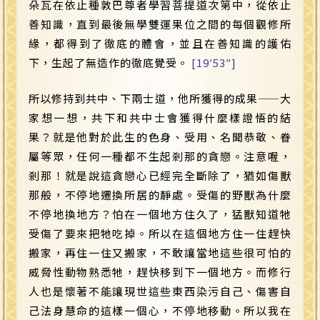
朵瓦在依止種敦巴尊者學習菩提道次第中，從依止
善知識，直到最後無學雙運果位之間的每個觀修所
緣，都得到了徹底的體會，並且在善知識的護佑
下，生起了無造作的徹底覺受。
[19′53″]
所以修持到共中、下兩士道，他所獲得的成果
——
大
家想一想，共下和共中士會獲得什麼樣證悟的結
果？就是他對於此生的色身、受用、名聞恭敬、眷
屬等眾，任何一種都不生起剎那的貪戀。注意喔，
剎那！就是說這貪戀心已經完全斷除了，猶如傷獸
那般，不停地遷換所居的靜處。受傷的野獸為什麼
不停地換地方？怕在一個地方住久了，猛獸知道牠
受傷了要來把牠吃掉。所以在這個地方住一住趕快
搬家，再住一住又搬家，不敢讓當地這些很可怕的
威脅性動物熟悉牠，趕快移到下一個地方。而修行
人也是懷著不能讓現世這些東西染污自己、傷害自
己法身慧命的這樣一個心，不停地移動。所以我在