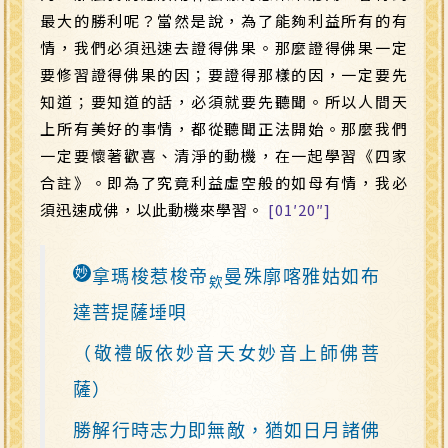
最大的勝利呢？當然是說，為了能夠利益所有的有
情，我們必須迅速去證得佛果。那麼證得佛果一定
要修習證得佛果的因；要證得那樣的因，一定要先
知道；要知道的話，必須就要先聽聞。所以人間天
上所有美好的事情，都從聽聞正法開始。那麼我們
一定要懷著歡喜、清淨的動機，在一起學習《四家
合註》。即為了究竟利益虛空般的如母有情，我必
須迅速成佛，以此動機來學習。
[01′20″]
妙
拿瑪梭惹梭帝
曼殊廓喀雅姑如布
欸
達菩提薩埵唄
（敬禮皈依妙音天女妙音上師佛菩
薩）
勝解行時志力即無敵，猶如日月諸佛