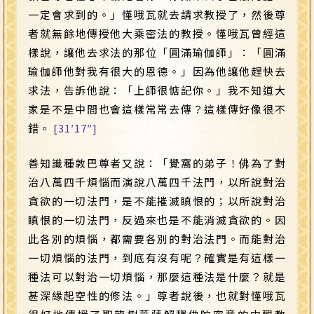
一定會求到的。」慬哦瓦就去請求教授了，然後尊
者就無餘地傳授他大乘密法的教授。慬哦瓦曾經這
樣說，讓他去求法的那位「圓滿瑜伽師」：「圓滿
瑜伽師他對我有很大的恩德。」因為他讓他趕快去
求法，告訴他說：「上師很惦記你。」我不知道大
家是不是中間也會這樣常常去傳？這樣傳好像很不
錯。
[31′17″]
善知識種敦巴尊者又說：「覺窩的弟子！佛為了對
治八萬四千煩惱而演說八萬四千法門，以所說對治
貪欲的一切法門，是不能摧滅瞋恨的；以所說對治
瞋恨的一切法門，反過來也是不能消滅貪欲的。因
此各別的煩惱，都需要各別的對治法門。而能對治
一切煩惱的法門，到底有沒有呢？確實是有這樣一
種法可以對治一切煩惱，那麼這種法是什麼？就是
甚深緣起空性的修法。」尊者說後，也就對慬哦瓦