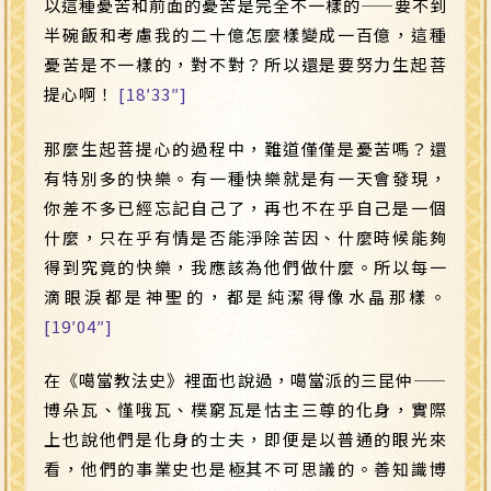
以這種憂苦和前面的憂苦是完全不一樣的
——
要不到
半碗飯和考慮我的二十億怎麼樣變成一百億，這種
憂苦是不一樣的，對不對？所以還是要努力生起菩
提心啊！
[18′33″]
那麼生起菩提心的過程中，難道僅僅是憂苦嗎？還
有特別多的快樂。有一種快樂就是有一天會發現，
你差不多已經忘記自己了，再也不在乎自己是一個
什麼，只在乎有情是否能淨除苦因、什麼時候能夠
得到究竟的快樂，我應該為他們做什麼。所以每一
滴眼淚都是神聖的，都是純潔得像水晶那樣。
[19′04″]
在《噶當教法史》裡面也說過，噶當派的三昆仲
——
博朵瓦、慬哦瓦、樸窮瓦是怙主三尊的化身，實際
上也說他們是化身的士夫，即便是以普通的眼光來
看，他們的事業史也是極其不可思議的。善知識博