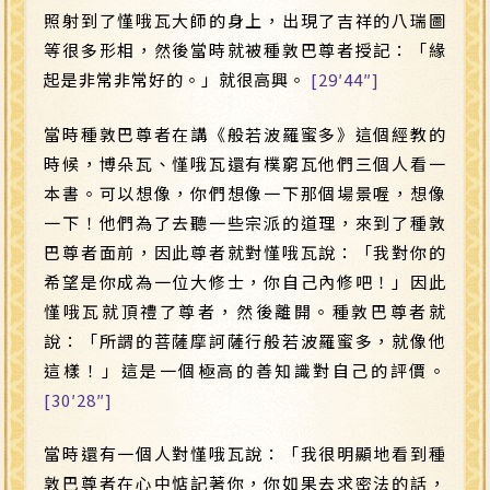
照射到了慬哦瓦大師的身上，出現了吉祥的八瑞圖
等很多形相，然後當時就被種敦巴尊者授記：「緣
起是非常非常好的。」就很高興。
[29′44″]
當時種敦巴尊者在講《般若波羅蜜多》這個經教的
時候，博朵瓦、慬哦瓦還有樸窮瓦他們三個人看一
本書。可以想像，你們想像一下那個場景喔，想像
一下！他們為了去聽一些宗派的道理，來到了種敦
巴尊者面前，因此尊者就對慬哦瓦說：「我對你的
希望是你成為一位大修士，你自己內修吧！」因此
慬哦瓦就頂禮了尊者，然後離開。種敦巴尊者就
說：「所謂的菩薩摩訶薩行般若波羅蜜多，就像他
這樣！」這是一個極高的善知識對自己的評價。
[30′28″]
當時還有一個人對慬哦瓦說：「我很明顯地看到種
敦巴尊者在心中惦記著你，你如果去求密法的話，