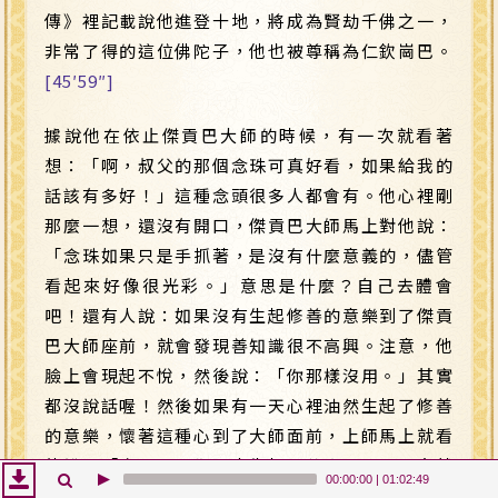
傳》裡記載說他進登十地，將成為賢劫千佛之一，
非常了得的這位佛陀子，他也被尊稱為仁欽崗巴。
[45′59″]
據說他在依止傑貢巴大師的時候，有一次就看著
想：「啊，叔父的那個念珠可真好看，如果給我的
話該有多好！」這種念頭很多人都會有。他心裡剛
那麼一想，還沒有開口，傑貢巴大師馬上對他說：
「念珠如果只是手抓著，是沒有什麼意義的，儘管
看起來好像很光彩。」意思是什麼？自己去體會
吧！還有人說：如果沒有生起修善的意樂到了傑貢
巴大師座前，就會發現善知識很不高興。注意，他
臉上會現起不悅，然後說：「你那樣沒用。」其實
都沒說話喔！然後如果有一天心裡油然生起了修善
的意樂，懷著這種心到了大師面前，上師馬上就看
他說：「今天早晨你心中生起了什麼呀？」馬上就
00:00:00
|
01:02:49
知道，可能有他心通吧！如果回答：「我生起了如