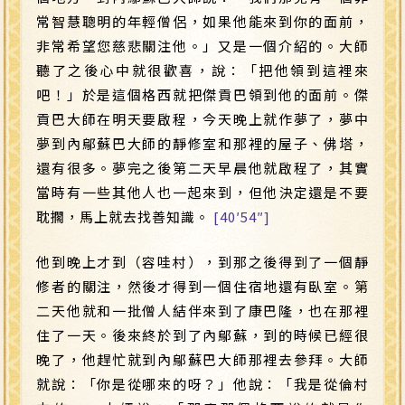
常智慧聰明的年輕僧侶，如果他能來到你的面前，
非常希望您慈悲關注他。」又是一個介紹的。大師
聽了之後心中就很歡喜，說：「把他領到這裡來
吧！」於是這個格西就把傑貢巴領到他的面前。傑
貢巴大師在明天要啟程，今天晚上就作夢了，夢中
夢到內鄔蘇巴大師的靜修室和那裡的屋子、佛塔，
還有很多。夢完之後第二天早晨他就啟程了，其實
當時有一些其他人也一起來到，但他決定還是不要
耽擱，馬上就去找善知識。
[40′54″]
他到晚上才到（容哇村），到那之後得到了一個靜
修者的關注，然後才得到一個住宿地還有臥室。第
二天他就和一批僧人結伴來到了康巴隆，也在那裡
住了一天。後來終於到了內鄔蘇，到的時候已經很
晚了，他趕忙就到內鄔蘇巴大師那裡去參拜。大師
就說：「你是從哪來的呀？」他說：「我是從倫村