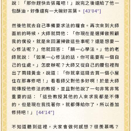
說：「那你趕快去張羅吧！」說完之後還給了他一
包酥油，好像還有一大碗好茶葉。
[43′04″]
然後他就去自己準備要求法的糧食。再次來到大師
面前的時候，大師就問他：「你現在是選擇做照顧
我的僕役，就是來回灑掃做這些事呢？還是想要一
心修法呢？」他就回答：「願一心學法。」他的老
師就說：「如果一心修法的話，你可能要有一個自
己的住處。」怎麼辦呢？大師又從自己的腰包裡掏
出了兩錢黃金，說道：「你就拿這錢去買一個小屋
住在那專修吧！」看看師父對他多好啊！於是大師
就傳授他修法的教授，並且對他說了一句非常非常
重要的話：「這些教授其他的人來求我都是不傳
的，但是現在我找著你，就都傳給你了，所以善加
修持吧！」
[44′14″]
不知道聽到這裡，大家會做何感想？很羨慕嗎？