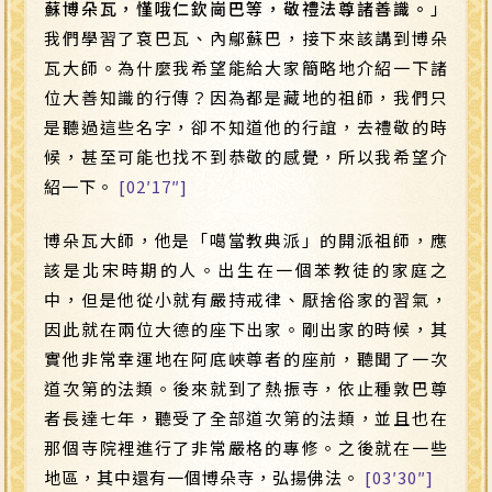
蘇博朵瓦，慬哦仁欽崗巴等，敬禮法尊諸善識。
」
我們學習了袞巴瓦、內鄔蘇巴，接下來該講到博朵
瓦大師。為什麼我希望能給大家簡略地介紹一下諸
位大善知識的行傳？因為都是藏地的祖師，我們只
是聽過這些名字，卻不知道他的行誼，去禮敬的時
候，甚至可能也找不到恭敬的感覺，所以我希望介
紹一下。
[02′17″]
博朵瓦大師，他是「噶當教典派」的開派祖師，應
該是北宋時期的人。出生在一個苯教徒的家庭之
中，但是他從小就有嚴持戒律、厭捨俗家的習氣，
因此就在兩位大德的座下出家。剛出家的時候，其
實他非常幸運地在阿底峽尊者的座前，聽聞了一次
道次第的法類。後來就到了熱振寺，依止種敦巴尊
者長達七年，聽受了全部道次第的法類，並且也在
那個寺院裡進行了非常嚴格的專修。之後就在一些
地區，其中還有一個博朵寺，弘揚佛法。
[03′30″]