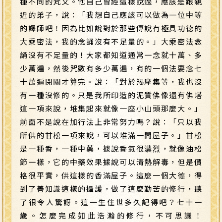
種不同的梵文。他自己曾經這樣說過，應該是跟親
近的弟子，說：「我想自己應該可以做為一位中等
的譯師吧！因為比如說對於那些傳說有極具功德的
大乘密法，我的念誦沒有不足量的。」大乘密法念
誦沒有不足量的！大家都知道通常一念就十萬、多
少萬遍，然後咒數有多少萬遍，有的一個法要念七
十萬遍閉關才算完。說：「對於羯摩集等，我也沒
有一種沒修的。只是我所印造的泥質佛像還有佛塔
這一項來說，堆集起來就像一座小山頭那麼大。」
前面不是說在加行法上非常努力嗎？說：「只以我
所供的甘松一項來說，可以堆滿一間屋子。」甘松
是一種香，一種中藥，據說香氣很濃烈，就像油松
節一樣，它的中藥效果據說可以清熱解毒，但是價
格很平實，供這樣的香滿屋子。這麼一個大德，得
到了善知識這樣的攝護，做了這麼勤苦的修行，聽
了很令人驚訝。這一生住世多久記得吧？七十一
歲。怎麼完成如此浩瀚的修行，不可思議！