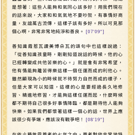
是想著：這些人能夠和氣同心該多好！用我們現在
的話來說，大家和和氣氣地不要吵架，有事情好商
量，友誼萬古流傳，這樣子該有多好。所以可見那
個心啊，非常非常地純淨和善良。
[07′09″]
善知識霞惹瓦讚美博朵瓦的頌句中也這樣說過：
「從善知識孩童時，剛剛知道說話的時候，他的心
已經轉變成共他苦樂的心。」就是會有非常希望，
他有情能夠離苦得樂這樣一個任運而成的利他心。
雖然顯現為小的時候就不待努力自然而成的樣子，
但是大家可以知道，這樣的心是要經過長久地修
習、精進地修習，才能夠這樣任運而起，什麼時候
都不期待自己很多好事情降臨，都是期待他人能夠
快樂。如果我們都懷著這樣一個心的話，世界上應
該很少有爭端，應該沒有戰爭吧！
[08′19″]
在依止種敦巴尊者的七年之中，尊者對他非常地特