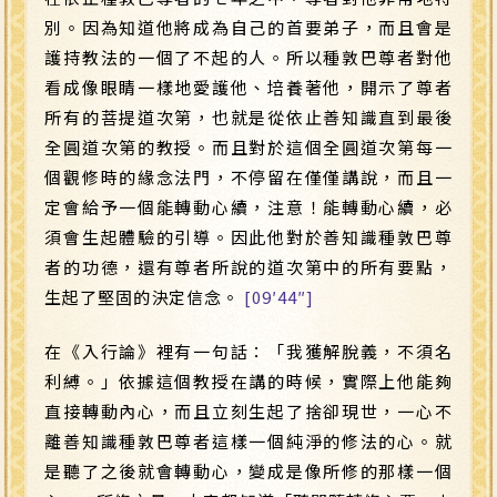
別。因為知道他將成為自己的首要弟子，而且會是
護持教法的一個了不起的人。所以種敦巴尊者對他
看成像眼睛一樣地愛護他、培養著他，開示了尊者
所有的菩提道次第，也就是從依止善知識直到最後
全圓道次第的教授。而且對於這個全圓道次第每一
個觀修時的緣念法門，不停留在僅僅講說，而且一
定會給予一個能轉動心續，注意！能轉動心續，必
須會生起體驗的引導。因此他對於善知識種敦巴尊
者的功德，還有尊者所說的道次第中的所有要點，
生起了堅固的決定信念。
[09′44″]
在《入行論》裡有一句話：「我獲解脫義，不須名
利縛。」依據這個教授在講的時候，實際上他能夠
直接轉動內心，而且立刻生起了捨卻現世，一心不
離善知識種敦巴尊者這樣一個純淨的修法的心。就
是聽了之後就會轉動心，變成是像所修的那樣一個