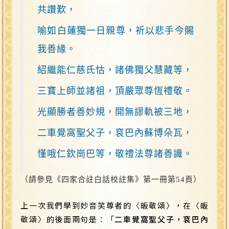
共讚歎，
喻如白蓮獨一日親尊，祈以悲手今賜
我善緣。
紹繼能仁慈氏怙，諸佛獨父慧藏等，
三寶上師並諸祖，頂嚴眾尊恆禮敬。
光顯勝者善妙規，開無謬軌被三地，
二車覺窩聖父子，袞巴內蘇博朵瓦，
慬哦仁欽崗巴等，敬禮法尊諸善識。
（請參見《四家合註白話校註集》第一冊第54頁）
上一次我們學到妙音笑尊者的〈皈敬頌〉，在〈皈
敬頌〉的後面兩句是：「
二車覺窩聖父子，袞巴內