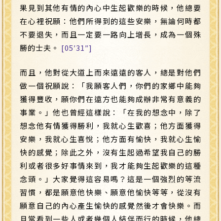
果見到其他有情的內心中生起歡樂的時候，他總要
在心裡祝願：他們所得到的這些安樂，無論何時都
不要退失，而且一定要一路向上增長，成為一個殊
勝的士夫。
[05′31″]
而且，他對從大道上而來遠遠的客人，總是對他們
做一個祝願說：「我願客人們，你們的家鄉中能夠
獲得豐收，願你們在遠方也能夠成辦非常有意義的
事業。」他也曾經這樣說：「在我的想念中，除了
想念他有情獲得勝利，我就心生歡喜；他方面獲得
安樂，我就心生喜悅；他方面有愉快，我就心生愉
快的感覺；除此之外，沒有生起過希望我自己的勝
利或者很多好事情來到，我才能夠生起歡樂的這種
念頭。」大家覺得這容易嗎？這是一個強烈的等流
習慣，都是願意他快樂、願意他愉快等等，從沒有
願意自己的內心產生愉快的感覺然後才會快樂。而
且當看到一些人或者幾個人結伴而行的時候，他總