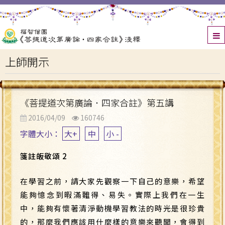
上師開示
《菩提道次第廣論．四家合註》第五講
2016/04/09
160746
字體大小：
大+
中
小 -
箋註皈敬頌 2
在學習之前，請大家先觀察一下自己的意樂，希望
能夠憶念到暇滿難得、易失。實際上我們在一生
中，能夠有懷著清淨動機學習教法的時光是很珍貴
的，那麼我們應該用什麼樣的意樂來聽聞，會得到