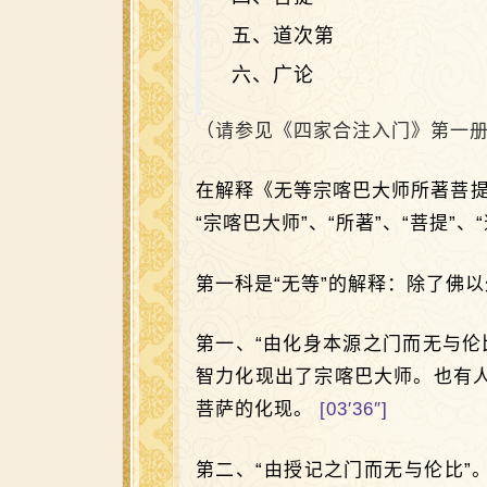
五、道次第
六、广论
（请参见《四家合注入门》第一册
在解释《无等宗喀巴大师所著菩提
“宗喀巴大师”、“所著”、“菩提”
第一科是“无等”的解释：除了佛
第一、“由化身本源之门而无与
智力化现出了宗喀巴大师。也有
菩萨的化现。
[03′36″]
第二、“由授记之门而无与伦比”