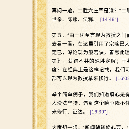
再问一遍，二胜六庄严是谁？“二
世亲、陈那、法称。
[14′48″]
第五、“由一切至言现为教授之门
去看一看。在这里引用了宗喀巴
定已，深论现为般若诀，善思此
第》，获得不共的殊胜定解；于
度？在经典上是这样记载，我们
部可以现为教授拿来修行。
[16′0
举个简单例子，我们知道瞋心是
人没法坚持，遇到这个瞋心降不
来修行、证达。
[16′39″]
大家想一想，“听闻随转修心要，