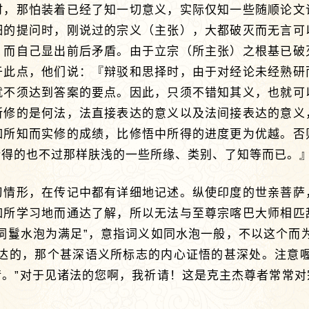
时，那怕装着已经了知一切意义，实际仅知一些随顺论文
细的提问时，刚说过的宗义（主张），大都破灭而无言可
，而自己显出前后矛盾。由于立宗（所主张）之根基已破
于此点，他们说：『辩驳和思择时，由于对经论未经熟研
就不须达到答案的要点。因此，只须不错知其义，也就可
所修的是何法，法直接表达的意义以及法间接表达的意义
如所知而实修的成绩，比修悟中所得的进度更为优越。否
得的也不过那样肤浅的一些所缘、类别、了知等而已。』
习情形，在传记中都有详细地记述。纵使印度的世亲菩萨
如所学习地而通达了解，所以无法与至尊宗喀巴大师相匹
词鬘水泡为满足”，意指词义如同水泡一般，不以这个而
证达的，那个甚深语义所标志的内心证悟的甚深处。注意喔
请。”对于见诸法的您啊，我祈请！这是克主杰尊者常常对