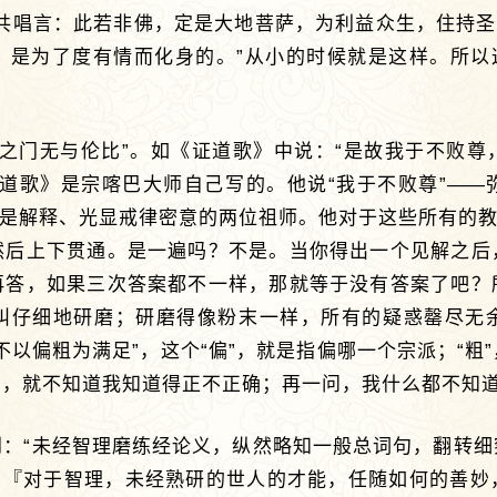
共唱言：此若非佛，定是大地菩萨，为利益众生，住持圣
，是为了度有情而化身的。”从小的时候就是这样。所以这
达之门无与伦比”。如《证道歌》中说：“是故我于不败尊
道歌》是宗喀巴大师自己写的。他说“我于不败尊”
——
，是解释、光显戒律密意的两位祖师。他对于这些所有的教
然后上下贯通。是一遍吗？不是。当你得出一个见解之后
再答，如果三次答案都不一样，那就等于没有答案了吧？
叫仔细地研磨；研磨得像粉末一样，所有的疑惑罄尽无
不以偏粗为满足”，这个“偏”，就是指偏哪一个宗派；“粗
问，就不知道我知道得正不正确；再一问，我什么都不知
到：“未经智理磨练经论义，纵然略知一般总词句，翻转细
说：『对于智理，未经熟研的世人的才能，任随如何的善妙