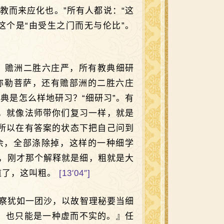
教而来应化也。”所有人都说：“这
个是“由受生之门而无与伦比”。
，赡洲二胜六庄严，所有教典细研
弥勒菩萨，还有赡部洲的二胜六庄
典是怎么样地研习？“细研习”。有
，就像法师带你们复习一样，就是
所以在有答案的状态下把自己问到
余，全部涤除掉，这样的一种细学
”，刚才那个解释就是细，粗就是大
道了，这叫粗。
[13′04″]
察犹如一团沙，以故智理秘要当细
，也只能是一种虚而不实的。』任