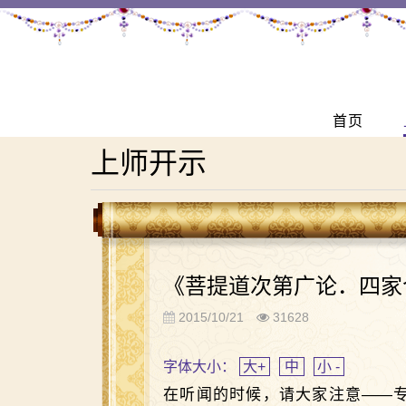
首页
上师开示
《菩提道次第广论．四家
2015/10/21
31628
字体大小：
大+
中
小 -
在听闻的时候，请大家注意
——