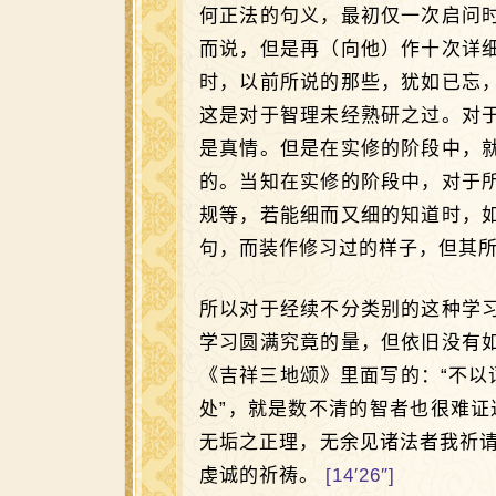
何正法的句义，最初仅一次启问
而说，但是再（向他）作十次详
时，以前所说的那些，犹如已忘
这是对于智理未经熟研之过。对
是真情。但是在实修的阶段中，
的。当知在实修的阶段中，对于
规等，若能细而又细的知道时，
句，而装作修习过的样子，但其所
所以对于经续不分类别的这种学
学习圆满究竟的量，但依旧没有
《吉祥三地颂》里面写的：“不以
处”，就是数不清的智者也很难
无垢之正理，无余见诸法者我祈
虔诚的祈祷。
[14′26″]