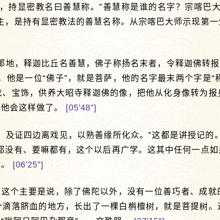
主，持显密教名曰善慧称。”善慧称是谁的名字？宗喀巴大
教主，是持有显密教法的善慧名称。从宗喀巴大师示现第一
那地，释迦比丘名善慧，佛子称扬名末者，令释迦佛转报
。他是一位“佛子”，就是菩萨，他的名字最末两个字是“称
衣、宝饰，供养大昭寺释迦佛的像，把他从化身像转为报
记他会这样做了。
[05′48″]
，及证四边离戏见，以熟善缘所化众。”这都是讲授记的
嘛都没有、要嘛都有，这个以后再广学。这其中任何一点如
学。
[06′25″]
”。这个主要是说，除了佛陀以外，没有一位善巧者、成就
个滴落脐血的地方，长出了一棵白栴檀树，就是菩提树。