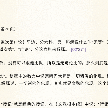
第28页）
道次第广论》里边，分六科。第一科解说什么叫“无等”（
、“道次第”、“广论”，分这六科来解释。
[02′27″]
以外，没有可以跟他比拟，所以是无与伦比的。那么到底
伦比”。秘密主的教言中说宗喀巴大师是一切诸佛的化现。
人解释说，一切诸佛的化现，其实就是文殊的化现。这个
。“授记”就是经典的授记。在《文殊根本续》中说：“行