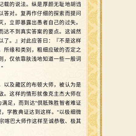
记载的说法。纵是厚颜无耻地胡诌
以答对。复再作仔细的探索而提问
灭，立即暴露出愚者自己的过失。
而达不到真实答案的要点。这诚然
以了。』对此应答曰：『不是这样
，所缘和类别，粗细应破的否定之
则，仅依靠肤浅地知道一些一般词
”
，以及藏区的布顿大师，被认为是
敌。这样的情形就像克主杰大师在
为满足，而到达“倶胝殊胜智者难证
，学教典证达到这样。“以极细微
宗喀巴大师作这样至诚恭敬、极其