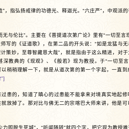
胜”，指弘扬戒律的功德光、释迦光。“六庄严”，中观派
而无与伦比”。主要在《菩提道次第广论》里有“一切至言
大师写的《证道歌》，在第二品的开头说：“如是龙猛与无
理计策妙，至尊智藏恩大哉”，就是指由于这么精进，对于
甚深教典的《现观》、《般若》现为教授。于“一切至言
可以稍稍理解一下，就是从道次第的第一个字起，一直到
2″]
有过患的，知道了瞋心的过患能不能拿来对境真实地起修
住就放掉了。那对比与佛无二的宗喀巴大师来讲，他是可
少力即脱生死城”，“听闻随转”就四个字，把它现为教授