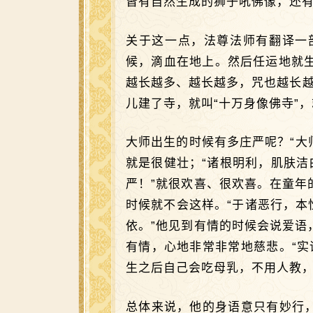
皆有自然生成的狮子吼佛像，还有
关于这一点，法尊法师有翻译一
候，滴血在地上。然后任运地就
越长越多、越长越多，咒也越长越
儿建了寺，就叫“十万身像佛寺”
大师出生的时候有多庄严呢？“大
就是很健壮；“诸根明利，肌肤洁
严！”就很欢喜、很欢喜。在童
时候就不会这样。“于诸恶行，本
依。”他见到有情的时候会说爱
有情，心地非常非常地慈悲。“
生之后自己会吃母乳，不用人教
总体来说，他的身语意只有妙行