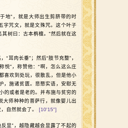
于地”，就是大师出生剪脐带的时
五字咒文，就是文殊咒。这个叶子
名其树曰：古本栴檀。”然后就在这
“耳肉长垂”；然后“肢节充整”，
称悦”，称赞他：“啊，怎么这么庄
都喜欢到处玩，很散乱，但是他小
将护，施诸贫匮。悲愍实语，安慰无
小的或者是老的。并布施与贫穷的
说大师种种的菩萨行，就像婴儿出
教，自然就会了。
[10′15″]
反显”，越隐藏越会显露了不起的