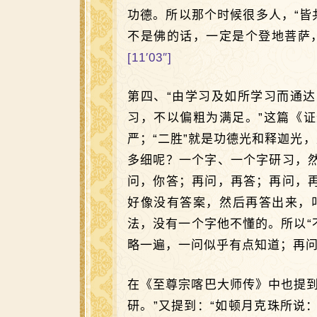
功德。所以那个时候很多人，“皆
不是佛的话，一定是个登地菩萨
[11′03″]
第四、“由学习及如所学习而通
习，不以偏粗为满足。”这篇《证
严；“二胜”就是功德光和释迦光
多细呢？一个字、一个字研习，
问，你答；再问，再答；再问，
好像没有答案，然后再答出来，
法，没有一个字他不懂的。所以“
略一遍，一问似乎有点知道；再
在《至尊宗喀巴大师传》中也提
研。”又提到：“如顿月克珠所