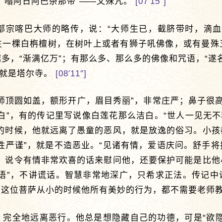
“嗡阿日阿巴杂那帝”
——
文殊咒。
[07′15″]
部宗喀巴大师的略传，说：“大师生已，截脐带时，滴血
生一棵白栴檀树，在树叶上或者有狮子吼佛像，或有曼殊
多，“渐满亿万”；有那么多、那么多的佛像和咒语，“遂
，就是塔尔寺。
[08′11″]
师顶圆如盖，额形开广，眉目秀丽”，非常庄严；鼻子很高，
白”，有的传记里写说像白莲花那么洁白。“世人一见无不
年的时候，他就远离了愚童的恶风，就是放逸的俗习。小孩
性严谨”，就是不造恶业。“见诸有情，爱语庆问。舒手
语，说令有情非常欢喜的话来慰问他，还要保护可能是比他
实语”，不讲谎话。智慧非常地深广，只希求正法。传记中
，这位菩萨从小的时候他所有美妙的行为，都不需要老师
，完全地远离恶行。他总是想隐藏自己的功德，可是“欲隐