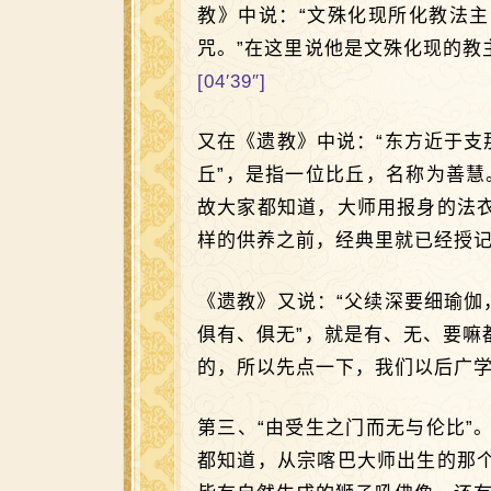
教》中说：“文殊化现所化教法
咒。”在这里说他是文殊化现的
[04′39″]
又在《遗教》中说：“东方近于支
丘”，是指一位比丘，名称为善慧
故大家都知道，大师用报身的法
样的供养之前，经典里就已经授
《遗教》又说：“父续深要细瑜伽
俱有、俱无”，就是有、无、要
的，所以先点一下，我们以后广
第三、“由受生之门而无与伦比
都知道，从宗喀巴大师出生的那