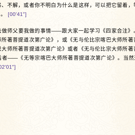
惑、不解，或者你不明白为什么是这样，可以把它留着，
问。
[00′41″]
去做师父要我做的事情
——
跟大家一起学习《四家合注》
师所著菩提道次第广论》，或《无与伦比宗喀巴大师所著
巴大师所著菩提道次第广论》或者《无与伦比宗大师所著
后者
——
《无等宗喀巴大师所著菩提道次第广论》。当然
02′01″]