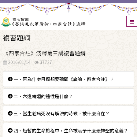
複習題綱
《四家合註》淺釋第三講複習題綱
2016/01/14
37727
一、因為什麼目標想要聽聞《廣論．四家合註》？
答：「為了能夠解決自他在生死中流轉的痛苦，我們要
二、六道輪迴的體性是什麼？
證得無上菩提」，以這樣一個動機來聽聞。
答：痛苦。
三、當生老病死沒有解決的時候，被什麼自在？
答：為業所自在，隨業流轉。
四、短暫的生命旅程中，生命被賦予什麼最神聖的意義？