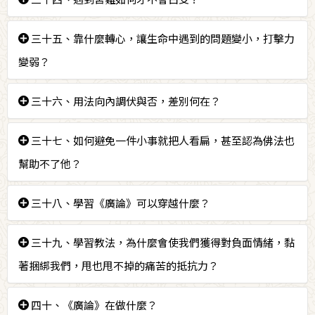
答：為了淨化自心的煩惱，把這一切忍受的苦行變成是
三十五、靠什麼轉心，讓生命中遇到的問題變小，打擊力
修行的莊嚴，生生世世尋覓師父的攝受和加持的一種修
變弱？
為，把傷痛變成尋覓正法、追隨正法、修行正法的一種
力量，所有憂悲苦惱的代價就是得到了師父的攝受。
答：聽聞正法，用法向內調伏。
三十六、用法向內調伏與否，差別何在？
答：借助法的力量向內調伏，內心會獲得清涼；能坦然
三十七、如何避免一件小事就把人看扁，甚至認為佛法也
應對大大小小、林林總總的撞擊；不用法向內調伏，一
幫助不了他？
生是非常艱難的，大大小小的事都會弄到不可想像的痛
苦。
答：從善行的角度看待別人，經年地修習。
三十八、學習《廣論》可以穿越什麼？
答：穿越生命中曾有過的難以想像的傷痛，讓成為過去
三十九、學習教法，為什麼會使我們獲得對負面情緒，黏
的痛苦，不再干擾現在的生活，不會時時刻刻影響自己
著捆綁我們，甩也甩不掉的痛苦的抵抗力？
對人和事的看法。
答：因為可以找到很多條令自己信服的思路，用慧力去
四十、《廣論》在做什麼？