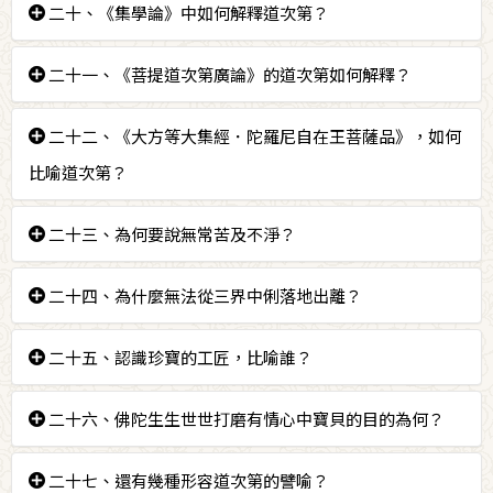
「道」指八事中「正等加行」、「頂加行」、「次
答：「道」指菩薩行所依
——
菩提心、六度；「次第」
二十、《集學論》中如何解釋道次第？
③真實義處；④威力處；⑤成熟有情處；⑥成熟自佛法
第加行」、「刹那加行」等四加行；「次第」指正
是精進修持施等菩薩行。
處。
答：「道」指菩提心及六度；「次第」指對菩提心及六
二十一、《菩提道次第廣論》的道次第如何解釋？
等加行為自在因，頂加行為自在果；次第加行為堅
「次第」指菩薩在現證空性的根本定中修自利處、真實
度依次修學施捨、守護、清淨、增長四件事。
固因，刹那加行為堅固果。
義處、成熟自佛法處；出定後修習利他處、威力處、成
答：《廣論》宣說「共下、共中、上士道三種道，以共
二十二、《大方等大集經．陀羅尼自在王菩薩品》，如何
「道」指修一百七十三種行相的正等加行；「次
熟有情處。
下、共中作為上士道的前行，是這樣的次第。因為開啟
比喻道次第？
第」是指以正等加行依次修一百七十三種行相。
所有修行者能夠達到證得無上菩提，這個內心的證悟，
所以稱為道次第。
答：做珠寶的寶石師以六個步驟打磨寶珠。
二十三、為何要說無常苦及不淨？
答：為了破壞貪戀三界生死的心。
二十四、為什麼無法從三界中俐落地出離？
答：因為一直貪戀生死，沒有證得心上的無自性。
二十五、認識珍寶的工匠，比喻誰？
答：佛陀，因為他認識到所有有情的心上都必然有可以
二十六、佛陀生生世世打磨有情心中寶貝的目的為何？
證得無上菩提的絕對可能性。
答：令有情擺脫重重痛苦的包圍，達到解脫乃至成就一
二十七、還有幾種形容道次第的譬喻？