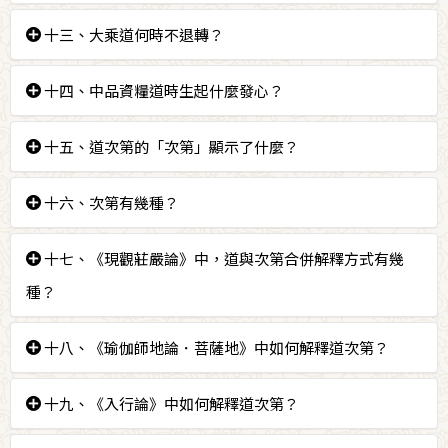
答：見道、修道、無學道是聖者道。
十三、大乘道何時不退轉？
答：到大乘中品資糧道就不退了，但是不退轉位是加行
十四、中品資糧道時生起什麼發心？
道以上。
答：如金子的發心，是不變的。
十五、道次第的「次第」顯示了什麼？
答：顯示了「沒有前面的基礎，就無法產生後面的结
十六、次第有幾種？
果」這樣一個關聯性；若無前前則後後不生的關係。
答：
十七、《現觀莊嚴論》中，道與次第合併解釋方式有幾
種？
因果次第，如先有火才有煙。
講說次第，如十二因緣中愛取有雖在名色、六入、
答：
十八、《瑜伽師地論．菩薩地》中如何解釋道次第？
觸、受前出生，講時卻在受支之後講。
「道」分深、廣兩種道，「次第」為資糧道、加行
修道的次第，如四諦。
答：
十九、《入行論》中如何解釋道次第？
道、見道、修道時，依次第修學深、廣二道。
「道」指菩薩所要修習的六處：①自利處；②利他處；