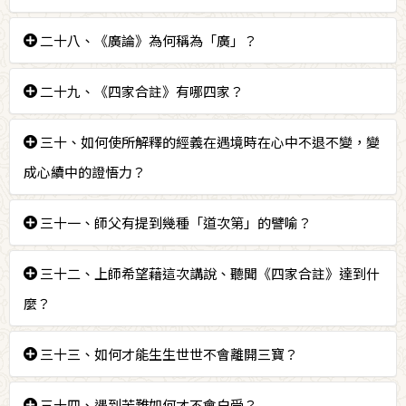
切遍智的果位。
答：
二十八、《廣論》為何稱為「廣」？
阿底峽尊者的《攝行論》以階梯比喻道次第；
答：
二十九、《四家合註》有哪四家？
《藍色手冊》中的譬喻為賢母育幼子。
由於能詮所詮二者廣大；
答：①巴梭法王；②語王堅穩；③第一世妙音笑大師；
三十、如何使所解釋的經義在遇境時在心中不退不變，變
觀待於略論為廣；
④札帝格西。
成心續中的證悟力？
引經教與破立的辯論相當廣泛。
答：聽到對經義的解釋後，經過多次的討論，在心中產
三十一、師父有提到幾種「道次第」的譬喻？
生定解，然後將定解真實地修習。
答：①爬樓梯；②做飯燒菜；③從幼稚園漸次讀到大
三十二、上師希望藉這次講說、聽聞《四家合註》達到什
學。
麼？
答：透過詳細聽聞教典，更深地凝聚內心對三寶的心業
三十三、如何才能生生世世不會離開三寶？
力，不斷深刻地修行，獲得對三士道的證悟力。
答：把對三寶的信心深刻到骨髓裡去。
三十四、遇到苦難如何才不會白受？