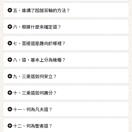
答：要從惡道中，從輪迴中徹底超越。
五、誰講了超越苦輪的方法？
答：只有佛陀講了如何擺脫三惡趣，超越痛苦輪迴的方
六、根據什麼來確定道？
法。
答：根據目的來確定道通向哪裡。
七、菩提道是趣向於哪裡？
答：菩提。
八、道，基本上分為幾種？
答：基本上可分為大乘道與小乘道兩種。
九、三乘道如何安立？
答：大乘道、獨覺道與聲聞道。
十、三乘道如何廣分？
答：三乘道裡還繼續各分為資糧道、加行道、見道、修
十一、何為凡夫道？
道、無學道。
答：資糧道與加行道是凡夫道。
十二、何為聖者道？