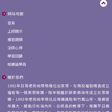
網站地圖
首頁
上師開示
複習題綱
法師心得
學習回饋
給廣論學員
關於我們
1991年日常老和尚帶領幾位出家眾，在南投福智精舍成立
福智第一個男眾僧團，隔年相繼於屏東南海寺成立女眾僧
團。1993年老和尚率領比丘僧團進駐新竹鳳山寺，規模逐
年擴大，據點分布海內外。在師長的教導下，僧團平日精