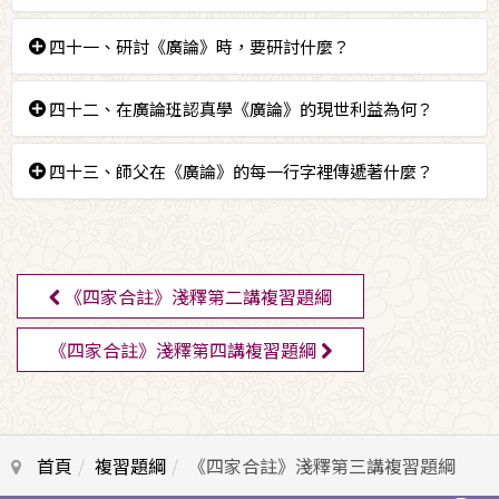
對治，用智慧的善巧把煩惱這麼緊密地跟蹤和黏著的力
道削弱。
答：從一開始聽聞正法到最後，所有部分都在解開我們
四十一、研討《廣論》時，要研討什麼？
的煩惱結。
答：怎麼想是痛苦的，怎麼想是快樂的。
四十二、在廣論班認真學《廣論》的現世利益為何？
答：很多撲面而來的煩惱不會粉碎你，讓你還有一定的
四十三、師父在《廣論》的每一行字裡傳遞著什麼？
支撐力。
答：傳遞著生命的希望，傳遞著生命宗旨的確立，就是
不要為此生的安樂憂悲苦惱，得不到安樂就痛苦，得到
了就高興；一定要為無上菩提去奮鬥。
《四家合註》淺釋第二講複習題綱
《四家合註》淺釋第四講複習題綱
首頁
複習題綱
《四家合註》淺釋第三講複習題綱