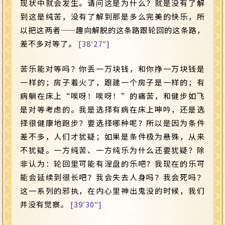
现状中就会发生。请问这是为什么？就是没有了解
到这是纯苦，没有了解到那是多么完美的快乐，所
以把这两者
——
趣向解脱的这条路跟轮回的这条路，
差不多对等了。
[38′27″]
苦乐能对等吗？你丢一万块钱，和你挣一万块钱是
一样的；房子着火了，跟建一个房子是一样的；有
病躺在床上“唉呀！唉呀！”的痛苦，和健步如飞
是对等考虑的。我是选择有病在床上呻吟，还是选
择很健康地跑步？要选择哪种呢？所以是因为条件
差不多，人们才犹疑；如果是条件极为悬殊，从来
不犹疑。一方纯苦、一方纯乐为什么还要犹疑？除
非认为：轮回里可能有涅盘的乐吧？我现在的乐可
能会延续到很长吧？我会失去人身吗？我会死吗？
这一系列的邪执，在内心里神出鬼没的时候，我们
并没有觉察。
[39′30″]