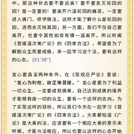
中。那这种状态要不要远离？要不要息灭轮回的
因？是一定要的！要离开六道轮回的痛苦，一定要
进入佛门、修学佛法，这样才能了解什么是轮回的
因，进而去灭除其因；另一方面，我们不仅自己要
离开，也要令其他如母有情一道离开。所以听闻
《菩提道次第广论》的《四家合注》，希望是为了
解脱众生而要成佛，来一起学习这个法，要有这样
的心态。
[01′38″]
发心要具足两种条件，在《现观庄严论》里说：
“
发心为利他，欲正等菩提。
”发心是要为了利益
一切众生，一定要成就佛果，自己达到成佛的境界
才能够救度一切的众生，要有一个这样的志向。为
了实现这样的目标，所以我们今天在一起学习《菩
提道次第广论》的《四家合注》。大家都知道《广
论》是大乘的法，应该要有一个相应大乘的意乐来
听闻，才能与法相应，所以也要以这样的心态开始