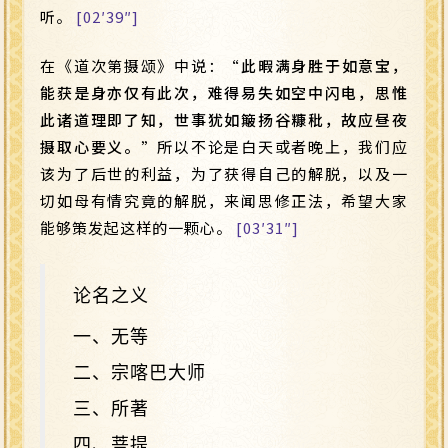
听。
[02′39″]
在《道次第摄颂》中说：“
此暇满身胜于如意宝，
能获是身亦仅有此次，难得易失如空中闪电，思惟
此诸道理即了知，世事犹如簸扬谷糠秕，故应昼夜
摄取心要义。
”所以不论是白天或者晚上，我们应
该为了后世的利益，为了获得自己的解脱，以及一
切如母有情究竟的解脱，来闻思修正法，希望大家
能够策发起这样的一颗心。
[03′31″]
论名之义
一、无等
二、宗喀巴大师
三、所著
四、菩提