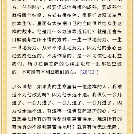
方、任何时处，都要促成他善根的成熟。要成熟他
就得跟他结缘，方式有很多种，像我们读释迦牟尼
佛本生传，里面有太多把自己的血肉供养给众生这
样的故事。他是用什么办法靠近我们？就是用舍头
目脑髓都在所不惜的方式，一生一世地努力、一生
一世地努力、从来不停止地努力。因为他的悲心已
经变成任运的、不用作意的，是一种习惯性地利益
我们，所以在佛菩萨的心续里没有一剎那是空过
的，不可能有不利益我们的心。
[28′32″]
那么试想：如果我的生命里有一位这样的人，我难
道不为他改变吗？因为他永远不退。我纵使一会儿
退了、一会儿进了、一会儿退了、一会儿进了，因
为他永远不退，有这样一位佛菩萨摄护的心，他一
直想要让所有的有情都能够离苦得乐，难道所有的
有情真的不能够离苦得乐吗？就算有情无边无际，