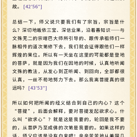
故。
[42′56″]
总结一下，师父说只要我们有了宗旨，宗旨是什
么？深切地皈依三宝、深信业果，沿着善知识
——
与
文殊无二的宗喀巴大师所引导的、跟传承祖师们一
脉相传的道次第修下去，我们就会证得跟他们一样
辉煌的果位。所以有一天坐在这里的可能都是登地
的菩萨，就是因为我们在因地的时候，认真地听闻
文殊的教法，从发心到正听闻、到回向，全部都很
认真，一丝不苟地努力下去。那么我离菩提真的很
远吗？
[43′53″]
所以如何把所闻的经义结合到自己的内心？这个
“菩提”，后面会解释，要对菩提发起欲求心。什
么叫“欲求心”？就是这是我要的，轮回是我不要
的，从菩萨乃至成佛的次第是我要的。如果这样的
话，师父应该是没有白来吧！辛辛苦苦地从美国几