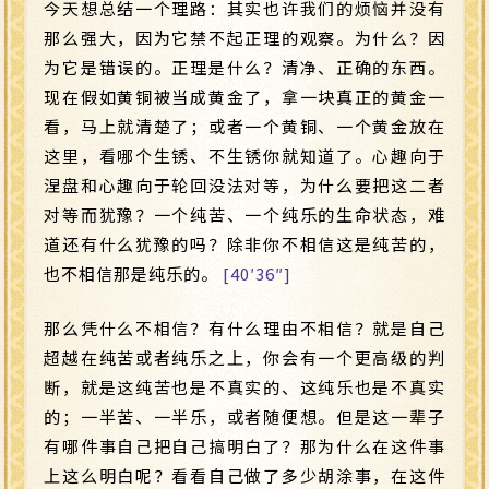
今天想总结一个理路：其实也许我们的烦恼并没有
那么强大，因为它禁不起正理的观察。为什么？因
为它是错误的。正理是什么？清净、正确的东西。
现在假如黄铜被当成黄金了，拿一块真正的黄金一
看，马上就清楚了；或者一个黄铜、一个黄金放在
这里，看哪个生锈、不生锈你就知道了。心趣向于
涅盘和心趣向于轮回没法对等，为什么要把这二者
对等而犹豫？一个纯苦、一个纯乐的生命状态，难
道还有什么犹豫的吗？除非你不相信这是纯苦的，
也不相信那是纯乐的。
[40′36″]
那么凭什么不相信？有什么理由不相信？就是自己
超越在纯苦或者纯乐之上，你会有一个更高级的判
断，就是这纯苦也是不真实的、这纯乐也是不真实
的；一半苦、一半乐，或者随便想。但是这一辈子
有哪件事自己把自己搞明白了？那为什么在这件事
上这么明白呢？看看自己做了多少胡涂事，在这件