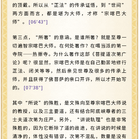
的顶戴。所以从“正法”的传承证悟，到“世间”
两方面而言，都是堪为大师，才称“宗喀巴大
师”。
[06′43″]
第三点，“所著”的意涵。是谁所著？就是至尊一
切遍智宗喀巴大师。在何处著作？在噶当派的第一
寺院
——
热振寺。为什么著作这部《菩提道次第广
论》呢？很显然，宗喀巴大师是在自己勤苦地修行
正法、闭关等等，然后亲见世尊及很多的传承上
师，并且获得了佛菩萨的亲口开许，所以才开始写
的。
[07′38″]
其中“所说”的殊胜，是文殊向至尊宗喀巴大师说
的教授，以及三主要道，还有结合阿底峡尊者的三
士夫道次第为庄严。另外，“讲说轨理”也是非常
殊胜的，因为它断除了道的歧途，在讲说的时候是
清净的，体性没有错谬，次第不混乱，数量是没有