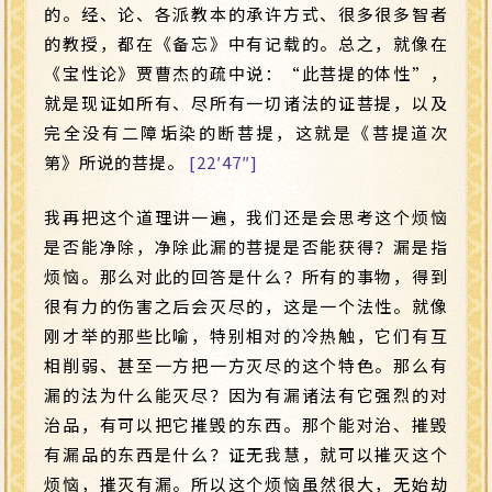
的。经、论、各派教本的承许方式、很多很多智者
的教授，都在《备忘》中有记载的。总之，就像在
《宝性论》贾曹杰的疏中说：“此菩提的体性”，
就是现证如所有、尽所有一切诸法的证菩提，以及
完全没有二障垢染的断菩提，这就是《菩提道次
第》所说的菩提。
[22′47″]
我再把这个道理讲一遍，我们还是会思考这个烦恼
是否能净除，净除此漏的菩提是否能获得？漏是指
烦恼。那么对此的回答是什么？所有的事物，得到
很有力的伤害之后会灭尽的，这是一个法性。就像
刚才举的那些比喻，特别相对的冷热触，它们有互
相削弱、甚至一方把一方灭尽的这个特色。那么有
漏的法为什么能灭尽？因为有漏诸法有它强烈的对
治品，有可以把它摧毁的东西。那个能对治、摧毁
有漏品的东西是什么？证无我慧，就可以摧灭这个
烦恼，摧灭有漏。所以这个烦恼虽然很大，无始劫