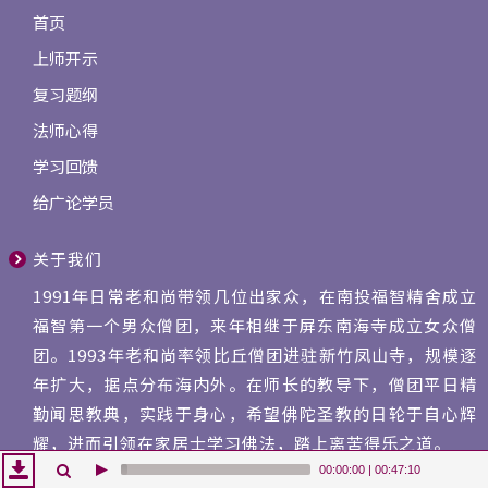
首页
上师开示
复习题纲
法师心得
学习回馈
给广论学员
关于我们
1991年日常老和尚带领几位出家众，在南投福智精舍成立
福智第一个男众僧团，来年相继于屏东南海寺成立女众僧
团。1993年老和尚率领比丘僧团进驻新竹凤山寺，规模逐
年扩大，据点分布海内外。在师长的教导下，僧团平日精
勤闻思教典，实践于身心，希望佛陀圣教的日轮于自心辉
耀，进而引领在家居士学习佛法，踏上离苦得乐之道。
00:00:00
|
00:47:10