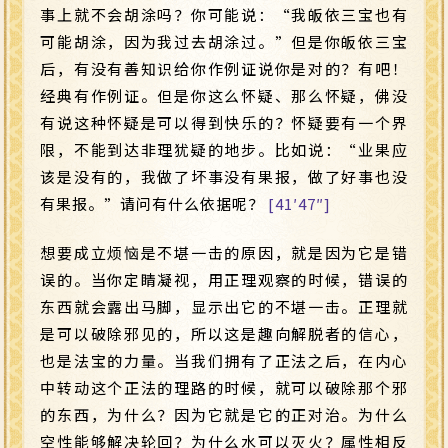
事上就不会胡涂吗？你可能说：“我皈依三宝也有
可能胡涂，因为我过去胡涂过。”但是你皈依三宝
后，有没有善知识给你作例证说你是对的？有吧！
经典有作例证。但是你这么怀疑、那么怀疑，佛没
有说这种怀疑是可以得到快乐的？怀疑要有一个界
限，不能到达非理犹疑的地步。比如说：“业果应
该是没有的，我做了坏事没有果报，做了好事也没
有果报。”请问有什么依据呢？
[41′47″]
想要成立烦恼是不堪一击的原因，就是因为它是错
误的。当你定睛凝视，用正理观察的时候，错误的
东西就会露出马脚，显示出它的不堪一击。正理就
是可以破除邪见的，所以这是趣向解脱者的信心，
也是法宝的力量。当我们拥有了正法之后，在内心
中转动这个正法的理路的时候，就可以破除那个邪
的东西，为什么？因为它就是它的正对治。为什么
空性能够解决轮回？为什么水可以灭火？属性相反