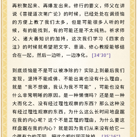
再积聚起来、再爆发出来。修行的要义，师父在讲
说《菩提道次第广论》的时候，已经处处在调烦恼
的方便上教了我们太多，但是可能很多人听的时
候，有的能找到，有的可能还是不太纯熟。祈求师
父、诸大善知识的加持，这次我们学习《四家合
注》的时候就希望把文字、意涵、修心教授能够结
合在一起，然后一边听，一边净化。
[34′30″]
到底烦恼是不是可以被净除的？实际上到最后我们
发现，坚持不能成佛、不能出离也没有什么理由，
就是“我不想做，我认为我不可能”，可能也没有
什么非常明晰的原因。是一种懒惰吗？还是是一种
大而化之、没有经过理性观察的东西？那么这种没
有经过理性观察的东西，为什么这么长时间地盘踞
在我的内心呢？这个不是正理的理由，为什么要这
样盘踞在我的内心？就是因为我们从来没有给它一
个强有力的正因，把这个相似因灭除掉。
[35′16″]