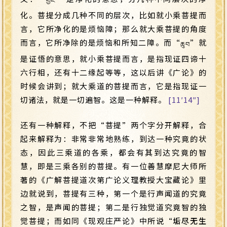
བྱང་
化。菩提分成几种不同的层次，比如就小乘菩提而
言，它所净化的是烦恼障；那么就大乘菩提的角度
而言，它所净除的是烦恼和所知二障。而“
”就
ཆུབ
是证悟的意思，就小乘菩提而言，是指现证四谛十
六行相，还有十二缘起等等，这以后讲《广论》的
时候会讲到；就大乘道的菩提而言，它是指现证一
切诸法，就是一切遍智。这是一种解释。
[11′14″]
还有一种解释，不把“菩提”两个字分开解释，合
起来解释为：非常非常地熟练，到达一种究竟的状
态，因此三乘道的各乘，都会有其到达究竟的智
慧，即是三乘各别的菩提。有一位善慧摩尼大师所
著的《广解菩提道次第广论义理教授大宝藏论》里
边就说到，菩提有三种，第一个是行声闻道的究竟
之智，是声闻的菩提；第二是行独觉道究竟智的独
觉菩提；而如同《现观庄严论》中所说“
垢尽无生