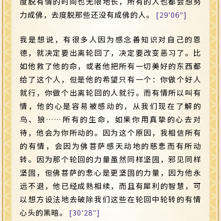
度脱有情的时间也无限地长，所有的人也都会想努
力成佛，去度脱那些还没有成佛的人。
[29′06″]
我是想说，有很多人因为感念善知识对自己的恩
德，就决定要出离轮回了，决定要改变恶习了。比
如他救了他的命，或者他把所有一切美好的东西都
给了这个人，但是他的希望只有一个：你做个好人
就行，你做个出离轮回的人就行。而有情所以叫有
情，他的心是容易被感动的，从我们现在了解的
鸟、狼……所有的生命，如果你用真挚的心去对
待，他会为你所动的。因为这个原因，我相信所有
的有情，会因为佛菩萨感天动地的慈悲而有所动
转。因为那个轮回的力量虽然同样坚固，邪见同样
坚固，但佛菩萨的悲心是更坚固的力量，因为他永
远不退，他已经成熟相续，而且有犀利的智慧，可
以想方设法地去破除我们这些在轮回中轮转的有情
心头的黑暗。
[30′28″]