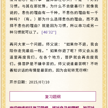
习惯。与其在那犹豫，为什么不去做善行？就像我
说的，悲伤的理由有一千种，不悲伤的理由有一千
种吗？（有。）那为什么选择悲伤的理由，而不选
择不悲伤的理由？就是因为习惯，所以串习成另一
种习惯就可以了。
[46′32″]
再问大家一个问题。师父说：“如果你不退，我会
陪你走完最后一程。”如果你退了呢？师父会从恶
道里再度我们，在各个地方，菩萨就会再去度我
们。佛菩萨是不嫌辛苦的，师父说谁最苦啊？不听
善知识话的有情是最苦的，因为会轮转无尽啊！
开示日期：2015/07/10
复习题纲
欢迎继续前往复习题纲，核对自己的理解，加深对