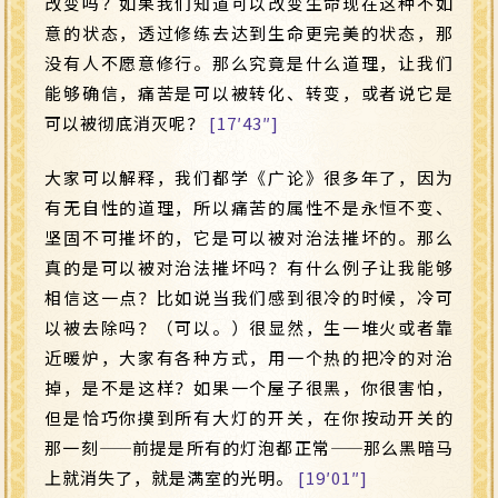
改变吗？如果我们知道可以改变生命现在这种不如
意的状态，透过修练去达到生命更完美的状态，那
没有人不愿意修行。那么究竟是什么道理，让我们
能够确信，痛苦是可以被转化、转变，或者说它是
可以被彻底消灭呢？
[17′43″]
大家可以解释，我们都学《广论》很多年了，因为
有无自性的道理，所以痛苦的属性不是永恒不变、
坚固不可摧坏的，它是可以被对治法摧坏的。那么
真的是可以被对治法摧坏吗？有什么例子让我能够
相信这一点？比如说当我们感到很冷的时候，冷可
以被去除吗？（可以。）很显然，生一堆火或者靠
近暖炉，大家有各种方式，用一个热的把冷的对治
掉，是不是这样？如果一个屋子很黑，你很害怕，
但是恰巧你摸到所有大灯的开关，在你按动开关的
那一刻
——
前提是所有的灯泡都正常
——
那么黑暗马
上就消失了，就是满室的光明。
[19′01″]