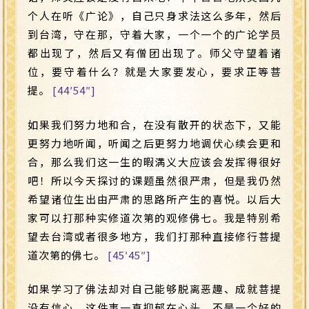
个人在听《广论》，自己只身求法这么多年，然后
到台湾，守在那，守着大家，一个一个的广论学员
都出现了，然后又有僧团出现了。师父守望着诸
位，要守着什么？就是大家要发心，要求正等菩
提。
[44′54″]
如果我们努力地和合，在没有散开的状态下，又能
更努力地听闻，听闻之后更努力地调伏心续会更和
合，那么我们这一生的暇满义大应该会发挥得很好
吧！所以今天探讨的课题虽然很严肃，但是我仍然
希望诸位生出由严肃的思路所产生的喜悦。以后大
家可以打那种实修道次第的观修佛七。我是特别希
望去台湾或者很多地方，我们打那种直接修行菩提
道次第的佛七。
[45′45″]
如果学习了佛法却对自己能够脱离恶趣、成就菩提
没有信心，这件事一直抑郁在心头，不是一个好的