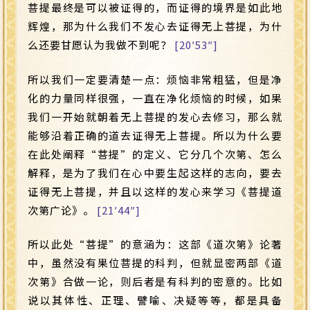
菩提最终是可以被证得的，而证得的境界是如此地
辉煌，那为什么我们不发心去证得无上菩提，为什
么还要甘愿认为我做不到呢？
[20′53″]
所以我们一定要清楚一点：烦恼非常粗猛，但是净
化的力量同样很强，一直在净化烦恼的时候，如果
我们一开始就朝着无上菩提的发心去修习，那么就
能够沿着正确的道去证得无上菩提。所以为什么要
在此处阐释“菩提”的定义、它分几个次第、怎么
解释，是为了我们在心中要生起这样的志向，要去
证得无上菩提，并且以这样的发心来学习《菩提道
次第广论》。
[21′44″]
所以此处“菩提”的意涵为：这部《道次第》论著
中，虽然没有果位菩提的科判，但就显密两部《道
次第》合做一论，则后者是有科判的密意的。比如
说以其体性、正理、譬喻、决疑等等，都是具备