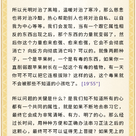
所以光明对治了黑暗，温暖对治了寒冷，那么慈悲
也将对治冷酷，热心帮助别人也将对治自私、以自
我为中心等等。我们会发现，当有一个跟它属性相
反的东西出现之后，那个东西的力量就变弱了，然
后你这个力量愈来愈强、愈来愈强，它会不会彻底
消亡？向反方向彻底消亡吗？可以的。就像两颗种
子，一个是苹果树，一个是有毒的东西，如果你一
直削弱跟苹果树长在一起这个有毒的植物，有一天
你可不可以把它连根拔除？这样的话，这个毒果就
不会被那些不知道的小孩吃了。
[19′55″]
所以问题的关键是什么？是我们知不知道所有的心
都有一个共同的属性，就是如果不断地去串习它，
最终它会成为非常清晰、有力、明了的心。那么经
过长时间，用种种方便和正确办法串习正法之后的
这颗心，最终可不可以证得无上菩提？如果无上的