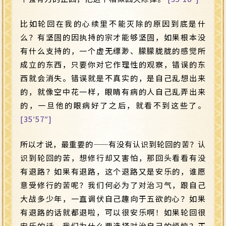
比如轮回在我的心续里不能灭除的原因到底是什
么？有坚固的因执持的宗才能够坚固，如果根本没
有什么支持的，一个虚无缥渺、朦朦胧胧的感觉所
成立的东西，只要你对它作理性的观察，错误的东
西就会消失。错误就是不真实的，是自己乱想出来
的，就像空中花一样，眼睛有病的人自己乱弄出来
的，一旦他的眼病好了之后，就看不到这些了。
[35′57″]
所以才说，最重要的
——
有没有认识到轮回的苦？认
识到轮回的苦，想修行却又害怕，那回头看看有没
有退路？如果有退路，这个退路又是安乐的，谁愿
意受修行的苦呢？我们何必为了对治习气，跟自己
大战多少年，一直调伏自己趣向于五欲的心？如果
有退路的话就都退啦，可以很安乐啊！如果轮回很
安乐的话，我们为什么要选择对治自己的烦恼？正