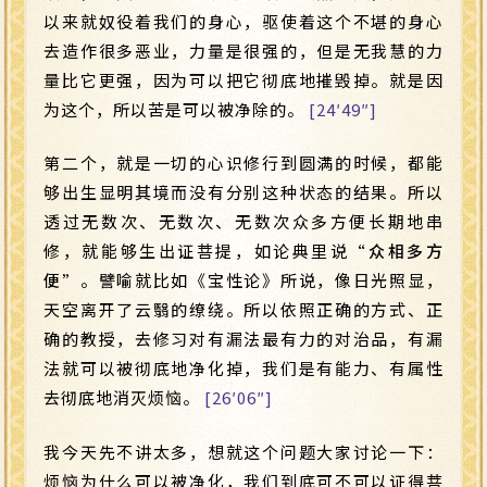
以来就奴役着我们的身心，驱使着这个不堪的身心
去造作很多恶业，力量是很强的，但是无我慧的力
量比它更强，因为可以把它彻底地摧毁掉。就是因
为这个，所以苦是可以被净除的。
[24′49″]
第二个，就是一切的心识修行到圆满的时候，都能
够出生显明其境而没有分别这种状态的结果。所以
透过无数次、无数次、无数次众多方便长期地串
修，就能够生出证菩提，如论典里说“
众相多方
便
”。譬喻就比如《宝性论》所说，像日光照显，
天空离开了云翳的缭绕。所以依照正确的方式、正
确的教授，去修习对有漏法最有力的对治品，有漏
法就可以被彻底地净化掉，我们是有能力、有属性
去彻底地消灭烦恼。
[26′06″]
我今天先不讲太多，想就这个问题大家讨论一下：
烦恼为什么可以被净化，我们到底可不可以证得菩