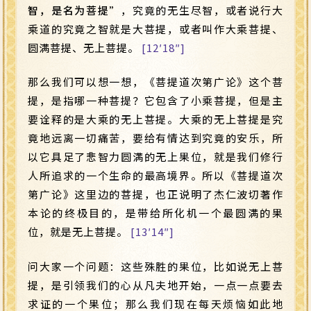
智，是名为菩提
”，究竟的无生尽智，或者说行大
乘道的究竟之智就是大菩提，或者叫作大乘菩提、
圆满菩提、无上菩提。
[12′18″]
那么我们可以想一想，《菩提道次第广论》这个菩
提，是指哪一种菩提？它包含了小乘菩提，但是主
要诠释的是大乘的无上菩提。大乘的无上菩提是究
竟地远离一切痛苦，要给有情达到究竟的安乐，所
以它具足了悲智力圆满的无上果位，就是我们修行
人所追求的一个生命的最高境界。所以《菩提道次
第广论》这里边的菩提，也正说明了杰仁波切著作
本论的终极目的，是带给所化机一个最圆满的果
位，就是无上菩提。
[13′14″]
问大家一个问题：这些殊胜的果位，比如说无上菩
提，是引领我们的心从凡夫地开始，一点一点要去
求证的一个果位；那么我们现在每天烦恼如此地