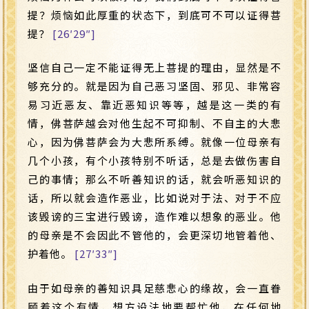
提？烦恼如此厚重的状态下，到底可不可以证得菩
提？
[26′29″]
坚信自己一定不能证得无上菩提的理由，显然是不
够充分的。就是因为自己恶习坚固、邪见、非常容
易习近恶友、靠近恶知识等等，越是这一类的有
情，佛菩萨越会对他生起不可抑制、不自主的大悲
心，因为佛菩萨会为大悲所系缚。就像一位母亲有
几个小孩，有个小孩特别不听话，总是去做伤害自
己的事情；那么不听善知识的话，就会听恶知识的
话，所以就会造作恶业，比如说对于法、对于不应
该毁谤的三宝进行毁谤，造作难以想象的恶业。他
的母亲是不会因此不管他的，会更深切地管着他、
护着他。
[27′33″]
由于如母亲的善知识具足慈悲心的缘故，会一直眷
顾着这个有情，想方设法地要帮忙他，在任何地