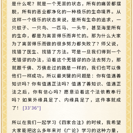
是什么呢？就是一个无苦的状态，所有的痛苦都摆
脱，所有的恶业都净化的一种极乐的生命境界。从
这样一个极乐的状态来说，是所有生命的追求，一
只蚊子、一只鸟、一匹马、一头牛，甚至海里所有
的生命，都是为离苦得乐而奔忙的。那为什么大家
为了离苦得乐而做的很多努力都失败了？师父说，
找错了医生、找错了方法。可是一旦我们得到一个
无错谬的办法，沿着这个无错谬的办法去努力，那
就跟千佛、万佛走过的路是一样的，我们也可以像
他们一样成功。所以最关键的问题是：你有值遇善
知识吗？你有值遇正法吗？值遇了善知识、值遇正
法之后，你有信心吗？愿意沿着这个法依教奉行
吗？如果外缘具足了、内缘具足了，这件事就成
了！
[33′36″]
所以在我们一起学习《四家合注》的时候，我希望
大家能把这么多年来对《广论》学习的这种力量，