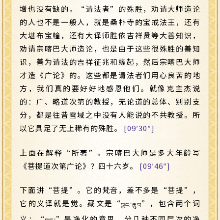
增也没有缺的。“请法者”的殊胜，劝请大师造论
的人也不是一般人，就是桑朴寺的宝戒法王，还有
大堪布宝幢，还有大译师胜依吉祥贤等大善知识，
劝请宗喀巴大师造论，也是由于这些很殊胜的善知
识，善为请法的吉祥征兆和缘起，然后宗喀巴大师
才造《广论》的。这些都是请法者们用心良苦的地
方，我们真的要好好地感恩他们。就像克主杰说
的：广、略道次第的教授，无论道的总体、别别支
分，都是往昔雪域之中没有人能说的不共教授。所
以它具足了无上稀有的殊胜。
[09′30″]
上面在解释“所著”。宗喀巴大师是多大年龄写
《菩提道次第广论》？四十六岁。
[09′46″]
下面讲“菩提”。它的梵音，差不多是“菩提”，
它的义译就是觉。藏文是“
”，包含两个词
བྱང་ཆུབ
义：“
”是净化的意思，分几种不同层次的净