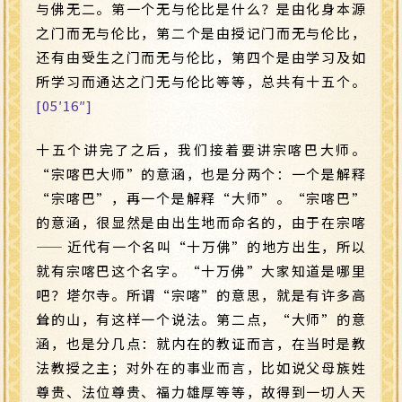
与佛无二。第一个无与伦比是什么？是由化身本源
之门而无与伦比，第二个是由授记门而无与伦比，
还有由受生之门而无与伦比，第四个是由学习及如
所学习而通达之门无与伦比等等，总共有十五个。
[05′16″]
十五个讲完了之后，我们接着要讲宗喀巴大师。
“宗喀巴大师”的意涵，也是分两个：一个是解释
“宗喀巴”，再一个是解释“大师”。“宗喀巴”
的意涵，很显然是由出生地而命名的，由于在宗喀
——
近代有一个名叫“十万佛”的地方出生，所以
就有宗喀巴这个名字。“十万佛”大家知道是哪里
吧？塔尔寺。所谓“宗喀”的意思，就是有许多高
耸的山，有这样一个说法。第二点，“大师”的意
涵，也是分几点：就内在的教证而言，在当时是教
法教授之主；对外在的事业而言，比如说父母族姓
尊贵、法位尊贵、福力雄厚等等，故得到一切人天