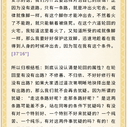
因为没有退路，只有一条路，就是冲出火宅去。戒
律就像脚一样，有这个脚你才能冲出去，不然着火
了不能跑，就只能躺着被烧死。在这个六道轮回的
火宅，我知道这里着火了，又知道所受的戒就像脚
一样，那么我要好好保护这双脚，迅速地趁着在我
得到人身的时候冲出去，因为现在我有这个条件。
[37′16″]
所以归根结柢：到底认没认清楚轮回的属性？在轮
回里有没有出路？不修善、不归依、不好好修行有
没有出路？如果大家透过道次第明晰地抉择出是没
有出路的，那么我们就不会再去犹疑。因为所谓的
犹疑：“走这条路好呢？走那条路好呢？”是这两
条路可能差不多，站在同等的条件下犹疑吗？有没
有对一个特别好、一个特别不好来犹疑的？一个纯
苦、一个纯乐，有对这两件事犹疑的吗？有的！在