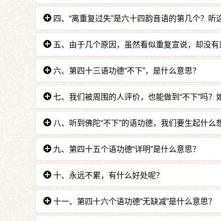
正法的成就。
答：听进去后内心安宁愉悦，有时也会很激动，
四、“离重复过失”是六十四韵音语的第几个？听
《广论》是宗喀巴大师在六百多年前造的。
答：是第三十一个语功德。注意听才不会诵《般
五、由于几个原因，虽然看似重复宣说，却没有
答：原因有九：
六、第四十三语功德“不下”，是什么意思？
一、字虽然相近，意义却不尽相同；
答：如来说法，纵使别人毁谤，说他讲得不好、
七、我们被周围的人评价，也能做到“不下”吗？
二、令散乱者也能听到法义，有利他目的而重复
三、令听者区分差别；
答：做一件事可能很正确，但是严重的境风会把
八、听到佛陀“不下”的语功德，我们要生起什么
四、令钝根者再再证得便能不忘；
他人都有利的，应该要坚持。有时看起来现在对
五、令听者证得一句话有众多内涵；
答：要想佛陀勇悍行善、不为所动的语功德，
九、第四十五个语功德“详明”是什么意思？
六、令听者了解经中用这些文字的内涵；
拥有人身的光阴，为了那一天好好地修行。
七、随顺其他说法师的语言用法；
答：如来何时都不疲累，所以不会忘记某些法而
十、永远不累，有什么好处呢？
八、表达自己具足无碍解；
九、令听者种下获得无碍解的种子。
答：不会因解释很多遍，对方仍不明白而感到
十一、第四十六个语功德“无缺减”是什么意思？
总之有非常鲜明、统一、持恒的目的，就是要利
一般去达成。