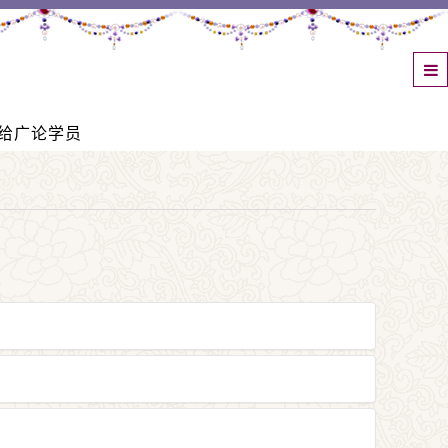
给广论学员
佛法，此即大乘发心。
就者都依着《广论》的道次第来修行，取得内心