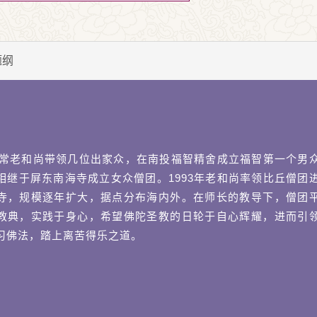
题纲
年日常老和尚带领几位出家众，在南投福智精舍成立福智第一个男
相继于屏东南海寺成立女众僧团。1993年老和尚率领比丘僧团
寺，规模逐年扩大，据点分布海内外。在师长的教导下，僧团
教典，实践于身心，希望佛陀圣教的日轮于自心辉耀，进而引
习佛法，踏上离苦得乐之道。