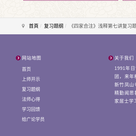
首頁
复习题纲
《四家合注》浅释第七讲复习
网站地图
关于我们
1991
首页
团，来年
上师开示
新竹凤山
复习题纲
精勤闻思
法师心得
家居士学
学习回馈
给广论学员