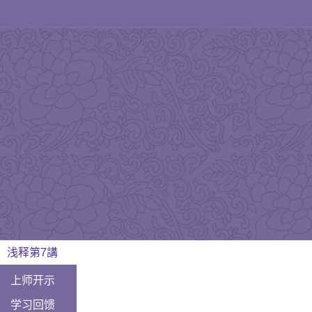
浅释第7講
上师开示
学习回馈