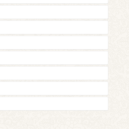
，一直学一直学都很快乐，但是身体会疲惫，所
是同一语言，如果不同背景、不同文化，一句话很
！
是哪一种，所说全是不欺诳，所以没有讥毁的可
种可能性，为什么不试试？
工作同事，乃至整个世界！就像佛陀用他的光明