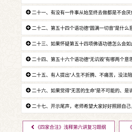
答：无论说多少法都不会心感厌烦、身体疲惫。
二十一、有没有一件事从始至终去做都是不会厌
答：佛陀说法永远都不会厌烦！心不厌烦、身
二十二、第五十四个语功德“圆满一切音”是什么
以要希求佛陀的功德。
答：意思是“如来出一音声、体性虽为一音，但
二十三、如果怀疑第五十四项佛语功德怎么会如
多人的理解都不一样。但是佛语不会受限，不知
答：想要去了解佛陀功德的时候，可以从《广论
二十四、第五十六个语功德“无讥毁”有哪两个意
答：一、“佛立宗后，永不改变！所以其他人不能
二十五、有人提出“人生不折腾、不痛苦，没法陪
二、“佛陀立宗『修习此法能获得此果』，所
答：明天比今天快乐，用更快乐陪衬快乐，应该
二十六、如果觉得“无苦的生命”是不可能的、是
能，故名无讥毁。
答：不妨试一试。二千五百年前的佛陀，提出了
二十七、开示尾声，老师希望大家好好照顾自己
答：照顾自己的方便就是观察身语意业，不要
《四家合注》浅释第六讲复习题纲
点亮我们的心灯，我们也要为这个世界增添更多