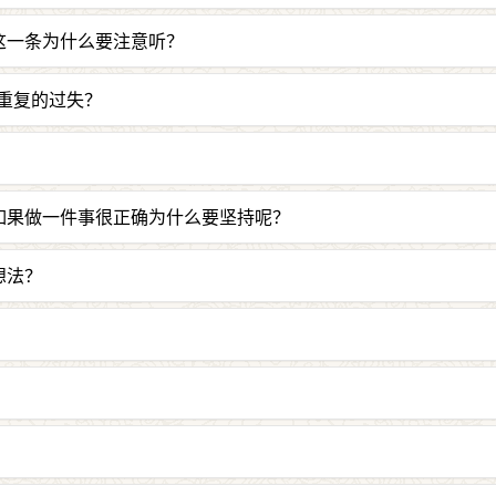
所以会有一种推动力一直想让你去了解。
这一条为什么要注意听？
若经》时心里老在那折腾来折腾去，造跟恭敬经典相违的业
重复的过失？
不善巧，佛陀不会因此认为自己下劣而退怯，而不敢说正法
如果做一件事很正确为什么要坚持呢？
，不是重复的过失；
承担心吹凉，“何苦呢？讲了之后别人还不高兴！”而再度选
想法？
自己不好，但将来对自己好，佛说这种事一定要做。
不是无因生，是曾为凡夫，勤苦修行，成了一切遍智。我未来
无法宣说，也不会原本要说，却因为疲劳而不宣说。
厌烦、而跟人吵架，可以把事情解释清楚。可以坚持很多事情
益听闻者而说的。