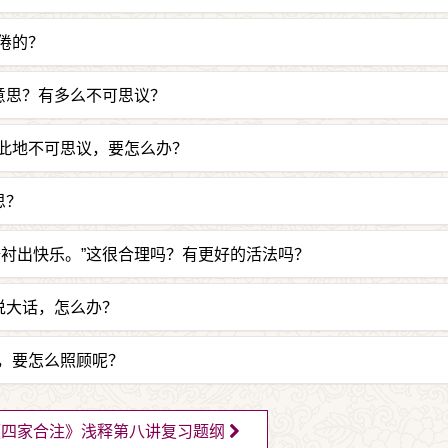
倦的？
体不疲惫，仅仅这一个功德就令我们想成佛！还有我们学佛法
意思？有多么不可思议？
天、龙、人、畜牲、饿鬼都能理解为各自的音声。”我们即使
此地不可思议，要怎么办？
道多少个世界都能按照他们所想的去理解，十分地不可思议
》入手、《广论》有三藏十二部的要义。
思？
讥毁佛陀失去自宗”；
衬出快乐。”这很合理吗？有更好的活法吗？
化机如果能够依教奉行，必定能获得佛陀所说的果位。”无论
更好！
说大话，怎么办？
这条路，他舍弃王位，一定有比王位更好的吸引着他。有这
，要怎么照顾呢？
造恶业、要多造善业，用人身宝贵的光阴，温暖家人、邻居、
《四家合注》浅释第八讲复习题纲
光亮温暖。