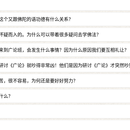
刹那。一切时候都会利益一切有情，善根未生者令生，已生者
崖还是树林都会冲过去，“调伏有情”的意思是指令恶心止住
这个又跟佛陀的语功德有什么关系？
，这个有情会越来越快乐，所以佛陀才希望有情的身、口、意
怀疑而入的。为什么可以带着很多疑问去学佛法？
越辨析越清楚，就像孔雀羽毛一样，靠近着仔细分析更美妙
来到广论班，会发生什么事情？因为什么原因我们要互相礼让？
压力和痛苦，要互相体让。
研讨《广论》就吵得非常凶！他们是因为研讨《广论》才突然吵
论》时大家都非常执着自己的看法，没研讨前早已有火气，借
苦，很不容易，为何还是要好好努力？
个人就冒火了。
”，坚持实践，用它改变了家庭。实际上会改变的，从吵架到
什么？
对方，然后发誓要善待唯一的同学
——
没有你就没班了。其
得很多很多。应该要常常对家人表达感恩心、惭愧心，观功
，任何人的心都会温暖。