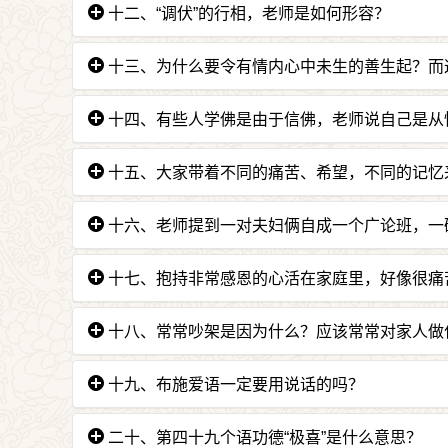
答：“无缺减”解释为“不会错过调伏有情的任何
十二、“调伏”的行相，老师是如何形容？
答：我们的心好比一匹狂野的马，不管前面是悬
十三、为什么要令有情内心中未生的善生起？而
答：因为身口意的善会感得现世和后世的快乐
十四、有些人学佛是由于信佛，老师说自己是从
我们所以具足这样的语功德。
答：因为佛教的教理最不怕提问，最不怕辨析，
十五、大家带着不同的痛苦、希望，不同的记忆
答：会互相有点摩擦。因为人活在世上真的很多
十六、老师提到一对夫妇俩自成一个广论班，一
答：老师的判断是他们平常就吵。到研讨《广
十七、抱持非常感恩的心活在家庭里，好像很痛
积累的爆发。就是因为一直想他的不好，看到这
答：因为有价值，很多人听了师父的“观功念恩
十八、常常吵架是因为什么？应该常常对家人做
解决方法是坐在研讨《广论》的桌前，感恩
表达不愉快。
答：常常吵架一定是因为自我膨胀，觉得自己做
十九、布施爱语一定要用说话的吗？
答：还可以用微笑、用感恩、柔和的眼神看别人
二十、第四十九个语功德“极喜”是什么意思？