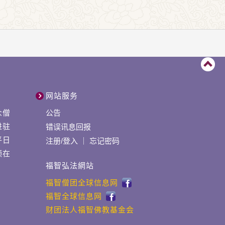
网站服务
众僧
公告
进驻
错误讯息回报
平日
注册
/
登入
｜
忘记密码
领在
福智弘法網站
福智僧团全球信息网
福智全球信息网
财团法人福智佛教基金会