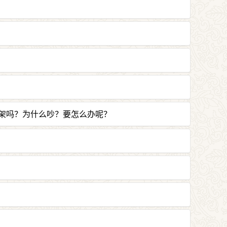
令增长，增长者令解脱，故名无缺减。”
，没有生的善能够增长。
都生起善法。佛是为了这个目标努力，为了饶益
。
架吗？为什么吵？要怎么办呢？
着讨论某个法义把互相的火气发泄出去，是一种
不吵架，到最后互相感恩。
实，没有什么理由让我们对身边的人常常如此地
念恩、说调柔语。