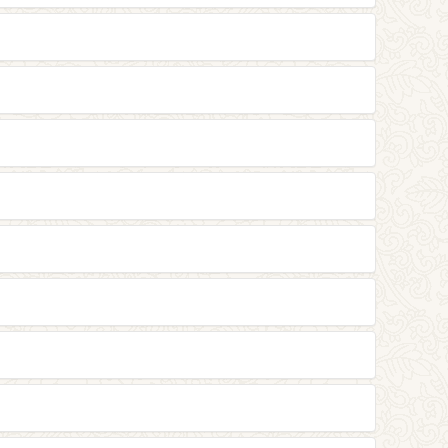
。
。
择进还是退。事实上，如果事情是善的，对自己和
透过勤苦地修行也可以像佛陀一样。所以要珍惜
、坚持对一个人好，想做的事情都能如自己愿望