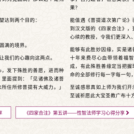
果？
望达到两个目的：
能值遇《菩提道次第广论》
到汉文版的《四家合注》，
心续的教授，令我们更深入
圆满的境界。
能够有此胜妙因缘，实是诸
让我们的心趣向这两点。
十年来费尽心血带领着福
成，有此殊胜善缘定当把握
心，发下殊胜的善愿，进而种
命的全部修行每一字每一句
」里面提到：「见诸佛及诸菩
念所住所修菩提有大威力。」
至诚感恩真如上师为我们开
至诚祈愿此大宝圣教广布十
享
《四家合注》第五讲——性智法师学习心得分享