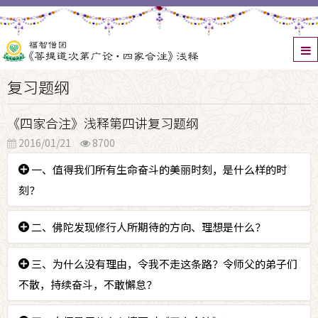
复习题纲
《四家合注》浅释第四讲复习题纲
2016/01/21
8700
一、值得我们所有生命奋斗的美丽时刻，是什么样的时
刻？
答：所有地狱道、饿鬼道、畜生道、轮回的痛苦，心中
二、佛陀发现修行人所期待的方向、理想是什么？
的搅扰都止息的那一天。
答：
三、为什么没有理由，令我不走这条路？令师父的弟子们
外在器世间和内心的美好都相互辗转增上，永远朝
着没有老病死等等众多痛苦罪业的一条路。在内心上对
不散，持续奋斗，不敢懈怠？
治烦恼，生起三主要道，乃至显密的所有证悟力。令所