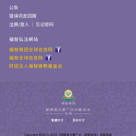
公告
错误讯息回报
注册
/
登入
｜
忘记密码
福智弘法網站
福智僧团全球信息网
福智全球信息网
财团法人福智佛教基金会
|
繁體中文
简体中文
Copyright ©2015-
2026
《菩提道次第广论．四家合注》浅释网站