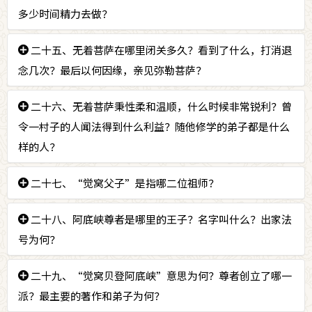
《回诤论》、《细研磨论》、《宝鬘论》。
多少时间精力去做？
答：
二十五、无着菩萨在哪里闭关多久？看到了什么，打消退
可以热情虔诚的祈祷佛菩萨，一直做到去除障碍的
因缘出现。
念几次？最后以何因缘，亲见弥勒菩萨？
答：
二十六、无着菩萨秉性柔和温顺，什么时候非常锐利？曾
无着菩萨在鸡足山闭关十二年。看到了磨杵为针、
滴水穿石、鸟翎磨岩，打消退念三次。最后割舍身肉以
令一村子的人闻法得到什么利益？随他修学的弟子都是什么
济蛆犬而亲见弥勒菩萨。
样的人？
答：
二十七、“觉窝父子”是指哪二位祖师？
在消灭邪行、邪念时，非常锐利。曾令一村子同时
闻法得到忍位。随他修学的弟子都是三藏法师。
答：
二十八、阿底峡尊者是哪里的王子？名字叫什么？出家法
父是指“阿底峡尊者”，子是指“种敦巴尊者”。
号为何？
答：
二十九、“觉窝贝登阿底峡”意思为何？尊者创立了哪一
尊者是孟加拉国国的王子，名叫月藏。出家后法号
为“具德燃灯智”。
派？最主要的著作和弟子为何？