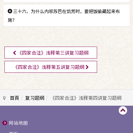
巴瓦时，心想得到师足的加持，上师就将脚伸出来给内
邬苏巴顶礼。
答：
三十六、为什么内邬苏巴在饥荒时，要把饭偷藏起来布
七千两黄金。
施？
答：
因为一方面要让弟子们不要担心，另一方面又想留
下食物布施给乞丐。
《四家合注》浅释第三讲复习题纲
《四家合注》浅释第五讲复习题纲
首頁
复习题纲
《四家合注》浅释第四讲复习题纲
网站地图