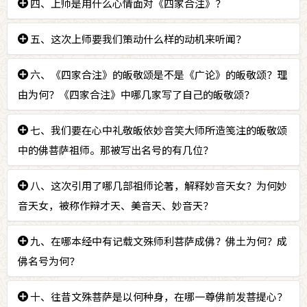
有的有情生命离开痛苦，永远享受安乐的办法。
答：
四、上师是用什么心情面对《四家合注》？
为了止息自心的痛苦，也为了我们所关注、怜悯、
不舍，深深爱护的所有生命，能彻底的离苦得乐。而且
答：
五、这次上师要我们策动什么样的动机来听闻？
上师很喜欢当学生，所以抱着向佛菩萨、传承师
发现了成办这样美好目标的方法。所以如师父教诫般，
长、所有有情学习的心来面对。那是一个简单的，想要
我们这一群人没有散，也没有理由离开！
答：
六、《四家合注》的皈敬颂是不是《广论》的皈敬颂？理
不能忍受曾为吾母的有情，在恶道挣扎，在轮回里
彻底地再学习一场的心。
忽上忽下，永不停息，天翻地覆的折腾。眼见这一切令
由为何？《四家合注》中哪几家写了自己的皈敬颂？
我心不宁，所以为了如母有情，能早一天离苦得乐，我
必须迅速成佛，因此必须了解成佛的因，所以必须闻
答：
七、我们要在心中礼敬皈依妙音笑大师所造笺注的皈敬颂
《四家合注》的皈敬颂是批注《广论》时批注所写
法。
的皈敬颂，不是《广论》的皈敬颂。共有二家写了自己
中的佛菩萨祖师。那被写出名号的有几位？
的皈敬颂，分别是巴梭尊者、妙音笑大师。
答：
八、这次引用了哪几部祖师论著，解释妙音天女？为何妙
共有11位：释迦世尊、妙音文殊、妙音天女、慈氏
弥勒、阿底峡尊者、种敦巴尊者、衮巴瓦大师、内邬苏
音天女，被称作辩才天、美音天、妙音天？
巴大师、博朵瓦大师、慬哦瓦大师、仁钦岗巴大师。
答：
九、在哪本经中有记载文殊师利菩萨成佛？佛土为何？成
唐朝一行大师的《大日经疏》和唐朝智俨和温古编
修的《大日经义释》。这位本尊天女聪慧而有辩才，所
佛名号为何？
以叫辩才天。能发出非常美妙的歌音，所以叫美音天、
妙音天。
答：
十、往昔文殊菩萨是以何种身，在哪一尊佛前发菩提心？
不空大师译的《大圣文殊师利菩萨佛剎功德庄严