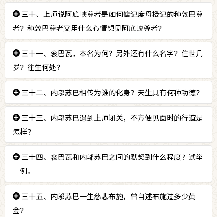
答：
三十、上师说阿底峡尊者是如何惦记度母授记的种敦巴尊
“觉窝贝登阿底峡”意思为“具德殊胜尊者”。创
立了“噶当派”。最主要的著作为《道炬论》，弟子为
者？种敦巴尊者又用什么心情想见阿底峡尊者？
种敦巴。
答：
三十一、衮巴瓦，本名为何？另外还有什么名字？住世几
阿底峡尊者是如同父母想念儿子归来的感觉那样惦
记种敦巴尊者。种敦巴尊者是为了见大乘师长，早一剎
岁？往生何处？
那与晚一剎那见面，二者中一定选择早一剎那见面。
答：
三十二、内邬苏巴相传为谁的化身？天生具有何种功德？
衮巴瓦本名为自在幢，另外一个名字叫阿兰若师。
住世67岁，往生至兜率内院。
答：
三十三、内邬苏巴遇到上师闭关，不方便见面时的行谊是
内邬苏巴相传为普贤菩萨的化身，天生就有坚固的
三摩地，而不待他人策励就能生起强烈的出离心。
怎样？
答：
三十四、衮巴瓦和内邬苏巴之间的默契到什么程度？试举
绕行上师的静室三匝、顶礼三拜发愿：“哪怕我此
生不能作为大德您的应化有情，我来生也一定要做您的
一例。
应化有情。”表示了彻底依止的心，永远不变。
答：
三十五、内邬苏巴一生慈悲布施，曾自述布施过多少黄
师徒间不待言语就能了知彼此的心意。例如：说法
时，内邬苏巴心生一念，上师马上就回答他。去礼拜衮
金？