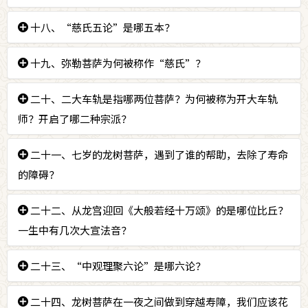
受八万岁的有情。
答：
十八、“慈氏五论”是哪五本？
释迦佛证空性后，弥勒菩萨依释迦佛为导师，常观
导师不离顶上，所以顶上有座菩提塔。
答：
十九、弥勒菩萨为何被称作“慈氏”？
《现观庄严论》、《经庄严论》、《辩中边论》、
《辩法法性论》、《宝性论》。
答：
二十、二大车轨是指哪两位菩萨？为何被称为开大车轨
有二说，一为宝伞如来出世时，出家为慧坚比丘。
凡是见到他的面貌，听到他谈话，甚至居住在他走过的
师？开启了哪二种宗派？
地方都会生起慈心三摩地，因此诸佛菩萨称赞他为“慈
氏”。另一说为弗沙佛时，生为大国王，昙摩留支，见
答：
二十一、七岁的龙树菩萨，遇到了谁的帮助，去除了寿命
是指龙树（龙猛）、无着二位菩萨。因为他们以圣
一入慈心三昧的比丘，身放金光。当时心生渴仰，发愿
位菩萨的行相，不须依靠他人所写的解释而善巧地解释
的障碍？
一定要修习慈心三昧，从那一世起，世世被称作“慈
佛陀的密意。开启了中观和唯识两大宗派。
氏”。
答：
二十二、从龙宫迎回《大般若经十万颂》的是哪位比丘？
龙树菩萨七岁时，遇到了萨惹哈大师，传授无量寿
佛的灌顶，通霄念诵无量寿佛的修法而去除寿命的障
一生中有几次大宣法音？
碍。
答：
二十三、“中观理聚六论”是哪六论？
是名为“具德”比丘的龙树菩萨迎回《大般若经十
万颂》。一生中有三次大宣法音。
答：
二十四、龙树菩萨在一夜之间做到穿越寿障，我们应该花
《中论》、《六十正理论》、《七十空性论》、