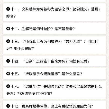
经》有记载。佛土为南方如愿圆满积集离尘清净世界。
答：
十一、文殊菩萨为何被称为诸佛之师？诸佛独父？慧藏？
往昔劫中文殊菩萨，身为虚空转轮王，在雷音王佛
佛名普见。
前发菩提心。
妙音？
答：文殊菩萨在无数劫中，令无量众生趋入大乘成等正
十二、胜解行是何种位阶？是不是圣者？
觉，贤劫千佛皆因文殊引渡而发心乃至成佛，所以称文
答：
十三、导师释迦世尊为何被称为“志力无敌”？引自何
是发心入道至未通达空性毘钵舍那以前的资粮道，
殊菩萨为诸佛之师。一切诸佛没有不依止至尊文殊的，
和通达空性毘钵舍那之后，至未现证空性的加行道，此
所以称为“诸佛独父”。《佛说放钵经》记载：“今我
经？用什么譬喻？
二尚为凡夫位，不是圣者。
得师，有三十二相，八十种好，威神尊贵，度脱十方一
答：
十四、“日亲”是指谁？由来为何？何处有记载？
释迦世尊往昔生为宝海梵志时，由于见到许多菩萨
切众生者，皆文殊师利之恩，本是我师。前过去无央数
没有发愿在五浊恶世成佛。所以在宝藏如来座前发愿，
诸佛，皆是文殊师利弟子，当来者亦是其威神恩力所
答：
十五、“祈以悲手今赐我善缘”是什么意思？
“日亲”是指释迦世尊。释迦佛的祖先乔达摩，他
要在五浊恶世，诤劫人寿百二十岁时成佛，并发下五百
致。譬如世间小儿有父母，文殊者佛道中之父母也。”
随黑色仙人出家修道，最后被陷害死，黑色仙人取了他
大愿。引自《悲华经》当时诸佛以莲花之最，分陀利
又因为文殊菩萨为一切诸佛智慧的总聚体，所以成为
答：
十六、“绍继能仁”是哪位菩萨？过去和宝海梵志是什么
实际上没有福缘得到正法的我，祈请您以慈悲的手
的精血，经过阳光照射后，成为两个卵，生出了两个童
花、白莲来比喻释迦世尊的志向。
“慧藏”。由于文殊菩萨从来不出口恶语，言语有美妙
将我置于具足福缘受此正法之列。
子，长大后登上了王位。由于阳光的照耀而得以延续，
关系？祂发愿摄受何种有情？
之德，所以称为“妙音”。
所以被称为“日亲”。在《根本说一切有部毘奈耶破僧
答：
十七、藏系弥勒菩萨像，顶上有菩提塔的原因为何？
是弥勒菩萨。和宝海梵志是师徒关系。当时发愿摄
事》有记载。