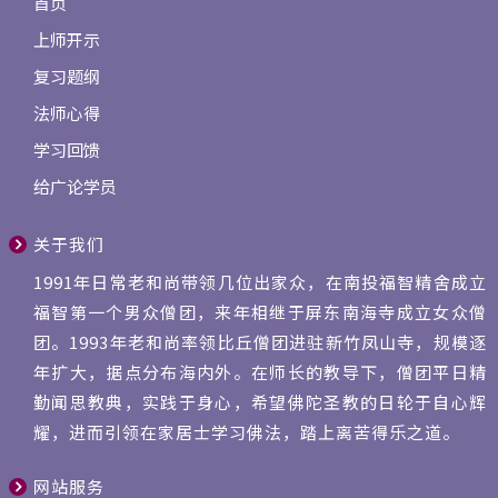
首页
上师开示
复习题纲
法师心得
学习回馈
给广论学员
关于我们
1991年日常老和尚带领几位出家众，在南投福智精舍成立
福智第一个男众僧团，来年相继于屏东南海寺成立女众僧
团。1993年老和尚率领比丘僧团进驻新竹凤山寺，规模逐
年扩大，据点分布海内外。在师长的教导下，僧团平日精
勤闻思教典，实践于身心，希望佛陀圣教的日轮于自心辉
耀，进而引领在家居士学习佛法，踏上离苦得乐之道。
网站服务